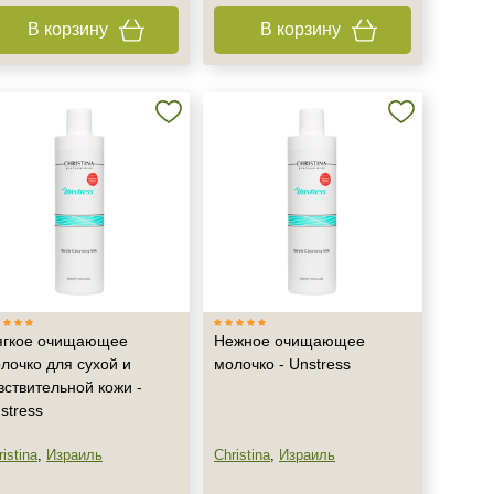
В корзину
В корзину
гкое очищающее
Нежное очищающее
лочко для сухой и
молочко - Unstress
вствительной кожи -
stress
istina
,
Израиль
Christina
,
Израиль