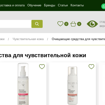
оставка и оплата
Обучение
Бренды
Статьи
Контакты
ста
0
0
вер
ожи
Чувствительная кожа
Очищающие средства для чувствит
тва для чувствительной кожи