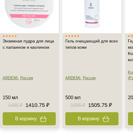
Энзимная пудра для лица
Гель очищающий для всех
Ги
с папаином и каолином
типов кожи
мо
Ko
м
Ko
ARDEMI
,
Россия
ARDEMI
,
Россия
(Pa
150 мл
500 мл
20
1410.75 ₽
1505.75 ₽
1485 ₽
1585 ₽
В корзину
В корзину