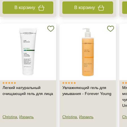
В корзину
В корзину
Легкий натуральный
Увлажняющий гель для
Мя
очищающий гель для лица
умывания - Forever Young
мо
чу
Un
Christina
,
Израиль
Christina
,
Израиль
Chr