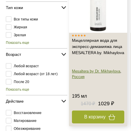
Тип кожи
Все типы кожи
Жирная
Зрелая
Мицеллярная вода для
Показать еще
экспресс-демакияжа лица
MESALTERA by. Mikhaylova
Возраст
Любой возраст
Mesaltera by Dr. Mikhaylova
,
Любой возраст (от 18 лет)
Россия
После 20
Показать еще
195 мл
Действие
1029 ₽
1470 ₽
Восстановление
В корзину
Матирование
Обезжиривание