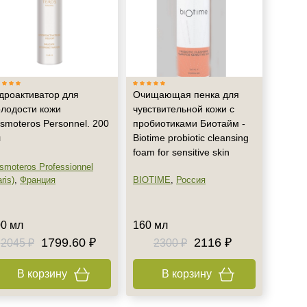
дроактиватор для
Очищающая пенка для
лодости кожи
чувствительной кожи с
smoteros Personnel. 200
пробиотиками Биотайм -
л
Biotime probiotic cleansing
foam for sensitive skin
smoteros Professionnel
ris)
,
Франция
BIOTIME
,
Россия
0 мл
160 мл
1799.60 ₽
2116 ₽
2045 ₽
2300 ₽
В корзину
В корзину