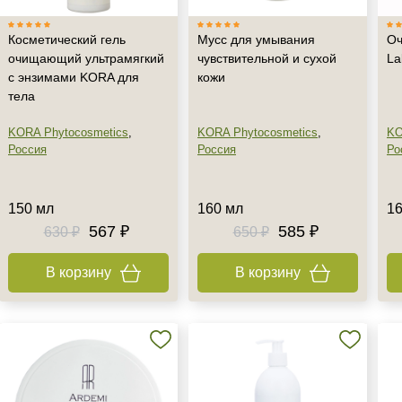
Косметический гель
Мусс для умывания
О
очищающий ультрамягкий
чувствительной и сухой
La
с энзимами KORA для
кожи
тела
KORA Phytocosmetics
,
KORA Phytocosmetics
,
KO
Россия
Россия
Ро
150 мл
160 мл
16
567 ₽
585 ₽
630 ₽
650 ₽
В корзину
В корзину