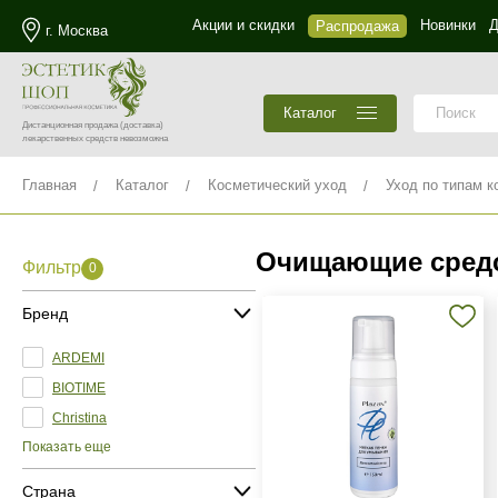
Акции и скидки
Новинки
Д
Распродажа
г. Москва
Каталог
Дистанционная продажа
(доставка)
лекарственных средств невозможна
Главная
Каталог
Косметический уход
Уход по типам к
Очищающие средс
Фильтр
0
Бренд
ARDEMI
BIOTIME
Christina
Показать еще
Страна