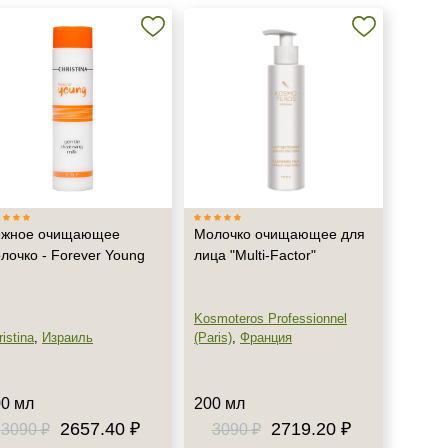
ежное очищающее
Молочко очищающее для
лочко - Forever Young
лица "Multi-Factor"
Kosmoteros Professionnel
istina
,
Израиль
(Paris)
,
Франция
0 мл
200 мл
2657.40 ₽
2719.20 ₽
3090 ₽
3090 ₽