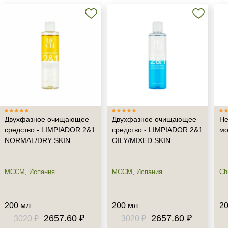
Не показывать предложение о консультации
Двухфазное очищающее
Двухфазное очищающее
Н
+7 (495) 640-58-89
средство - LIMPIADOR 2&1
средство - LIMPIADOR 2&1
мо
+7 (929) 933-09-89
NORMAL/DRY SKIN
OILY/MIXED SKIN
MCCM
,
Испания
MCCM
,
Испания
Chr
200 мл
200 мл
20
2657.60 ₽
2657.60 ₽
3020 ₽
3020 ₽