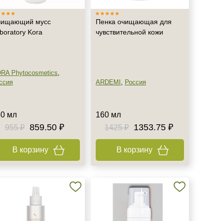
чищающий мусс
Пенка очищающая для
boratory Kora
чувствительной кожи
RA Phytocosmetics
,
ссия
ARDEMI
,
Россия
0 мл
160 мл
859.50 ₽
1353.75 ₽
955 ₽
1425 ₽
В корзину
В корзину