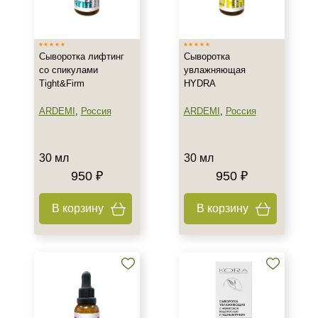
Израиль
Испания
Сыворотка лифтинг
Сыворотка
Россия
со спикулами
увлажняющая
Tight&Firm
HYDRA
Тип товара
ARDEMI
,
Россия
ARDEMI
,
Россия
Гель
Крем
Лифтинг
30 мл
30 мл
Показать еще
950 ₽
950 ₽
Класс косметики
В корзину
В корзину
Домашняя
Профессиональная
Тип кожи
Все типы кожи