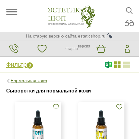
На старую версию сайта
esteticshop.ru
версия
старая
Фильтр
0
Фильтр
0
Нормальная кожа
Бренд
Сыворотки для нормальной кожи
ARDEMI
ARDEMI набор
BIOTIME
Показать еще
Страна