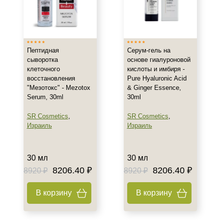
Пептидная
Серум-гель на
сыворотка
основе гиалуроновой
клеточного
кислоты и имбиря -
восстановления
Pure Hyaluronic Acid
"Мезотокс" - Mezotox
& Ginger Essence,
Serum, 30ml
30ml
SR Cosmetics
,
SR Cosmetics
,
Израиль
Израиль
30 мл
30 мл
8206.40 ₽
8206.40 ₽
8920 ₽
8920 ₽
В корзину
В корзину