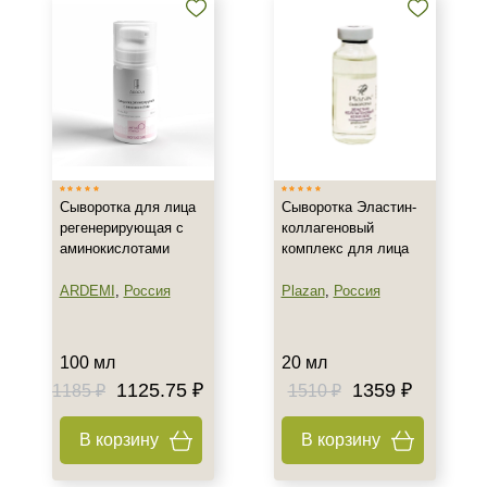
Воспаление
Показать еще
Применение
После пилинга
Результат
Сыворотка для лица
Сыворотка Эластин-
регенерирующая с
коллагеновый
Гладкость
аминокислотами
комплекс для лица
Лифтинг
Обновление клеток
ARDEMI
,
Россия
Plazan
,
Россия
Показать еще
Область применения
100 мл
20 мл
1125.75 ₽
1359 ₽
1185 ₽
1510 ₽
Веки
Декольте
В корзину
В корзину
Лицо
Показать еще