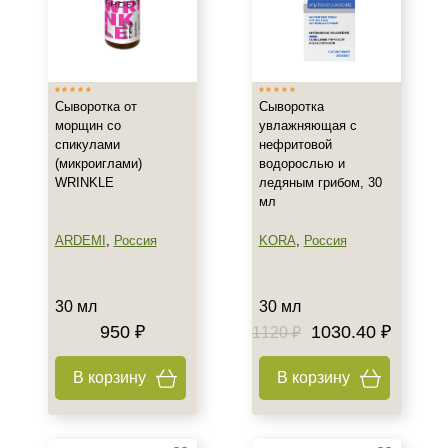
Жирная
Зрелая
Показать еще
Возраст
Сыворотка от
Сыворотка
морщин со
увлажняющая с
спикулами
нефритовой
Любой возраст
(микроиглами)
водорослью и
Любой возраст (от 18 лет)
WRINKLE
ледяным грибом, 30
мл
Действие
ARDEMI
,
Россия
KORA
,
Россия
Восстановление
Матирование
30 мл
30 мл
Моделирование
950 ₽
1030.40 ₽
1120 ₽
Показать еще
Назначение против
В корзину
В корзину
Акне
Возрастные изменения