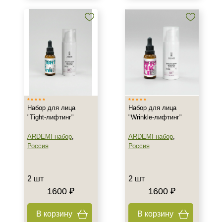
Объём
2 шт
20 мл
30 мл
Показать еще
Ингредиенты
Набор для лица
Набор для лица
EGF
"Tight-лифтинг"
"Wrinkle-лифтинг"
Азелаиновая кислота
ARDEMI набор
,
ARDEMI набор
,
Аллантоин
Россия
Россия
Показать еще
Время применения
2 шт
2 шт
1600 ₽
1600 ₽
Вечер
Ежедневный
В корзину
В корзину