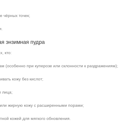
 чёрных точек;
и.
ая энзимная пудра
, кто:
ам (особенно при куперозе или склонности к раздражениям);
вать кожу без кислот;
м лица;
или жирную кожу с расширенными порами;
стной кожей для мягкого обновления.