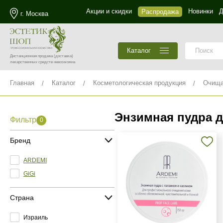
Акции и скидки
Новинки
Д
Распродажа
г. Москва
Каталог
Дистанционная продажа
(доставка)
лекарственных средств невозможна
Главная
Каталог
Косметологическая продукция
Очища
Энзимная пудра 
Фильтр
0
Бренд
ARDEMI
GiGi
Страна
Израиль