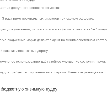
ант из доступного ценового сегмента:
2–3 раза ниже премиальных аналогов при схожем эффекте.
дит для умывания, пилинга или маски (если оставить на 5–7 минут
гие бюджетные марки делают акцент на минималистичном состав
 пакетик легко взять в дорогу.
гулярное использование даёт стойкое улучшение состояния кожи.
удра требует тестирования на аллергию. Нанесите разведённую пу
ть бюджетную энзимную пудру