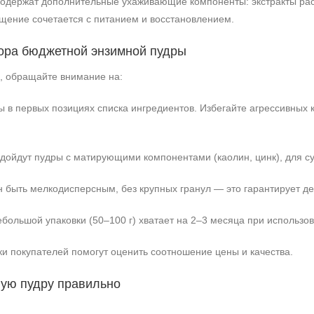
одержат дополнительные ухаживающие компоненты: экстракты рас
ение сочетается с питанием и восстановлением.
ора бюджетной энзимной пудры
+7 (495) 640-58-89
й, обращайте внимание на:
+7 (929) 933-09-89
в первых позициях списка ингредиентов. Избегайте агрессивных к
дойдут пудры с матирующими компонентами (каолин, цинк), для су
быть мелкодисперсным, без крупных гранул — это гарантирует де
большой упаковки (50–100 г) хватает на 2–3 месяца при использов
и покупателей помогут оценить соотношение цены и качества.
ную пудру правильно