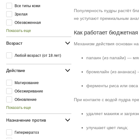
Все типы кожи
Популярность пудры растёт бла
Зрелая
не уступают премиальным анал
Обезвоженная
Показать еще
Как работает бюджетная
Возраст
Механизм действия основан на
Любой возраст (от 18 лет)
папаин (из папайи) — мя
Действие
бромелайн (из ананаса)
Матирование
ферменты риса или овса 
Обезжиривание
При контакте с водой пудра пр
Обновление
Показать еще
удаляет макияж и загряз
Назначение против
улучшает цвет лица;
Гиперкератоз