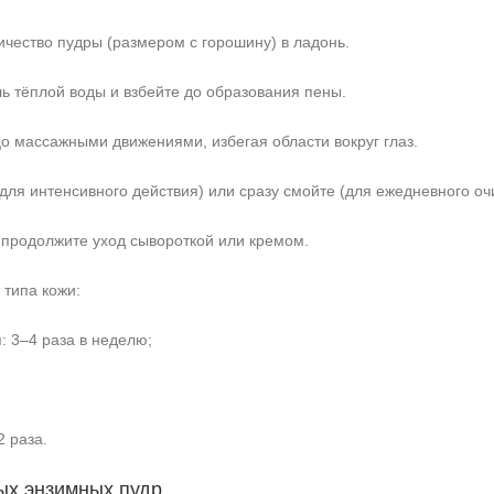
чество пудры (размером с горошину) в ладонь.
ль тёплой воды и взбейте до образования пены.
о массажными движениями, избегая области вокруг глаз.
(для интенсивного действия) или сразу смойте (для ежедневного о
 продолжите уход сывороткой или кремом.
 типа кожи:
 3–4 раза в неделю;
2 раза.
х энзимных пудр