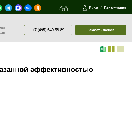
Вход
/
Регистрация
рая
+7 (495) 640-58-89
Заказать звонок
сия
казанной эффективностью