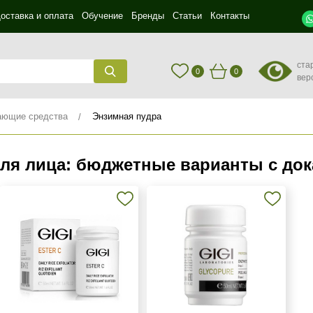
оставка и оплата
Обучение
Бренды
Статьи
Контакты
ста
0
0
вер
ющие средства
Энзимная пудра
для лица: бюджетные варианты с до