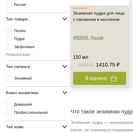
Россия
Энзимная пудра для лица
Тип товара
с папаином и каолином
Пилинг
ARDEMI
,
Россия
Пудра
Эксфолиант
Показать еще
150 мл
1410.75 ₽
1485 ₽
Тип пилинга
В корзину
Энзимный
Класс косметики
Домашняя
Что такое энзимная пудр
Профессиональная
Энзимная пудра — инновационн
Тип кожи
мягче, не травмируя эпидермис