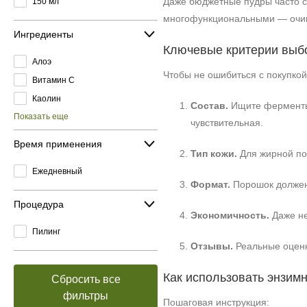
Даже бюджетные пудры часто с
150 мл
многофункциональными — очищ
Ингредиенты
Ключевые критерии выб
Алоэ
Чтобы не ошибиться с покупко
Витамин C
Каолин
Состав.
Ищите ферменты 
Показать еще
чувствительная.
Время применения
Тип кожи.
Для жирной по
Ежедневный
Формат.
Порошок должен 
Процедура
Экономичность.
Даже не
Пилинг
Отзывы.
Реальные оценк
Как использовать энзим
Сбросить все
фильтры
Пошаговая инструкция: