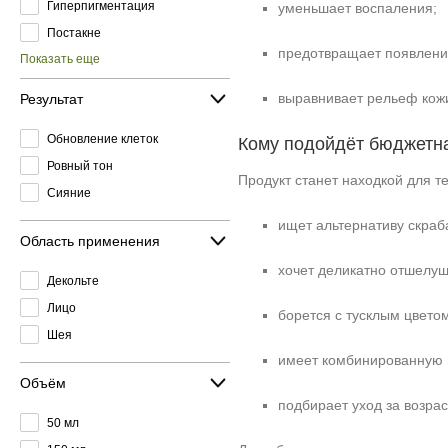
Гиперпигментация
уменьшает воспаления;
Постакне
предотвращает появление
Показать еще
выравнивает рельеф кож
Результат
Обновление клеток
Кому подойдёт бюджетн
Ровный тон
Продукт станет находкой для тех
Сияние
ищет альтернативу скраб
Область применения
хочет деликатно отшелуши
Декольте
Лицо
борется с тусклым цвето
Шея
имеет комбинированную 
Объём
подбирает уход за возра
50 мл