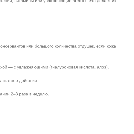
тений, витамины или увлажняющие агенты. Это делает их
онсервантов или большого количества отдушек, если кожа
хой — с увлажняющими (гиалуроновая кислота, алоэ).
ликатное действие.
ании 2–3 раза в неделю.