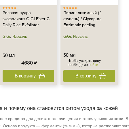
Рисовая пудра-
Пилинг энзимный (2
эксфолиант GIGI Ester C
ступень) / Glycopure
Daily Rice Exfoliator
Enzimatic peeling
GiGi
,
Израиль
GiGi
,
Израиль
50 мл
50 мл
Чтобы увидеть цену
4680 ₽
необходимо
войти
В корзину
В корзину
а и почему она становится хитом ухода за кожей
ое средство для деликатного очищения и отшелушивания кожи. В о
. Основа продукта — ферменты (энзимы), которые растворяют загр