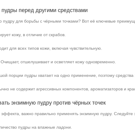
 пудры перед другими средствами
ю пудру для борьбы с чёрными точками? Вот её ключевые преимущ
рует кожу, в отличие от скрабов.
дит для всех типов кожи, включая чувствительную.
Очищает, отшелушивает и осветляет кожу одновременно.
+7 (495) 640-58-89
ой порции пудры хватает на одно применение, поэтому средства 
+7 (929) 933-09-89
чно не содержит агрессивных компонентов, ароматизаторов и кра
вать энзимную пудру против чёрных точек
 эффекта, важно правильно применять энзимную пудру. Следуйте 
ичество пудры на влажные ладони.