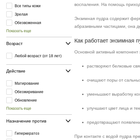
воспаления. На помощь приход
Все типы кожи
Зрелая
Энзимная пудра содержит ферме
Обезвоженная
абразивными частицами, она де
Показать еще
Как работает энзимная п
Возраст
Основной активный компонент 
Любой возраст (от 18 лет)
растворяют белковые свя
Действие
очищают поры от сальных
Матирование
Обезжиривание
уменьшают выработку кож
Обновление
улучшают цвет лица и тек
Показать еще
Назначение против
предотвращают появлени
Гиперкератоз
При контакте с водой пудра пр