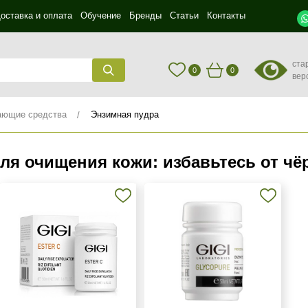
оставка и оплата
Обучение
Бренды
Статьи
Контакты
ста
0
0
вер
ющие средства
Энзимная пудра
ля очищения кожи: избавьтесь от чё