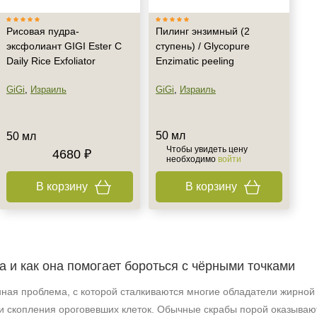
Рисовая пудра-
Пилинг энзимный (2
эксфолиант GIGI Ester C
ступень) / Glycopure
Daily Rice Exfoliator
Enzimatic peeling
GiGi
,
Израиль
GiGi
,
Израиль
50 мл
50 мл
Чтобы увидеть цену
4680 ₽
необходимо
войти
В корзину
В корзину
а и как она помогает бороться с чёрными точками
ная проблема, с которой сталкиваются многие обладатели жирной 
р и скопления ороговевших клеток. Обычные скрабы порой оказыва