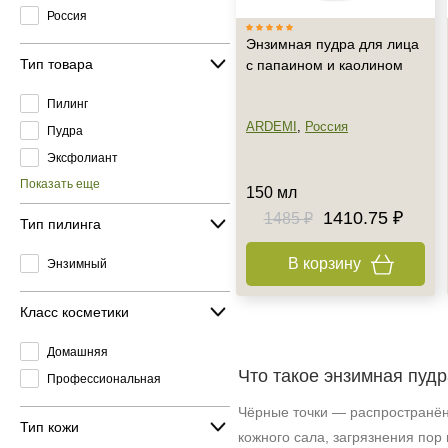
Россия
Энзимная пудра для лица
Тип товара
с папаином и каолином
Пилинг
ARDEMI
,
Россия
Пудра
Эксфолиант
Показать еще
150 мл
1410.75 ₽
1485 ₽
Тип пилинга
В корзину
Энзимный
Класс косметики
Домашняя
Что такое энзимная пудр
Профессиональная
Чёрные точки — распространён
Тип кожи
кожного сала, загрязнения по