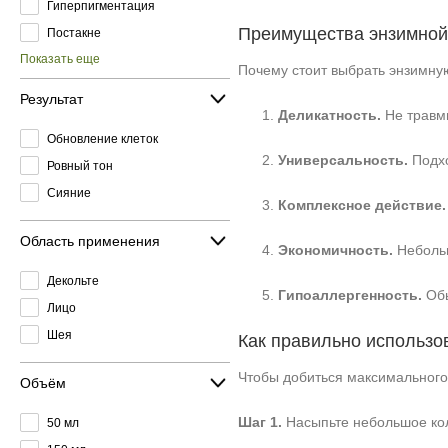
Гиперпигментация
Преимущества энзимной
Постакне
Показать еще
Почему стоит выбрать энзимну
Результат
Деликатность.
Не травми
Обновление клеток
Универсальность.
Подхо
Ровный тон
Сияние
Комплексное действие.
Область применения
Экономичность.
Небольш
Декольте
Гипоаллергенность.
Обы
Лицо
Шея
Как правильно использо
Чтобы добиться максимального
Объём
Шаг 1.
Насыпьте небольшое кол
50 мл