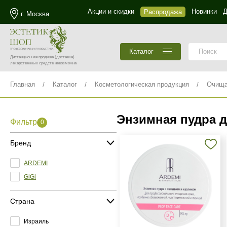
Акции и скидки
Новинки
Д
Распродажа
г. Москва
Каталог
Дистанционная продажа
(доставка)
лекарственных средств невозможна
Главная
Каталог
Косметологическая продукция
Очища
Энзимная пудра д
Фильтр
0
Бренд
ARDEMI
GiGi
Страна
Израиль