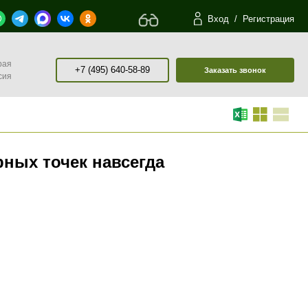
Вход
/
Регистрация
рая
+7 (495) 640-58-89
Заказать звонок
сия
рных точек навсегда