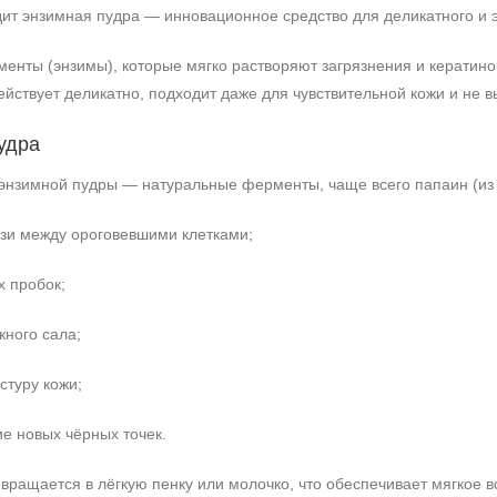
ит энзимная пудра — инновационное средство для деликатного и
нты (энзимы), которые мягко растворяют загрязнения и кератинов
йствует деликатно, подходит даже для чувствительной кожи и не 
удра
энзимной пудры — натуральные ферменты, чаще всего папаин (из п
зи между ороговевшими клетками;
 пробок;
ного сала;
стуру кожи;
е новых чёрных точек.
евращается в лёгкую пенку или молочко, что обеспечивает мягкое в