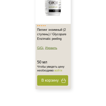
Все типы кожи
Зрелая
Обезвоженная
Показать еще
Возраст
Пилинг энзимный (2
ступень) / Glycopure
Любой возраст (от 18 лет)
Enzimatic peeling
GiGi
,
Израиль
Действие
Матирование
50 мл
Обезжиривание
Чтобы увидеть цену
необходимо
войти
Обновление
Показать еще
В корзину
Назначение против
Гиперкератоз
Гиперпигментация