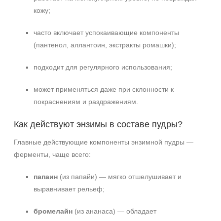
Ингредиенты
кожу;
Алоэ
часто включает успокаивающие компоненты
Витамин C
(пантенол, аллантоин, экстракты ромашки);
Каолин
подходит для регулярного использования;
Показать еще
Время применения
может применяться даже при склонности к
покраснениям и раздражениям.
Ежедневный
Как действуют энзимы в составе пудры?
Процедура
Главные действующие компоненты энзимной пудры —
Пилинг
ферменты, чаще всего:
папаин
(из папайи) — мягко отшелушивает и
выравнивает рельеф;
бромелайн
(из ананаса) — обладает