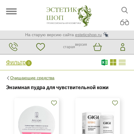
На старую версию сайта
esteticshop.ru
версия
старая
Фильтр
0
Фильтр
0
Очищающие средства
Бренд
Энзимная пудра для чувствительной кожи
ARDEMI
GiGi
Страна
Израиль