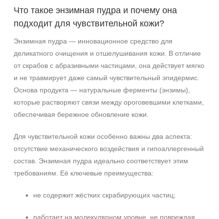
Постакне
Что такое энзимная пудра и почему она
Показать еще
подходит для чувствительной кожи?
Результат
Энзимная пудра — инновационное средство для
деликатного очищения и отшелушивания кожи. В отличие
Обновление клеток
от скрабов с абразивными частицами, она действует мягко
Ровный тон
и не травмирует даже самый чувствительный эпидермис.
Сияние
Основа продукта — натуральные ферменты (энзимы),
которые растворяют связи между ороговевшими клетками,
Область применения
обеспечивая бережное обновление кожи.
Декольте
Для чувствительной кожи особенно важны два аспекта:
Лицо
отсутствие механического воздействия и гипоаллергенный
Шея
состав. Энзимная пудра идеально соответствует этим
требованиям. Её ключевые преимущества:
Объём
50 мл
не содержит жёстких скрабирующих частиц;
150 мл
работает на молекулярном уровне, не повреждая