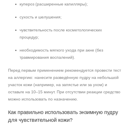
купероз (расширенные капилляры);
сухость и шелушения;
чувствительность после косметологических
процедур;
необходимость мягкого ухода при акне (без
травмирования воспалений).
Перед первым применением рекомендуется провести тест
+7 (495) 640-58-89
на аллергию: нанесите разведённую пудру на небольшой
+7 (929) 933-09-89
участок кожи (например, на запястье или за ухом) и
оставьте на 10–15 минут. При отсутствии реакции средство
можно использовать по назначению.
Как правильно использовать энзимную пудру
для чувствительной кожи?