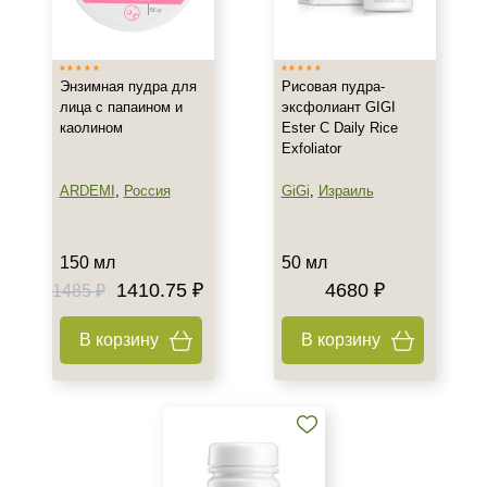
Россия
Тип товара
Энзимная пудра для
Рисовая пудра-
Пилинг
лица с папаином и
эксфолиант GIGI
каолином
Ester C Daily Rice
Пудра
Exfoliator
Эксфолиант
Показать еще
ARDEMI
,
Россия
GiGi
,
Израиль
Тип пилинга
150 мл
50 мл
Энзимный
1410.75 ₽
4680 ₽
1485 ₽
Класс косметики
В корзину
В корзину
Домашняя
Профессиональная
Тип кожи