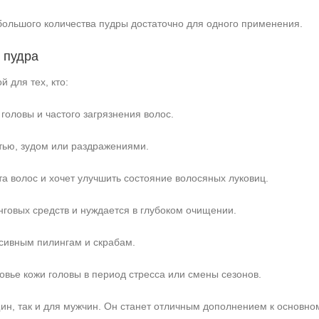
ольшого количества пудры достаточно для одного применения.
 пудра
 для тех, кто:
головы и частого загрязнения волос.
тью, зудом или раздражениями.
а волос и хочет улучшить состояние волосяных луковиц.
нговых средств и нуждается в глубоком очищении.
+7 (495) 640-58-89
сивным пилингам и скрабам.
+7 (929) 933-09-89
овье кожи головы в период стресса или смены сезонов.
ин, так и для мужчин. Он станет отличным дополнением к основном