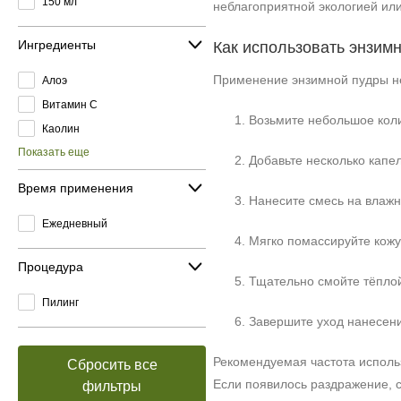
150 мл
неблагоприятной экологией или
Ингредиенты
Как использовать энзим
Применение энзимной пудры не
Алоэ
Витамин C
Возьмите небольшое коли
Каолин
Показать еще
Добавьте несколько капе
Время применения
Нанесите смесь на влажн
Ежедневный
Мягко помассируйте кожу
Процедура
Тщательно смойте тёплой
Пилинг
Завершите уход нанесени
Рекомендуемая частота использ
Сбросить все
Если появилось раздражение, со
фильтры