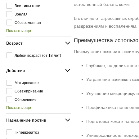
естественный баланс кожи.
Все типы кожи
Зрелая
В отличие от агрессивных скра
Обезвоженная
раздражениям и воспалениям. 
Показать еще
Преимущества использо
Возраст
Почему стоит включить энзимну
Любой возраст (от 18 лет)
Глубокое, но деликатное
Действие
Устранение излишков кож
Матирование
Обезжиривание
Улучшение микроциркуляц
Обновление
Профилактика появления 
Показать еще
Назначение против
Подготовка кожи к нанес
Гиперкератоз
Универсальность: подходи