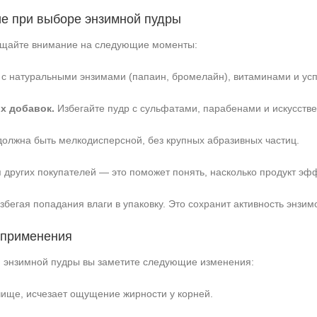
ие при выборе энзимной пудры
ащайте внимание на следующие моменты:
с натуральными энзимами (папаин, бромелайн), витаминами и ус
х добавок.
Избегайте пудр с сульфатами, парабенами и искусстве
олжна быть мелкодисперсной, без крупных абразивных частиц.
 других покупателей — это поможет понять, насколько продукт эф
збегая попадания влаги в упаковку. Это сохранит активность энзим
 применения
 энзимной пудры вы заметите следующие изменения:
чище, исчезает ощущение жирности у корней.