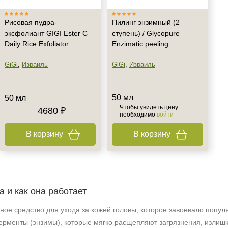
Рисовая пудра-
Пилинг энзимный (2
эксфолиант GIGI Ester C
ступень) / Glycopure
Daily Rice Exfoliator
Enzimatic peeling
GiGi
,
Израиль
GiGi
,
Израиль
50 мл
50 мл
Чтобы увидеть цену
4680 ₽
необходимо
войти
В корзину
В корзину
а и как она работает
е средство для ухода за кожей головы, которое завоевало популя
рменты (энзимы), которые мягко расщепляют загрязнения, излишк