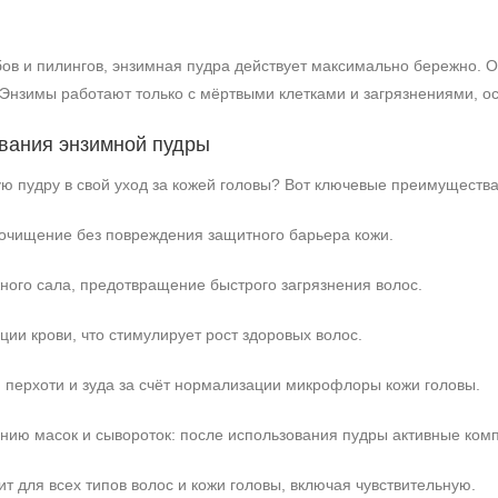
бов и пилингов, энзимная пудра действует максимально бережно. О
Энзимы работают только с мёртвыми клетками и загрязнениями, ос
вания энзимной пудры
ю пудру в свой уход за кожей головы? Вот ключевые преимущества
 очищение без повреждения защитного барьера кожи.
ного сала, предотвращение быстрого загрязнения волос.
ии крови, что стимулирует рост здоровых волос.
перхоти и зуда за счёт нормализации микрофлоры кожи головы.
ению масок и сывороток: после использования пудры активные ком
т для всех типов волос и кожи головы, включая чувствительную.