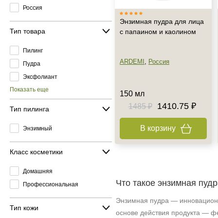
Россия
Энзимная пудра для лица
Тип товара
с папаином и каолином
Пилинг
ARDEMI
,
Россия
Пудра
Эксфолиант
Показать еще
150 мл
1410.75 ₽
1485 ₽
Тип пилинга
В корзину
Энзимный
Класс косметики
Домашняя
Что такое энзимная пудр
Профессиональная
Энзимная пудра — инновационно
Тип кожи
основе действия продукта — фе