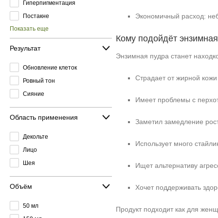
Гиперпигментация
Экономичный расход: неб
Постакне
Показать еще
Кому подойдёт энзимная
Результат
Энзимная пудра станет находкой
Обновление клеток
Страдает от жирной кожи 
Ровный тон
Сияние
Имеет проблемы с перхо
Область применения
Заметил замедление рост
Декольте
Использует много стайли
Лицо
Шея
Ищет альтернативу агрес
Объём
Хочет поддерживать здор
50 мл
Продукт подходит как для женщ