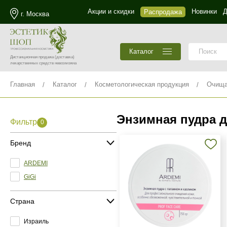
Акции и скидки
Новинки
Д
Распродажа
г. Москва
Каталог
Дистанционная продажа
(доставка)
лекарственных средств невозможна
Главная
Каталог
Косметологическая продукция
Очища
Энзимная пудра д
Фильтр
0
Бренд
ARDEMI
GiGi
Страна
Израиль