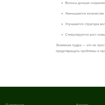
Волосы дольше сохраняю
Уменьшается количество 
Улучшается структура во
Стимулируется рост новы
Энзимная пудра — это не прос
предотвращать проблемы и про
О компании
Каталог