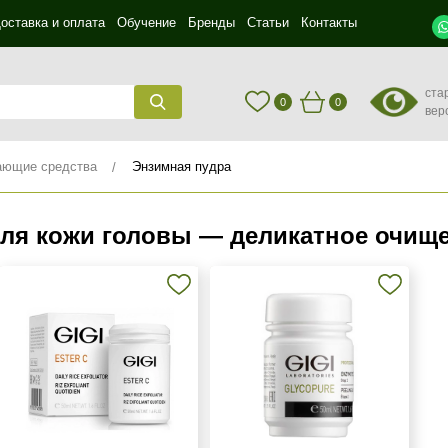
оставка и оплата
Обучение
Бренды
Статьи
Контакты
ста
0
0
вер
ющие средства
Энзимная пудра
ля кожи головы — деликатное очище