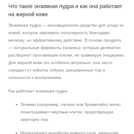
Постакне
Что такое энзимная пудра и как она работает
Показать еще
на жирной коже
Результат
Энзимная пудра — инновационное средство для ухода за
кожей, которое завоевало популярность благодаря
Обновление клеток
мягкому, но эффективному действию. В основе продукта
Ровный тон
— натуральные ферменты (энзимы), которые деликатно
Сияние
растворяют ороговевшие клетки, не травмируя эпидермис.
Для жирной кожи это особенно актуально: она часто
Область применения
страдает от избытка себума, расширенных пор и
Декольте
склонности к воспалениям.
Лицо
Как работает энзимная пудра:
Шея
Энзимы (например, папаин или бромелайн) мягко
Объём
отшелушивают мёртвые клетки, предотвращая
50 мл
закупорку пор.
150 мл
Нормализуют выработку кожного сала, уменьшая