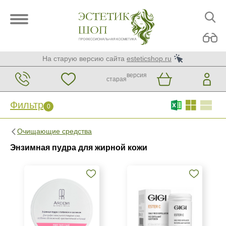
На старую версию сайта
esteticshop.ru
версия
старая
Фильтр
0
Фильтр
0
Очищающие средства
Бренд
Энзимная пудра для жирной кожи
ARDEMI
GiGi
Страна
Израиль