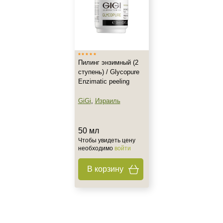
Все типы кожи
Зрелая
Обезвоженная
Показать еще
Возраст
Пилинг энзимный (2
ступень) / Glycopure
Любой возраст (от 18 лет)
Enzimatic peeling
GiGi
,
Израиль
Действие
Матирование
50 мл
Обезжиривание
Чтобы увидеть цену
необходимо
войти
Обновление
Показать еще
В корзину
Назначение против
Гиперкератоз
Гиперпигментация