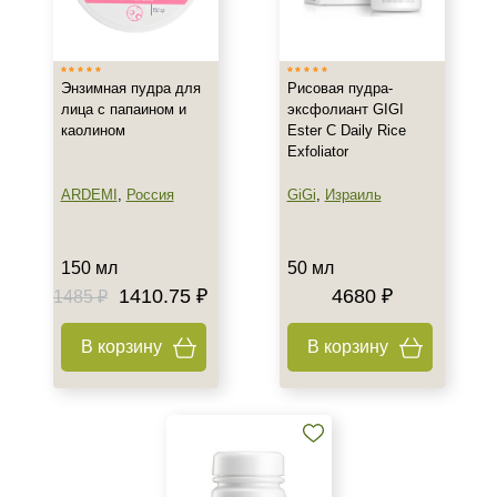
Россия
Тип товара
Энзимная пудра для
Рисовая пудра-
Пилинг
лица с папаином и
эксфолиант GIGI
каолином
Ester C Daily Rice
Пудра
Exfoliator
Эксфолиант
Показать еще
ARDEMI
,
Россия
GiGi
,
Израиль
Тип пилинга
150 мл
50 мл
Энзимный
1410.75 ₽
4680 ₽
1485 ₽
Класс косметики
В корзину
В корзину
Домашняя
Профессиональная
Тип кожи