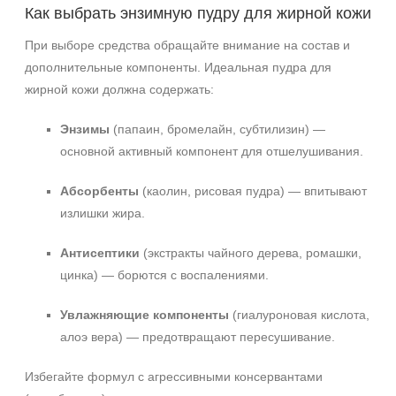
+7 (495) 640-58-89
Как выбрать энзимную пудру для жирной кожи
+7 (929) 933-09-89
При выборе средства обращайте внимание на состав и
дополнительные компоненты. Идеальная пудра для
жирной кожи должна содержать:
Энзимы
(папаин, бромелайн, субтилизин) —
основной активный компонент для отшелушивания.
Абсорбенты
(каолин, рисовая пудра) — впитывают
излишки жира.
Антисептики
(экстракты чайного дерева, ромашки,
цинка) — борются с воспалениями.
Увлажняющие компоненты
(гиалуроновая кислота,
алоэ вера) — предотвращают пересушивание.
Избегайте формул с агрессивными консервантами