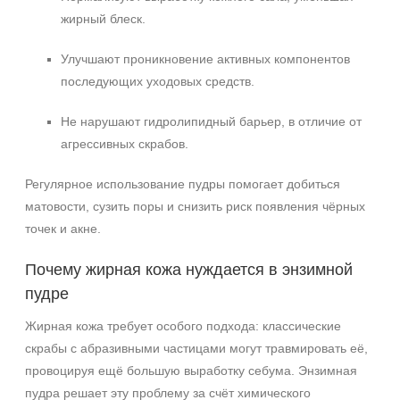
Ингредиенты
жирный блеск.
Алоэ
Улучшают проникновение активных компонентов
Витамин C
последующих уходовых средств.
Каолин
Не нарушают гидролипидный барьер, в отличие от
Показать еще
агрессивных скрабов.
Время применения
Регулярное использование пудры помогает добиться
Ежедневный
матовости, сузить поры и снизить риск появления чёрных
точек и акне.
Процедура
Почему жирная кожа нуждается в энзимной
Пилинг
пудре
Жирная кожа требует особого подхода: классические
скрабы с абразивными частицами могут травмировать её,
провоцируя ещё большую выработку себума. Энзимная
пудра решает эту проблему за счёт химического