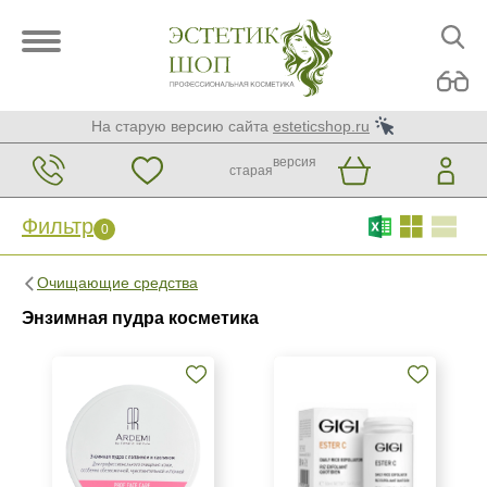
На старую версию сайта
esteticshop.ru
версия
старая
Фильтр
0
Фильтр
0
Очищающие средства
Бренд
Энзимная пудра косметика
ARDEMI
GiGi
Страна
Израиль