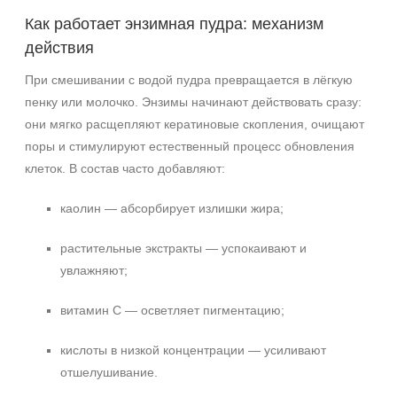
Ингредиенты
Как работает энзимная пудра: механизм
действия
Алоэ
Витамин C
При смешивании с водой пудра превращается в лёгкую
Каолин
пенку или молочко. Энзимы начинают действовать сразу:
Показать еще
они мягко расщепляют кератиновые скопления, очищают
поры и стимулируют естественный процесс обновления
Время применения
клеток. В состав часто добавляют:
Ежедневный
каолин — абсорбирует излишки жира;
Процедура
растительные экстракты — успокаивают и
Пилинг
увлажняют;
витамин С — осветляет пигментацию;
кислоты в низкой концентрации — усиливают
отшелушивание.