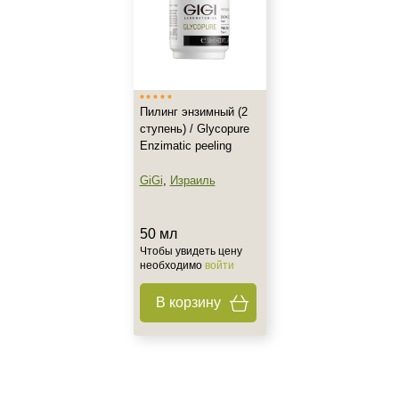
Все типы кожи
Зрелая
Обезвоженная
Показать еще
Возраст
Пилинг энзимный (2
ступень) / Glycopure
Любой возраст (от 18 лет)
Enzimatic peeling
GiGi
,
Израиль
Действие
Матирование
50 мл
Обезжиривание
Чтобы увидеть цену
необходимо
войти
Обновление
Показать еще
В корзину
Назначение против
Гиперкератоз
Гиперпигментация