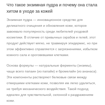
Постакне
Что такое энзимная пудра и почему она стала
Показать еще
хитом в уходе за кожей
Результат
Энзимная пудра — инновационное средство для
деликатного очищения и обновления кожи, которое
Обновление клеток
завоевало популярность среди любителей уходовой
Ровный тон
косметики. В отличие от привычных скрабов и гелей, этот
Сияние
продукт действует мягко, не травмируя эпидермис, но при
этом эффективно справляется с загрязнениями, избытком
Область применения
кожного сала и ороговевшими клетками.
Декольте
Основа формулы — натуральные ферменты (энзимы),
Лицо
чаще всего папаин (из папайи) и бромелайн (из ананаса).
Шея
Эти компоненты растворяют белковые связи между
отмершими клетками кожи, позволяя им легко удалиться,
Объём
не требуя механического воздействия. Такой подход
50 мл
идеален для чувствительной, склонной к раздражениям
150 мл
кожи.