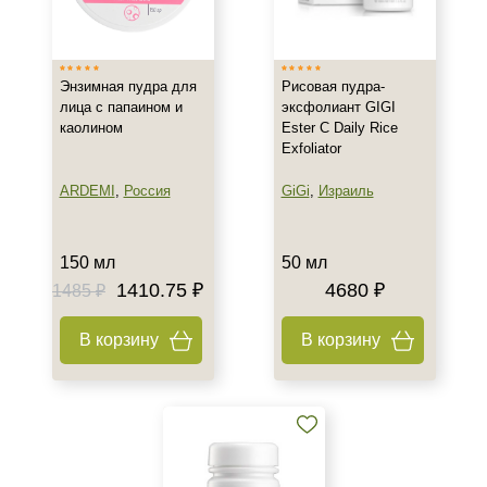
Россия
Тип товара
Энзимная пудра для
Рисовая пудра-
Пилинг
лица с папаином и
эксфолиант GIGI
каолином
Ester C Daily Rice
Пудра
Exfoliator
Эксфолиант
Показать еще
ARDEMI
,
Россия
GiGi
,
Израиль
Тип пилинга
150 мл
50 мл
Энзимный
1410.75 ₽
4680 ₽
1485 ₽
Класс косметики
В корзину
В корзину
Домашняя
Профессиональная
Тип кожи