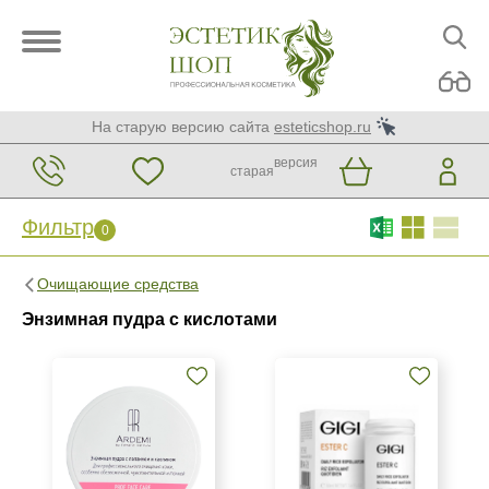
На старую версию сайта
esteticshop.ru
версия
старая
Фильтр
0
Фильтр
0
Очищающие средства
Бренд
Энзимная пудра с кислотами
ARDEMI
GiGi
Страна
Израиль