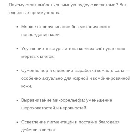
Почему стоит выбрать энзимную пудру с кислотами? Вот
Ингредиенты
ключевые преимущества:
Алоэ
Мягкое отшелушивание без механического
Витамин C
повреждения кожи.
Каолин
Показать еще
Улучшение текстуры и тона кожи за счёт удаления
Время применения
мёртвых клеток.
Ежедневный
Сужение пор и снижение выработки кожного сала —
особенно актуально для жирной и комбинированной
Процедура
кожи.
Пилинг
Выравнивание микрорельефа: уменьшение
шероховатостей и неровностей.
Осветление пигментации и постакне благодаря
действию кислот.