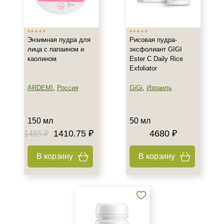
Россия
Тип товара
Энзимная пудра для
Рисовая пудра-
Пилинг
лица с папаином и
эксфолиант GIGI
каолином
Ester C Daily Rice
Пудра
Exfoliator
Эксфолиант
Показать еще
ARDEMI
,
Россия
GiGi
,
Израиль
Тип пилинга
150 мл
50 мл
Энзимный
1410.75 ₽
4680 ₽
1485 ₽
Класс косметики
В корзину
В корзину
Домашняя
Профессиональная
Тип кожи