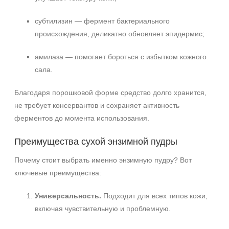
Ингредиенты
субтилизин — фермент бактериального
Алоэ
происхождения, деликатно обновляет эпидермис;
Витамин C
амилаза — помогает бороться с избытком кожного
Каолин
сала.
Показать еще
Время применения
Благодаря порошковой форме средство долго хранится,
не требует консервантов и сохраняет активность
Ежедневный
ферментов до момента использования.
Процедура
Преимущества сухой энзимной пудры
Пилинг
Почему стоит выбрать именно энзимную пудру? Вот
ключевые преимущества:
Универсальность.
Подходит для всех типов кожи,
включая чувствительную и проблемную.