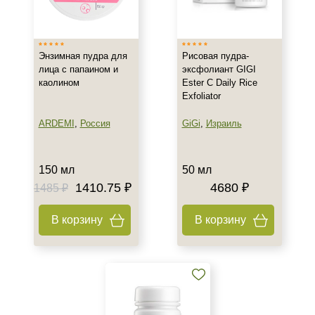
Россия
Тип товара
Энзимная пудра для
Рисовая пудра-
Пилинг
лица с папаином и
эксфолиант GIGI
каолином
Ester C Daily Rice
Пудра
Exfoliator
Эксфолиант
Показать еще
ARDEMI
,
Россия
GiGi
,
Израиль
Тип пилинга
150 мл
50 мл
Энзимный
1410.75 ₽
4680 ₽
1485 ₽
Класс косметики
В корзину
В корзину
Домашняя
Профессиональная
Тип кожи