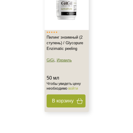
Все типы кожи
Зрелая
Обезвоженная
Показать еще
Возраст
Пилинг энзимный (2
ступень) / Glycopure
Любой возраст (от 18 лет)
Enzimatic peeling
GiGi
,
Израиль
Действие
Матирование
50 мл
Обезжиривание
Чтобы увидеть цену
необходимо
войти
Обновление
Показать еще
В корзину
Назначение против
Гиперкератоз
Гиперпигментация