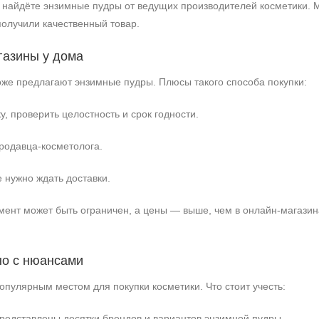
 найдёте энзимные пудры от ведущих производителей косметики. 
получили качественный товар.
газины у дома
же предлагают энзимные пудры. Плюсы такого способа покупки:
, проверить целостность и срок годности.
родавца‑косметолога.
 нужно ждать доставки.
мент может быть ограничен, а цены — выше, чем в онлайн‑магазина
+7 (495) 640-58-89
но с нюансами
+7 (929) 933-09-89
пулярным местом для покупки косметики. Что стоит учесть:
редставлены десятки брендов и вариантов энзимной пудры.