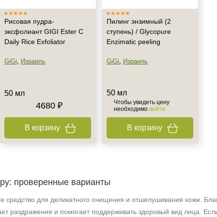
Рисовая пудра-
Пилинг энзимный (2
эксфолиант GIGI Ester C
ступень) / Glycopure
Daily Rice Exfoliator
Enzimatic peeling
GiGi
,
Израиль
GiGi
,
Израиль
50 мл
50 мл
Чтобы увидеть цену
4680 ₽
необходимо
войти
В корзину
В корзину
дру: проверенные варианты
 средство для деликатного очищения и отшелушивания кожи. Бла
ает раздражения и помогает поддерживать здоровый вид лица. Есл