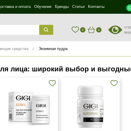
оставка и оплата
Обучение
Бренды
Статьи
Контакты
ста
0
0
вер
ющие средства
Энзимная пудра
для лица: широкий выбор и выгодны