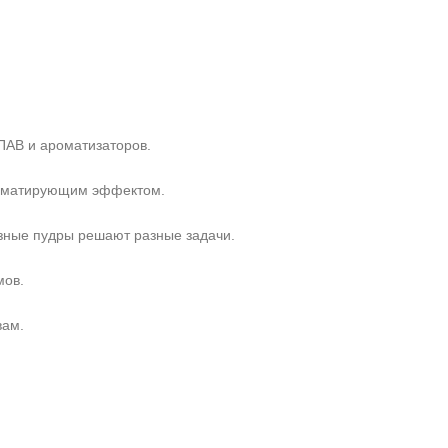
ПАВ и ароматизаторов.
с матирующим эффектом.
зные пудры решают разные задачи.
мов.
вам.