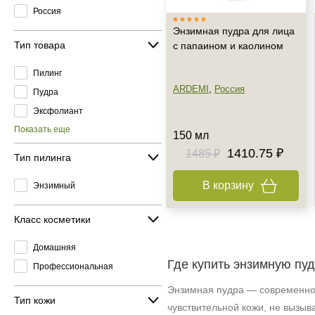
Россия
Энзимная пудра для лица
Тип товара
с папаином и каолином
Пилинг
ARDEMI
,
Россия
Пудра
Эксфолиант
Показать еще
150 мл
1410.75 ₽
1485 ₽
Тип пилинга
В корзину
Энзимный
Класс косметики
Домашняя
Где купить энзимную пу
Профессиональная
Энзимная пудра — современное
Тип кожи
чувствительной кожи, не вызыв