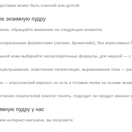
доставка может быть платной или долгой.
ую энзимную пудру
дания, обращайте внимание на следующие моменты:
атуральными ферментами (папаин, бромелайн), без агрессивных 
льной кожи выбирайте гипоаллергенные формулы, для жирной — 
шелушивание, осветление пигментации, выравнивание тона — ра
 — классический вариант, но есть и готовые пенки на основе энзи
тления покупателей помогут понять, подходит ли продукт именно 
имную пудру у нас
ем интернет‑магазине, вы получаете: