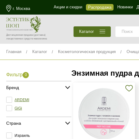
Акции и скидки
Новинки
Д
Распродажа
г. Москва
Каталог
Дистанционная продажа
(доставка)
лекарственных средств невозможна
Главная
Каталог
Косметологическая продукция
Очища
Энзимная пудра 
Фильтр
0
Бренд
ARDEMI
GiGi
Страна
Израиль