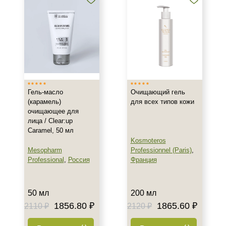
Жирная
Комбинированная
Показать еще
Возраст
Любой возраст
Любой возраст (от 18 лет)
Гель-масло
Очищающий гель
После 20
(карамель)
для всех типов кожи
очищающее для
лица / Clear:up
Действие
Caramel, 50 мл
Kosmoteros
Восстановление
Mesopharm
Professionnel (Paris)
,
Матирование
Professional
,
Россия
Франция
Обезжиривание
Показать еще
50 мл
200 мл
Назначение против
1856.80 ₽
1865.60 ₽
2110 ₽
2120 ₽
Акне