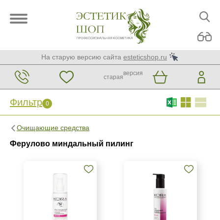
На старую версию сайта
esteticshop.ru
версия
старая
Фильтр
0
Фильтр
0
Очищающие средства
Бренд
Ферулово миндальный пилинг
ARDEMI
BIOTIME
Christina
Показать еще
Страна