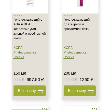
Израиль
Россия
Гель очищающий с
Гель очищающий
Франция
АНА и ВНА
для жирной и
кислотами для
проблемной кожи
Тип товара
жирной и проблемной
кожи
Гель
Масло
KORA
KORA
Phytocosmetics
,
Phytocosmetics
,
Масло для лица
Россия
Россия
Показать еще
Класс косметики
150 мл
200 мл
697.50 ₽
1260 ₽
775 ₽
1400 ₽
Домашняя
Профессиональная
В корзину
В корзину
Тип кожи
Все типы кожи