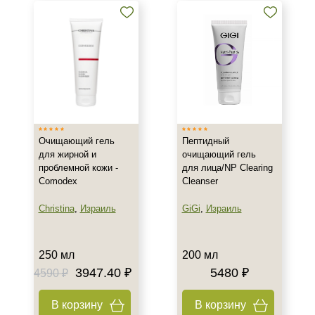
Очищающий гель
Пептидный
для жирной и
очищающий гель
проблемной кожи -
для лица/NP Clearing
Comodex
Cleanser
Christina
,
Израиль
GiGi
,
Израиль
250 мл
200 мл
3947.40 ₽
5480 ₽
4590 ₽
В корзину
В корзину