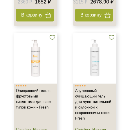
1652 ₽
2678.90 ₽
2360 ₽
3115 ₽
50 мл
100 мл
В корзину
В корзину
150 мл
Показать еще
Ингредиенты
AHA-кислоты
Алоэ
Аминокислоты
Показать еще
Время применения
Очищающий гель с
Азуленовый
Вечер
фруктовыми
очищающий гель
кислотами для всех
для чувствительной
Ежедневный
типов кожи - Fresh
и склонной к
покраснениям кожи -
Процедура
Fresh
Демакияж
Christina
,
Израиль
Christina
,
Израиль