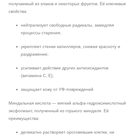
получаемый из злаков и некоторых фруктов. Её ключевые
свойства:
нейтрализует свободные радикалы, замедляя
Не показывать предложение о консультации
процессы старения;
+7 (495) 640-58-89
+7 (929) 933-09-89
укрепляет стенки капилляров, снижая красноту и
раздражение;
усиливает действие других антиоксидантов
(витамина С, Е);
защищает кожу от УФ‑повреждений.
Миндальная кислота — мягкий альфа‑гидроксикислотный
эксфолиант, полученный из горького миндаля. Её
преимущества:
деликатно растворяет ороговевшие клетки, не