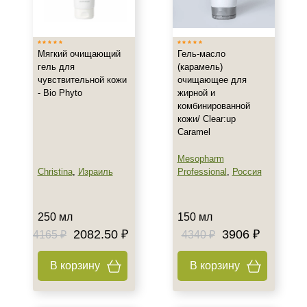
Мягкий очищающий
Гель-масло
гель для
(карамель)
чувствительной кожи
очищающее для
- Bio Phyto
жирной и
комбинированной
кожи/ Clear:up
Caramel
Mesopharm
Christina
,
Израиль
Professional
,
Россия
250 мл
150 мл
2082.50 ₽
3906 ₽
4165 ₽
4340 ₽
В корзину
В корзину