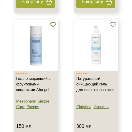
В корзину
В корзину
Возрастные изменения
Воспаление
Показать еще
Результат
Гладкость
Обновление клеток
Ровный тон
Показать еще
Гель очищающий с
Натуральный
Область применения
фруктовыми
очищающий гель
кислотами Aha gel
для всех типов кожи
Веки
Декольте
Mesopharm Simple
Лицо
Care
,
Россия
Christina
,
Израиль
Показать еще
Объём
150 мл
300 мл