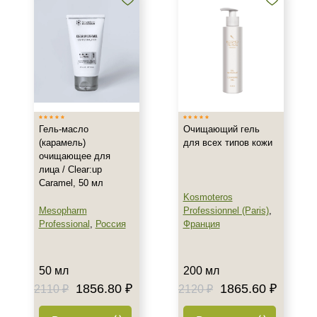
Жирная
Комбинированная
Показать еще
Возраст
Любой возраст
Любой возраст (от 18 лет)
Гель-масло
Очищающий гель
После 20
(карамель)
для всех типов кожи
очищающее для
лица / Clear:up
Действие
Caramel, 50 мл
Kosmoteros
Восстановление
Mesopharm
Professionnel (Paris)
,
Матирование
Professional
,
Россия
Франция
Обезжиривание
Показать еще
50 мл
200 мл
Назначение против
1856.80 ₽
1865.60 ₽
2110 ₽
2120 ₽
Акне