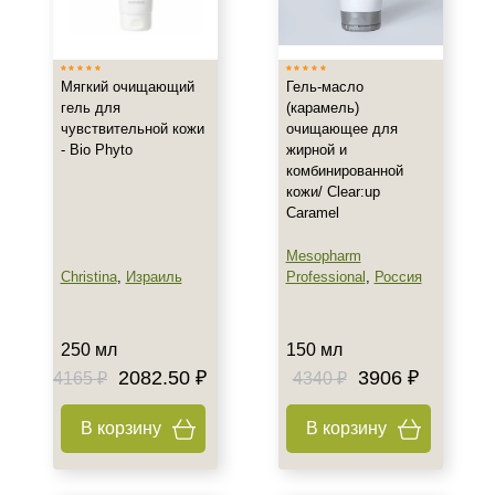
Мягкий очищающий
Гель-масло
гель для
(карамель)
чувствительной кожи
очищающее для
- Bio Phyto
жирной и
комбинированной
кожи/ Clear:up
Caramel
Mesopharm
Christina
,
Израиль
Professional
,
Россия
250 мл
150 мл
2082.50 ₽
3906 ₽
4165 ₽
4340 ₽
В корзину
В корзину