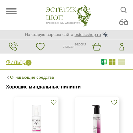
На старую версию сайта
esteticshop.ru
версия
старая
Фильтр
0
Фильтр
0
Очищающие средства
Бренд
Хорошие миндальные пилинги
ARDEMI
BIOTIME
Christina
Показать еще
Страна