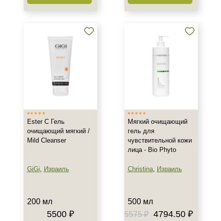
Ester C Гель
Мягкий очищающий
очищающий мягкий /
гель для
Mild Cleanser
чувствительной кожи
лица - Bio Phyto
GiGi
,
Израиль
Christina
,
Израиль
200 мл
500 мл
Не показывать предложение о консультации
5500 ₽
4794.50 ₽
5575 ₽
+7 (495) 640-58-89