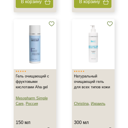
В корзину
В корзину
Возрастные изменения
Воспаление
Показать еще
Результат
Гладкость
Обновление клеток
Ровный тон
Показать еще
Гель очищающий с
Натуральный
Область применения
фруктовыми
очищающий гель
кислотами Aha gel
для всех типов кожи
Веки
Декольте
Mesopharm Simple
Лицо
Care
,
Россия
Christina
,
Израиль
Показать еще
Объём
150 мл
300 мл