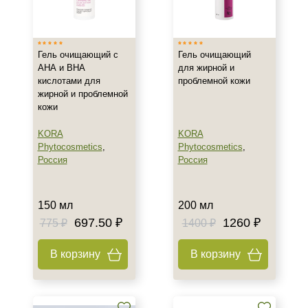
Израиль
Россия
Гель очищающий с
Гель очищающий
Франция
АНА и ВНА
для жирной и
кислотами для
проблемной кожи
Тип товара
жирной и проблемной
кожи
Гель
Масло
KORA
KORA
Phytocosmetics
,
Phytocosmetics
,
Масло для лица
Россия
Россия
Показать еще
Класс косметики
150 мл
200 мл
697.50 ₽
1260 ₽
775 ₽
1400 ₽
Домашняя
Профессиональная
В корзину
В корзину
Тип кожи
Все типы кожи