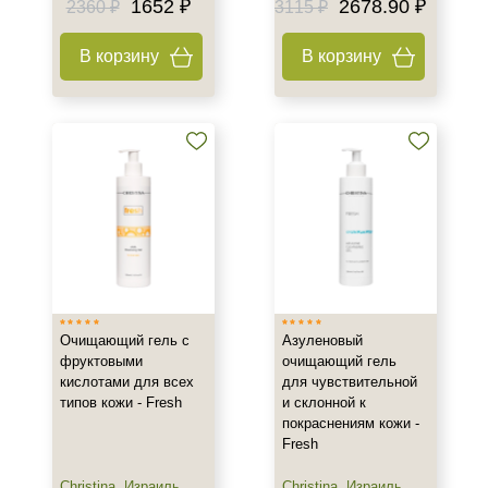
1652 ₽
2678.90 ₽
2360 ₽
3115 ₽
50 мл
100 мл
В корзину
В корзину
150 мл
Показать еще
Ингредиенты
AHA-кислоты
Алоэ
Аминокислоты
Показать еще
Время применения
Очищающий гель с
Азуленовый
Вечер
фруктовыми
очищающий гель
кислотами для всех
для чувствительной
Ежедневный
типов кожи - Fresh
и склонной к
покраснениям кожи -
Процедура
Fresh
Демакияж
Christina
,
Израиль
Christina
,
Израиль