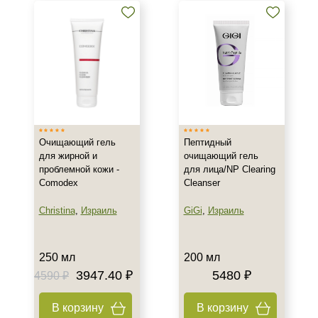
Очищающий гель
Пептидный
для жирной и
очищающий гель
проблемной кожи -
для лица/NP Clearing
Comodex
Cleanser
Christina
,
Израиль
GiGi
,
Израиль
250 мл
200 мл
3947.40 ₽
5480 ₽
4590 ₽
В корзину
В корзину