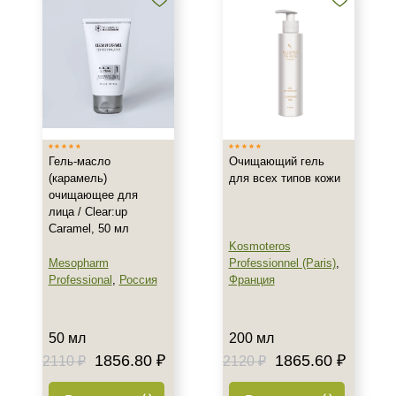
Жирная
Комбинированная
Показать еще
Возраст
Любой возраст
Любой возраст (от 18 лет)
Гель-масло
Очищающий гель
После 20
(карамель)
для всех типов кожи
очищающее для
лица / Clear:up
Действие
Caramel, 50 мл
Kosmoteros
Восстановление
Mesopharm
Professionnel (Paris)
,
Матирование
Professional
,
Россия
Франция
Обезжиривание
Показать еще
50 мл
200 мл
Назначение против
1856.80 ₽
1865.60 ₽
2110 ₽
2120 ₽
Акне