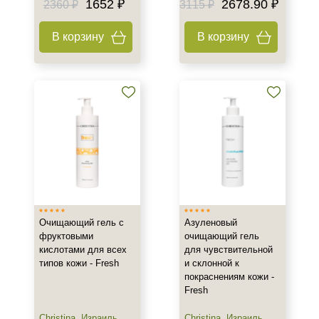
1652 ₽
2678.90 ₽
2360 ₽
3115 ₽
50 мл
100 мл
В корзину
В корзину
150 мл
Показать еще
Ингредиенты
AHA-кислоты
Алоэ
Аминокислоты
Показать еще
Время применения
Очищающий гель с
Азуленовый
Вечер
фруктовыми
очищающий гель
кислотами для всех
для чувствительной
Ежедневный
типов кожи - Fresh
и склонной к
покраснениям кожи -
Процедура
Fresh
Демакияж
Christina
,
Израиль
Christina
,
Израиль