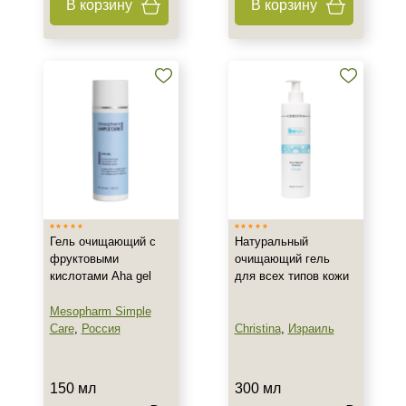
В корзину
В корзину
Возрастные изменения
Воспаление
Показать еще
Результат
Гладкость
Обновление клеток
Ровный тон
Показать еще
Гель очищающий с
Натуральный
Область применения
фруктовыми
очищающий гель
кислотами Aha gel
для всех типов кожи
Веки
Декольте
Mesopharm Simple
Лицо
Care
,
Россия
Christina
,
Израиль
Показать еще
Объём
150 мл
300 мл