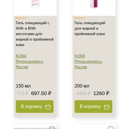
Израиль
Россия
Гель очищающий с
Гель очищающий
Франция
АНА и ВНА
для жирной и
кислотами для
проблемной кожи
Тип товара
жирной и проблемной
кожи
Гель
Масло
KORA
KORA
Phytocosmetics
,
Phytocosmetics
,
Масло для лица
Россия
Россия
Показать еще
Класс косметики
150 мл
200 мл
697.50 ₽
1260 ₽
775 ₽
1400 ₽
Домашняя
Профессиональная
В корзину
В корзину
Тип кожи
Все типы кожи