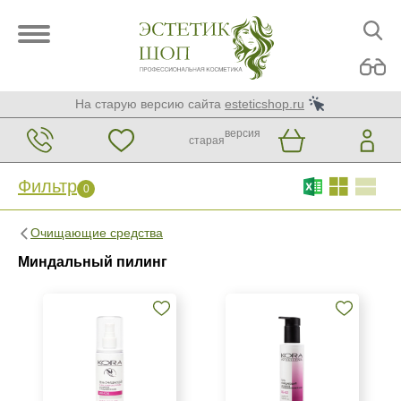
На старую версию сайта
esteticshop.ru
версия
старая
Фильтр
0
Фильтр
0
Очищающие средства
Бренд
Миндальный пилинг
ARDEMI
BIOTIME
Christina
Показать еще
Страна