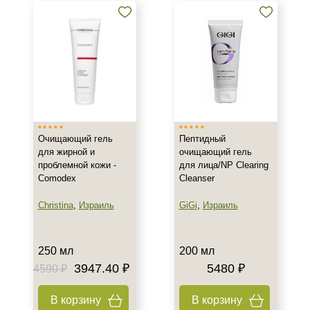
Очищающий гель
Пептидный
для жирной и
очищающий гель
проблемной кожи -
для лица/NP Clearing
Comodex
Cleanser
Christina
,
Израиль
GiGi
,
Израиль
250 мл
200 мл
3947.40 ₽
5480 ₽
4590 ₽
В корзину
В корзину