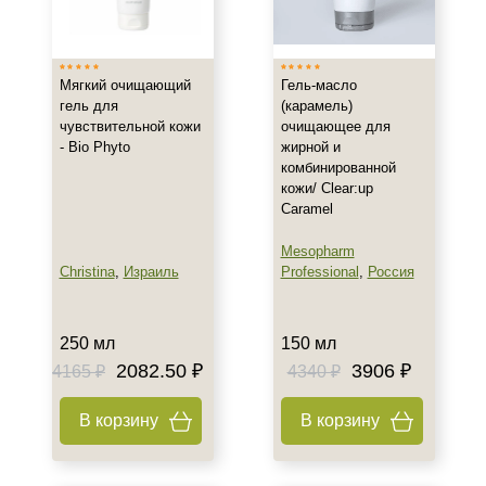
Мягкий очищающий
Гель-масло
гель для
(карамель)
чувствительной кожи
очищающее для
- Bio Phyto
жирной и
комбинированной
кожи/ Clear:up
Caramel
Mesopharm
Christina
,
Израиль
Professional
,
Россия
250 мл
150 мл
2082.50 ₽
3906 ₽
4165 ₽
4340 ₽
В корзину
В корзину