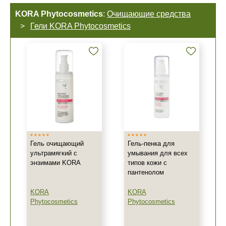
KORA Phytocosmetics
:
Очищающие средства
Гели KORA Phytocosmetics
Гель очищающий
Гель-пенка для
ультрамягкий с
умывания для всех
энзимами KORA
типов кожи с
пантенолом
KORA
KORA
Phytocosmetics
Phytocosmetics