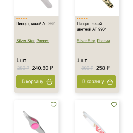
Вьетнам
Пакистан
Россия
Пинцет, косой AT 862
Пинцет, косой
цветной AT 9904
Тип товара
Silver Star
,
Россия
Silver Star
,
Россия
Пинцет
Объём
1 шт
1 шт
240.80 ₽
258 ₽
280 ₽
300 ₽
1 шт
В корзину
В корзину