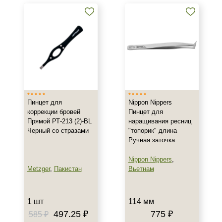
+7 (495) 640-58-89
+7 (929) 933-09-89
Пинцет для
Nippon Nippers
коррекции бровей
Пинцет для
Прямой РТ-213 (2)-BL
наращивания ресниц
Черный со стразами
"топорик" длина
Ручная заточка
Nippon Nippers
,
Metzger
,
Пакистан
Вьетнам
1 шт
114 мм
497.25 ₽
775 ₽
585 ₽