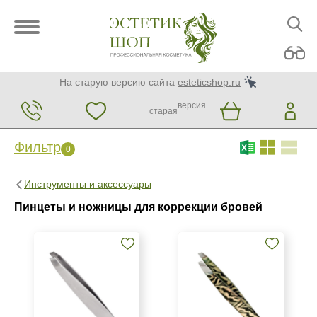
На старую версию сайта
esteticshop.ru
версия
старая
Фильтр
0
Фильтр
0
Инструменты и аксессуары
Бренд
Пинцеты и ножницы для коррекции бровей
Metzger
Nippon Nippers
Silver Star
Страна