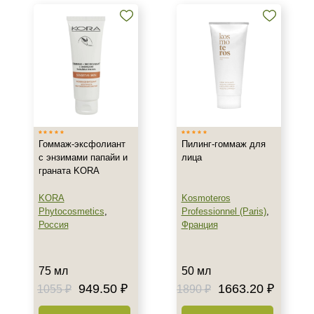
пилинги
Проф. химические пилинги
Уход до и после пилинга
Показать еще
Бренд
AERAZEN Laboratoires
ARDEMI
Гоммаж-эксфолиант
Пилинг-гоммаж для
AVAILPROF
с энзимами папайи и
лица
граната KORA
Показать еще
KORA
Kosmoteros
Страна
Phytocosmetics
,
Professionnel (Paris)
,
Россия
Франция
Израиль
Испания
Италия
75 мл
50 мл
Показать еще
949.50 ₽
1663.20 ₽
1055 ₽
1890 ₽
Тип товара