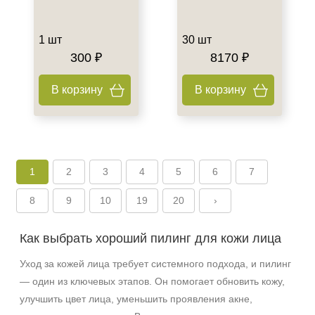
1 шт
30 шт
300 ₽
8170 ₽
В корзину
В корзину
1
2
3
4
5
6
7
8
9
10
19
20
›
Как выбрать хороший пилинг для кожи лица
Уход за кожей лица требует системного подхода, и пилинг
— один из ключевых этапов. Он помогает обновить кожу,
улучшить цвет лица, уменьшить проявления акне,