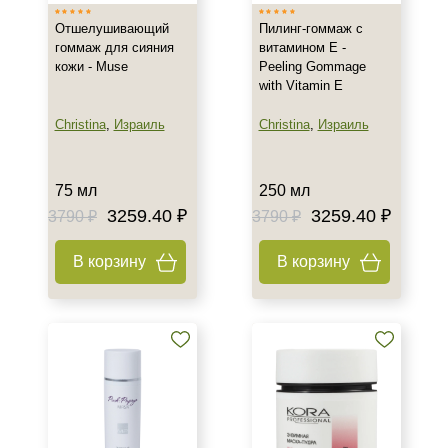
Отшелушивающий
Пилинг-гоммаж с
Веки
гоммаж для сияния
витамином Е -
Губы
кожи - Muse
Peeling Gommage
with Vitamin E
Декольте
Показать еще
Christina
,
Израиль
Christina
,
Израиль
Объём
75 мл
250 мл
туба 60 шт
3259.40 ₽
3259.40 ₽
3790 ₽
3790 ₽
1 литр
1 шт
В корзину
В корзину
Показать еще
Ингредиенты
AHA-кислоты
Азелаиновая кислота
Алоэ
Показать еще