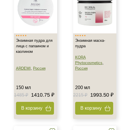
SPF 50
SPF 85
Энзимная пудра для
Энзимная маска-
лица с папаином и
пудра
каолином
KORA
Phytocosmetics
,
ARDEMI
,
Россия
Россия
150 мл
200 мл
1410.75 ₽
1993.50 ₽
1485 ₽
2215 ₽
В корзину
В корзину