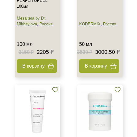
PERFEITOPEEL
Показать еще
100мл
Назначение против
Mesaltera by Dr.
Mikhaylova
,
Россия
KODERMIX
,
Россия
Акне
Возрастные изменения
Воспаление
100 мл
50 мл
Показать еще
2205 ₽
3000.50 ₽
3150 ₽
3530 ₽
Применение
В корзину
В корзину
После пилинга
Результат
Гладкость
Защита
Защита от УФ-лучей
Показать еще
Область применения