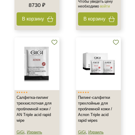
Чтобы увидеть цену
8730 ₽
необходимо
войти
В корзину
В корзину
Салфетка-пилинг
Пилинг-салфетки
трехкислотная для
трехлойные для
проблемной кожи /
проблемной кожи /
AN Triple acid rapid
Acnon Triple acid
wipe
rapid wipes
GiGi
,
Израиль
GiGi
,
Израиль