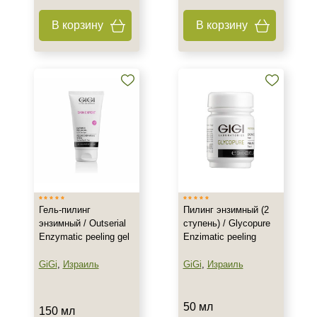
В корзину
В корзину
Гель-пилинг
Пилинг энзимный (2
энзимный / Outserial
ступень) / Glycopure
Enzymatic peeling gel
Enzimatic peeling
GiGi
,
Израиль
GiGi
,
Израиль
Не показывать предложение о консультации
+7 (495) 640-58-89
+7 (929) 933-09-89
50 мл
150 мл