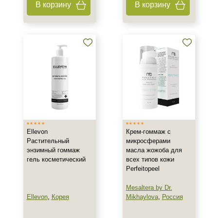
В корзину
В корзину
Антисептик
Бальзам
Бустер
Показать еще
Тип пилинга
Азелаиновый
Гликолевый
Джесснера
Ellevon
Крем-гоммаж с
Показать еще
Растительный
микросферами
энзимный гоммаж
масла жожоба для
Класс косметики
гель косметический
всех типов кожи
Perfeitopeel
Домашняя
Корейская
Mesaltera by Dr.
Лечебная
Ellevon
,
Корея
Mikhaylova
,
Россия
Показать еще