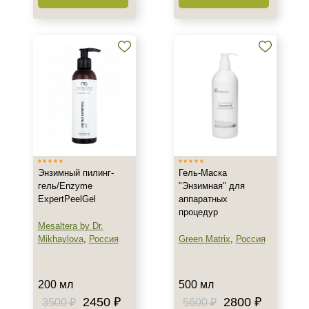
Энзимный пилинг-
Гель-Маска
гель/Enzyme
"Энзимная" для
ExpertPeelGel
аппаратных
процедур
Mesaltera by Dr.
Mikhaylova
,
Россия
Green Matrix
,
Россия
200 мл
500 мл
2450 ₽
2800 ₽
3500 ₽
5600 ₽