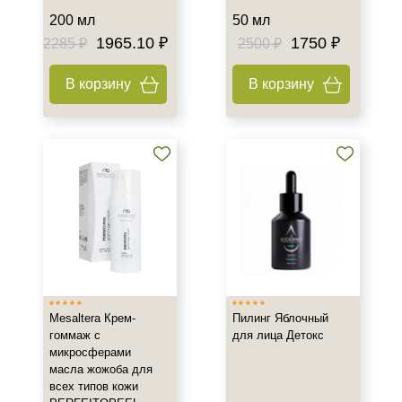
Тип кожи
200 мл
50 мл
1965.10 ₽
1750 ₽
2285 ₽
2500 ₽
Все типы кожи
Жирная
В корзину
В корзину
Зрелая
Показать еще
Возраст
Любой возраст
Любой возраст (от 18 лет)
После 20
Показать еще
Действие
Mesaltera Крем-
Пилинг Яблочный
гоммаж с
для лица Детокс
Восстановление
микросферами
Матирование
масла жожоба для
Обезжиривание
всех типов кожи