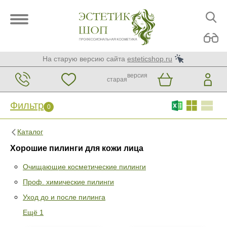
На старую версию сайта
esteticshop.ru
версия
старая
Фильтр
0
Каталог
Хорошие пилинги для кожи лица
Очищающие косметические пилинги
Проф. химические пилинги
Фильтр
0
Уход до и после пилинга
Раздел
Ещё 1
Очищающие косметические