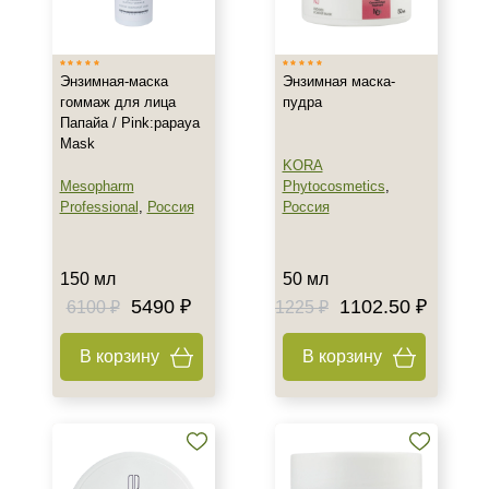
Время применения
Вечер
Энзимная-маска
Энзимная маска-
Ежедневный
гоммаж для лица
пудра
Лето
Папайа / Pink:papaya
Mask
KORA
Пол
Mesopharm
Phytocosmetics
,
Professional
,
Россия
Россия
Для женщин
Процедура
150 мл
50 мл
5490 ₽
1102.50 ₽
6100 ₽
1225 ₽
Биоревитализация
Демакияж
В корзину
В корзину
Мезотерапия
Показать еще
Уровень SPF защиты
SPF 30