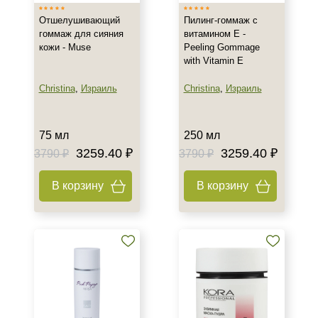
Отшелушивающий
Пилинг-гоммаж с
Веки
гоммаж для сияния
витамином Е -
Губы
кожи - Muse
Peeling Gommage
with Vitamin E
Декольте
Показать еще
Christina
,
Израиль
Christina
,
Израиль
Объём
75 мл
250 мл
туба 60 шт
3259.40 ₽
3259.40 ₽
3790 ₽
3790 ₽
1 литр
1 шт
В корзину
В корзину
Показать еще
Ингредиенты
AHA-кислоты
Азелаиновая кислота
Алоэ
Показать еще