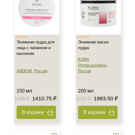
SPF 50
SPF 85
Энзимная пудра для
Энзимная маска-
лица с папаином и
пудра
каолином
KORA
Phytocosmetics
,
ARDEMI
,
Россия
Россия
150 мл
200 мл
1410.75 ₽
1993.50 ₽
1485 ₽
2215 ₽
В корзину
В корзину