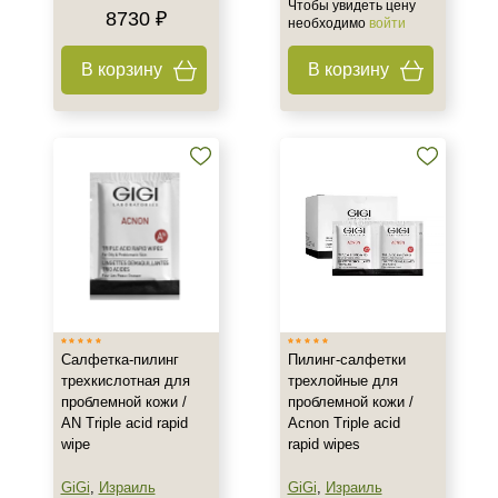
Чтобы увидеть цену
8730 ₽
необходимо
войти
В корзину
В корзину
Салфетка-пилинг
Пилинг-салфетки
трехкислотная для
трехлойные для
проблемной кожи /
проблемной кожи /
AN Triple acid rapid
Acnon Triple acid
wipe
rapid wipes
GiGi
,
Израиль
GiGi
,
Израиль