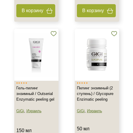
В корзину
В корзину
Гель-пилинг
Пилинг энзимный (2
энзимный / Outserial
ступень) / Glycopure
Enzymatic peeling gel
Enzimatic peeling
GiGi
,
Израиль
GiGi
,
Израиль
50 мл
150 мл