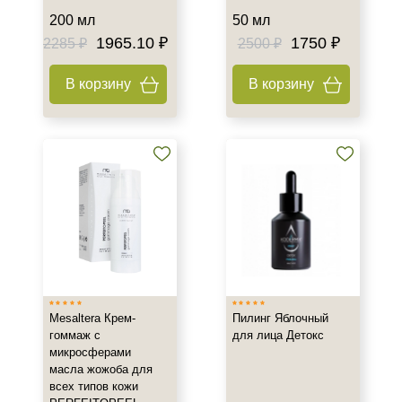
Тип кожи
200 мл
50 мл
1965.10 ₽
1750 ₽
2285 ₽
2500 ₽
Все типы кожи
Жирная
В корзину
В корзину
Зрелая
Показать еще
Возраст
Любой возраст
Любой возраст (от 18 лет)
После 20
Показать еще
Действие
Mesaltera Крем-
Пилинг Яблочный
гоммаж с
для лица Детокс
Восстановление
микросферами
Матирование
масла жожоба для
Обезжиривание
всех типов кожи