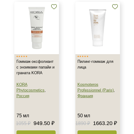
пилинги
Проф. химические пилинги
Уход до и после пилинга
Показать еще
Бренд
AERAZEN Laboratoires
ARDEMI
Гоммаж-эксфолиант
Пилинг-гоммаж для
AVAILPROF
с энзимами папайи и
лица
граната KORA
Показать еще
KORA
Kosmoteros
Страна
Phytocosmetics
,
Professionnel (Paris)
,
Россия
Франция
Израиль
Испания
Италия
75 мл
50 мл
Показать еще
949.50 ₽
1663.20 ₽
1055 ₽
1890 ₽
Тип товара