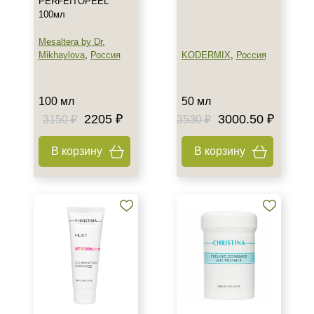
PERFEITOPEEL
Показать еще
100мл
Назначение против
Mesaltera by Dr.
Mikhaylova
,
Россия
KODERMIX
,
Россия
Акне
Возрастные изменения
Воспаление
100 мл
50 мл
Показать еще
2205 ₽
3000.50 ₽
3150 ₽
3530 ₽
Применение
В корзину
В корзину
После пилинга
Результат
Гладкость
Защита
Защита от УФ-лучей
Показать еще
Область применения