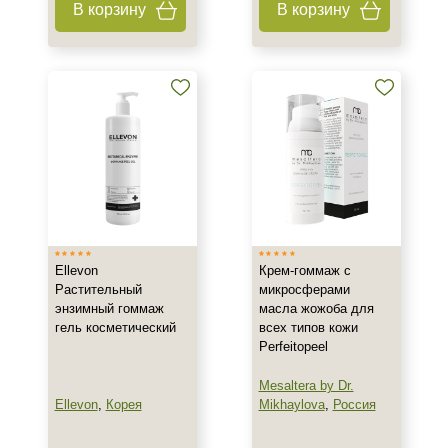
В корзину
В корзину
Антисептик
Бальзам
Бустер
Показать еще
Тип пилинга
Азелаиновый
Гликолевый
Джесснера
Ellevon
Крем-гоммаж с
Показать еще
Растительный
микросферами
энзимный гоммаж
масла жожоба для
Класс косметики
гель косметический
всех типов кожи
Perfeitopeel
Домашняя
Корейская
Mesaltera by Dr.
Лечебная
Ellevon
,
Корея
Mikhaylova
,
Россия
Показать еще