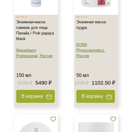
Время применения
Вечер
Энзимная-маска
Энзимная маска-
Ежедневный
гоммаж для лица
пудра
Лето
Папайа / Pink:papaya
Mask
KORA
Пол
Mesopharm
Phytocosmetics
,
Professional
,
Россия
Россия
Для женщин
Процедура
150 мл
50 мл
5490 ₽
1102.50 ₽
6100 ₽
1225 ₽
Биоревитализация
Демакияж
В корзину
В корзину
Мезотерапия
Показать еще
Уровень SPF защиты
SPF 30