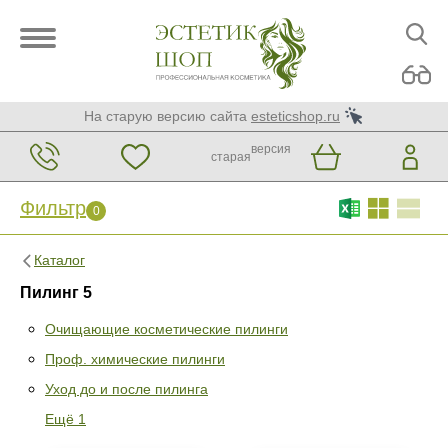
На старую версию сайта
esteticshop.ru
версия
старая
Фильтр
0
Каталог
Пилинг 5
Очищающие косметические пилинги
Проф. химические пилинги
Фильтр
0
Уход до и после пилинга
Раздел
Ещё 1
Очищающие косметические