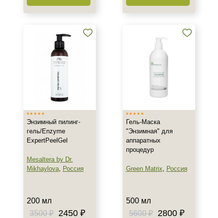
Энзимный пилинг-
Гель-Маска
гель/Enzyme
"Энзимная" для
ExpertPeelGel
аппаратных
процедур
Mesaltera by Dr.
Mikhaylova
,
Россия
Green Matrix
,
Россия
200 мл
500 мл
2450 ₽
2800 ₽
3500 ₽
5600 ₽