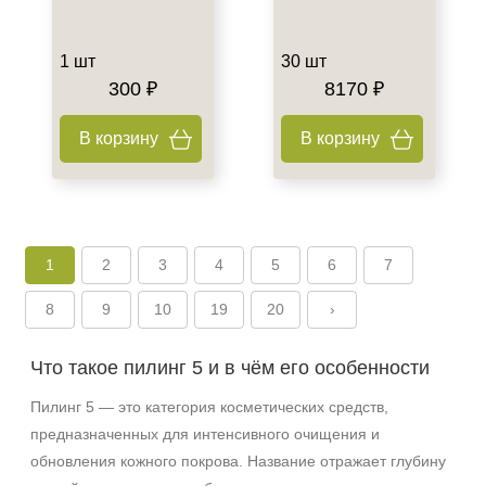
1 шт
30 шт
300 ₽
8170 ₽
В корзину
В корзину
1
2
3
4
5
6
7
8
9
10
19
20
›
Что такое пилинг 5 и в чём его особенности
Не показывать предложение о консультации
+7 (495) 640-58-89
Пилинг 5 — это категория косметических средств,
+7 (929) 933-09-89
предназначенных для интенсивного очищения и
обновления кожного покрова. Название отражает глубину