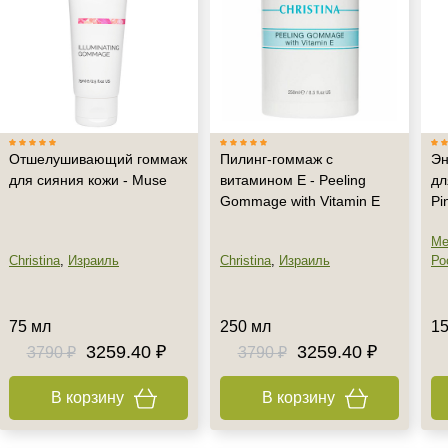
Отшелушивающий гоммаж
Пилинг-гоммаж с
Эн
для сияния кожи - Muse
витамином Е - Peeling
дл
Gommage with Vitamin E
Pi
Me
Christina
,
Израиль
Christina
,
Израиль
Ро
75 мл
250 мл
15
3259.40 ₽
3259.40 ₽
3790 ₽
3790 ₽
В корзину
В корзину