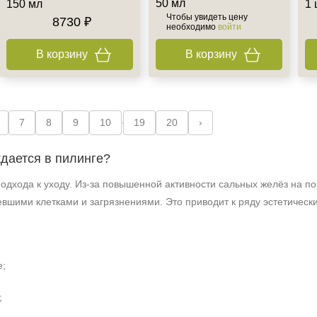
50 мл
150 мл
1 
Чтобы увидеть цену
8730 ₽
необходимо
войти
В корзину
В корзину
7
8
9
10
19
20
›
дается в пилинге?
одхода к уходу. Из‑за повышенной активности сальных желёз на п
вшими клетками и загрязнениями. Это приводит к ряду эстетическ
е;
;