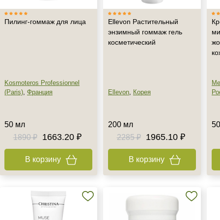
Пилинг-гоммаж для лица
Ellevon Растительный
Кр
энзимный гоммаж гель
ми
косметический
жо
ко
Kosmoteros Professionnel
Me
(Paris)
,
Франция
Ellevon
,
Корея
Ро
50 мл
200 мл
50
1663.20 ₽
1965.10 ₽
1890 ₽
2285 ₽
В корзину
В корзину