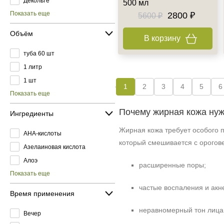
Декольте
500 мл
Показать еще
2800 ₽
5600 ₽
Объём
В корзину
туба 60 шт
1 литр
1 шт
1
2
3
4
5
6
Показать еще
Почему жирная кожа нуж
Ингредиенты
Жирная кожа требует особого п
AHA-кислоты
который смешивается с орогове
Азелаиновая кислота
Алоэ
расширенные поры;
Показать еще
частые воспаления и акн
Время применения
неравномерный тон лица
Вечер