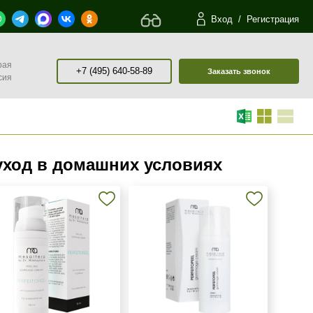
Вход
/
Регистрация
рая
+7 (495) 640-58-89
Заказать звонок
сия
ход в домашних условиях