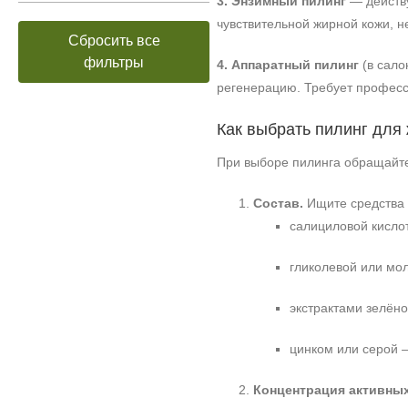
3. Энзимный пилинг
— действу
чувствительной жирной кожи, 
Сбросить все
фильтры
4. Аппаратный пилинг
(в сало
регенерацию. Требует професс
Как выбрать пилинг для
При выборе пилинга обращайт
Состав.
Ищите средства 
салициловой кислот
гликолевой или мол
экстрактами зелён
цинком или серой 
Концентрация активных