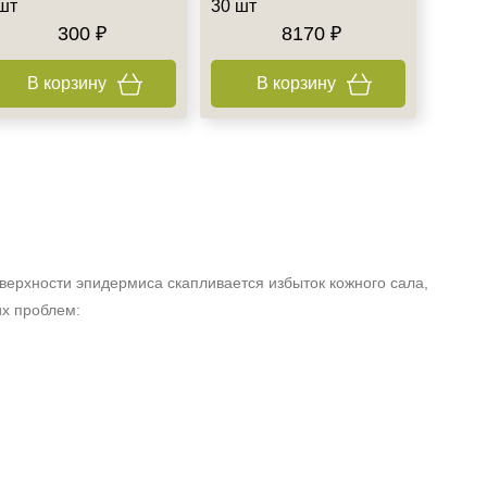
шт
30 шт
300 ₽
8170 ₽
В корзину
В корзину
оверхности эпидермиса скапливается избыток кожного сала,
их проблем: