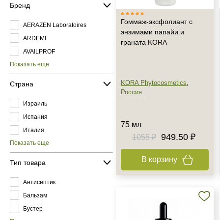
Бренд
Гоммаж-эксфолиант с
AERAZEN Laboratoires
энзимами папайи и
ARDEMI
граната KORA
AVAILPROF
Показать еще
KORA Phytocosmetics
,
Страна
Россия
Израиль
Испания
75 мл
Италия
949.50 ₽
1055 ₽
Показать еще
В корзину
Тип товара
Антисептик
Бальзам
Бустер