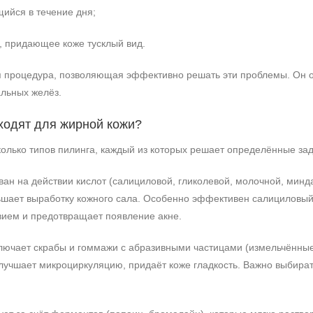
ийся в течение дня;
, придающее коже тусклый вид.
 процедура, позволяющая эффективно решать эти проблемы. Он о
альных желёз.
ходят для жирной кожи?
олько типов пилинга, каждый из которых решает определённые зад
ан на действии кислот (салициловой, гликолевой, молочной, минд
ьшает выработку кожного сала. Особенно эффективен салициловый 
ием и предотвращает появление акне.
ючает скрабы и гоммажи с абразивными частицами (измельчённые 
лучшает микроциркуляцию, придаёт коже гладкость. Важно выбират