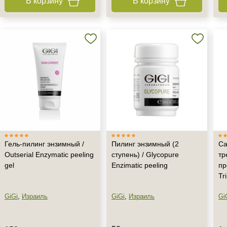
В корзину
В корзину
Гель-пилинг энзимный /
Пилинг энзимный (2
Са
Outserial Enzymatic peeling
ступень) / Glycopure
тр
gel
Enzimatic peeling
пр
Не показывать предложение о консультации
Tr
+7 (495) 640-58-89
+7 (929) 933-09-89
GiGi
,
Израиль
GiGi
,
Израиль
Gi