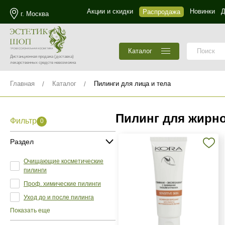
Акции и скидки
Новинки
Д
Распродажа
г. Москва
Каталог
Дистанционная продажа
(доставка)
лекарственных средств невозможна
Главная
Каталог
Пилинги для лица и тела
Пилинг для жирн
Фильтр
0
Раздел
Очищающие косметические
пилинги
Проф. химические пилинги
Уход до и после пилинга
Показать еще