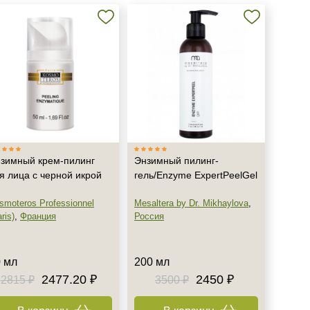
зимный крем-пилинг
Энзимный пилинг-
я лица с черной икрой
гель/Enzyme ExpertPeelGel
smoteros Professionnel
Mesaltera by Dr. Mikhaylova
,
ris)
,
Франция
Россия
 мл
200 мл
2477.20 ₽
2450 ₽
2815 ₽
3500 ₽