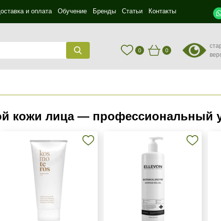
оставка и оплата
Обучение
Бренды
Статьи
Контакты
ста
0
0
вер
ой кожи лица — профессиональный у