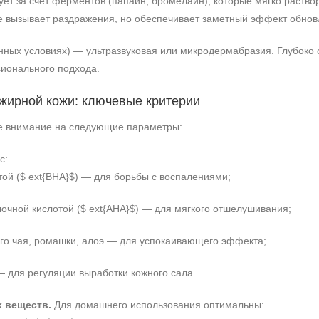
ет за счёт ферментов (папаин, бромелайн), которые мягко раствор
не вызывает раздражения, но обеспечивает заметный эффект обнов
нных условиях) — ультразвуковая или микродермабразия. Глубоко
ионального подхода.
 жирной кожи: ключевые критерии
е внимание на следующие параметры:
с:
ой ($ ext{BHA}$) — для борьбы с воспалениями;
очной кислотой ($ ext{AHA}$) — для мягкого отшелушивания;
ого чая, ромашки, алоэ — для успокаивающего эффекта;
— для регуляции выработки кожного сала.
 веществ.
Для домашнего использования оптимальны: