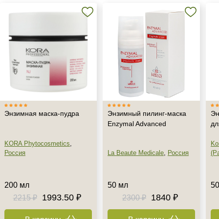
Энзимная маска-пудра
Энзимный пилинг-маска
Эн
Enzymal Advanced
дл
KORA Phytocosmetics
,
Ko
Россия
La Beaute Medicale
,
Россия
(Pa
200 мл
50 мл
50
1993.50 ₽
1840 ₽
2215 ₽
2300 ₽