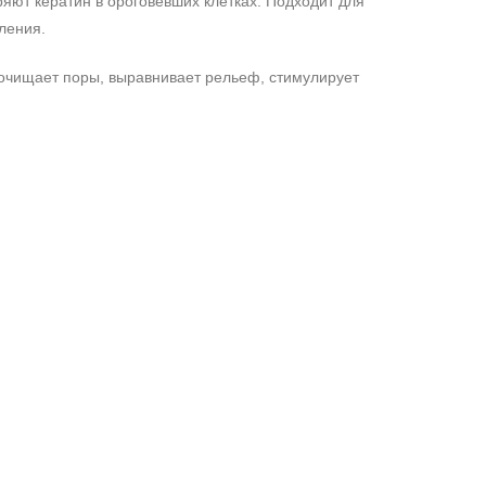
яют кератин в ороговевших клетках. Подходит для
ления.
 очищает поры, выравнивает рельеф, стимулирует