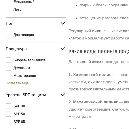
Ежедневный
жирный блеск, сохраняющ
Лето
утолщение рогового слоя
Пол
Регулярный пилинг — ключевая
Для женщин
клеток и нормализует работу с
Процедура
Какие виды пилинга под
Биоревитализация
Для жирной кожи подходят неск
Демакияж
1. Химический пилинг
— основ
Мезотерапия
клетками, очищает поры, умен
Показать еще
противовоспалительным действ
Уровень SPF защиты
2. Механический пилинг
— вкл
SPF 30
удаляет омертвевшие клетки, у
SPF 50
микротравм.
SPF 85