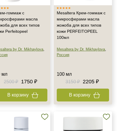
ем-гоммаж с
Mesaltera Крем-гоммаж с
кросферами масла
микросферами масла
жоба для всех типов
жожоба для всех типов
жи Perfeitopeel
кожи PERFEITOPEEL
100мл
saltera by Dr. Mikhaylova
,
Mesaltera by Dr. Mikhaylova
,
ссия
Россия
 мл
100 мл
1750 ₽
2205 ₽
2500 ₽
3150 ₽
В корзину
В корзину