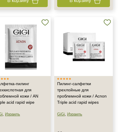
В корзину
В корзину
лфетка-пилинг
Пилинг-салфетки
ехкислотная для
трехлойные для
облемной кожи / AN
проблемной кожи / Acnon
iple acid rapid wipe
Triple acid rapid wipes
Gi
,
Израиль
GiGi
,
Израиль