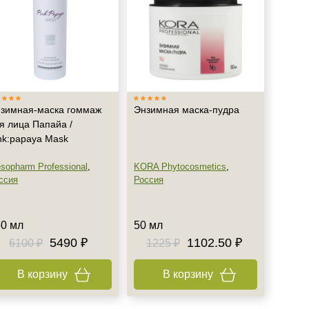
зимная-маска гоммаж
Энзимная маска-пудра
я лица Папайа /
nk:papaya Mask
sopharm Professional
,
KORA Phytocosmetics
,
ссия
Россия
0 мл
50 мл
5490 ₽
1102.50 ₽
6100 ₽
1225 ₽
В корзину
В корзину