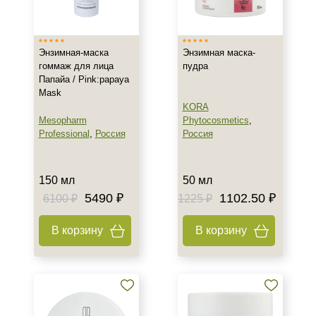
Время применения
Вечер
Энзимная-маска
Энзимная маска-
Ежедневный
гоммаж для лица
пудра
Лето
Папайа / Pink:papaya
Mask
KORA
Пол
Mesopharm
Phytocosmetics
,
Professional
,
Россия
Россия
Для женщин
Процедура
150 мл
50 мл
5490 ₽
1102.50 ₽
6100 ₽
1225 ₽
Биоревитализация
Демакияж
В корзину
В корзину
Мезотерапия
Показать еще
Уровень SPF защиты
SPF 30