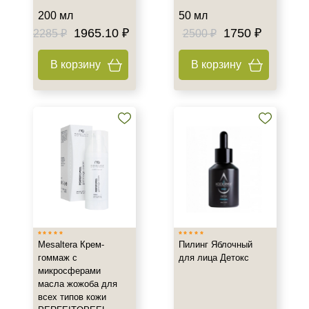
Тип кожи
200 мл
50 мл
1965.10 ₽
1750 ₽
2285 ₽
2500 ₽
Все типы кожи
Жирная
В корзину
В корзину
Зрелая
Показать еще
Возраст
Любой возраст
Любой возраст (от 18 лет)
После 20
Показать еще
Действие
Mesaltera Крем-
Пилинг Яблочный
гоммаж с
для лица Детокс
Восстановление
микросферами
Матирование
масла жожоба для
Обезжиривание
всех типов кожи