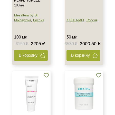
PERFEITOPEEL
Показать еще
100мл
Назначение против
Mesaltera by Dr.
Mikhaylova
,
Россия
KODERMIX
,
Россия
Акне
Возрастные изменения
Воспаление
100 мл
50 мл
Показать еще
2205 ₽
3000.50 ₽
3150 ₽
3530 ₽
Применение
В корзину
В корзину
После пилинга
Результат
Гладкость
Защита
Защита от УФ-лучей
Показать еще
Область применения