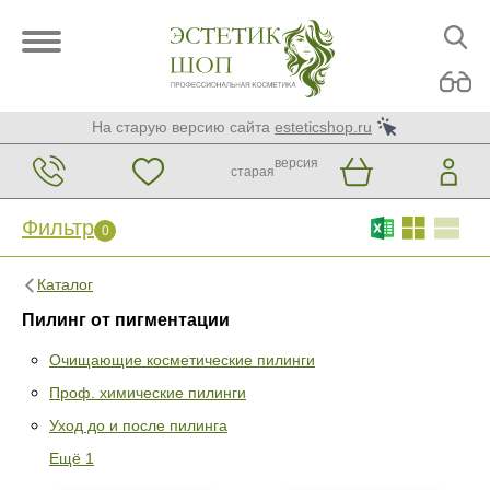
На старую версию сайта
esteticshop.ru
версия
старая
Фильтр
0
Каталог
Пилинг от пигментации
Очищающие косметические пилинги
Проф. химические пилинги
Фильтр
0
Уход до и после пилинга
Раздел
Ещё 1
Очищающие косметические