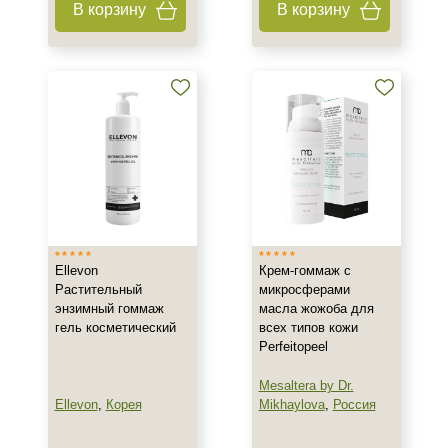
В корзину
В корзину
Антисептик
Бальзам
Бустер
Показать еще
Тип пилинга
Азелаиновый
Гликолевый
Джесснера
Ellevon
Крем-гоммаж с
Показать еще
Растительный
микросферами
энзимный гоммаж
масла жожоба для
Класс косметики
гель косметический
всех типов кожи
Perfeitopeel
Домашняя
Корейская
Mesaltera by Dr.
Лечебная
Ellevon
,
Корея
Mikhaylova
,
Россия
Показать еще