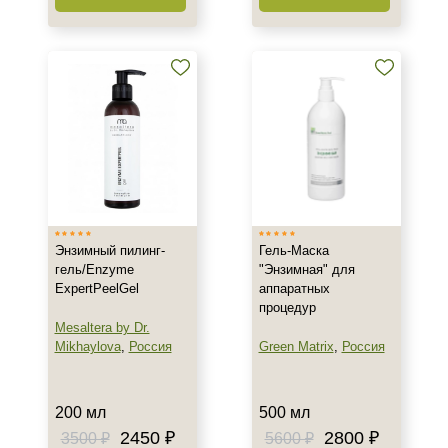
Энзимный пилинг-
Гель-Маска
гель/Enzyme
"Энзимная" для
ExpertPeelGel
аппаратных
процедур
Mesaltera by Dr.
Mikhaylova
,
Россия
Green Matrix
,
Россия
200 мл
500 мл
2450 ₽
2800 ₽
3500 ₽
5600 ₽