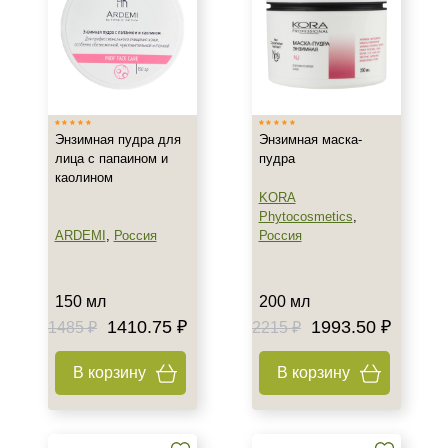
SPF 50
SPF 85
Энзимная пудра для
Энзимная маска-
лица с папаином и
пудра
каолином
KORA
Phytocosmetics
,
ARDEMI
,
Россия
Россия
150 мл
200 мл
1410.75 ₽
1993.50 ₽
1485 ₽
2215 ₽
В корзину
В корзину