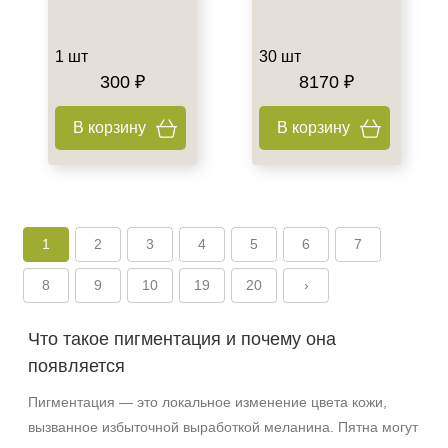
1 шт
30 шт
300 ₽
8170 ₽
В корзину
В корзину
1
2
3
4
5
6
7
8
9
10
19
20
›
+7 (495) 640-58-89
+7 (929) 933-09-89
Что такое пигментация и почему она
появляется
Пигментация — это локальное изменение цвета кожи,
вызванное избыточной выработкой меланина. Пятна могут