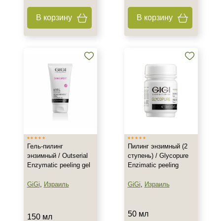
В корзину
В корзину
Гель-пилинг
Пилинг энзимный (2
энзимный / Outserial
ступень) / Glycopure
Enzymatic peeling gel
Enzimatic peeling
GiGi
,
Израиль
GiGi
,
Израиль
50 мл
150 мл