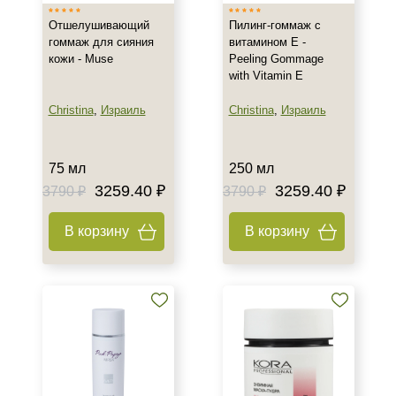
Отшелушивающий
Пилинг-гоммаж с
Веки
гоммаж для сияния
витамином Е -
Губы
кожи - Muse
Peeling Gommage
with Vitamin E
Декольте
Показать еще
Christina
,
Израиль
Christina
,
Израиль
Объём
75 мл
250 мл
туба 60 шт
3259.40 ₽
3259.40 ₽
3790 ₽
3790 ₽
1 литр
1 шт
В корзину
В корзину
Показать еще
Ингредиенты
AHA-кислоты
Азелаиновая кислота
Алоэ
Показать еще