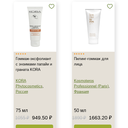
пилинги
Проф. химические пилинги
Уход до и после пилинга
Показать еще
Бренд
AERAZEN Laboratoires
ARDEMI
Гоммаж-эксфолиант
Пилинг-гоммаж для
AVAILPROF
с энзимами папайи и
лица
граната KORA
Показать еще
KORA
Kosmoteros
Страна
Phytocosmetics
,
Professionnel (Paris)
,
Россия
Франция
Израиль
Испания
Италия
75 мл
50 мл
Показать еще
949.50 ₽
1663.20 ₽
1055 ₽
1890 ₽
Тип товара