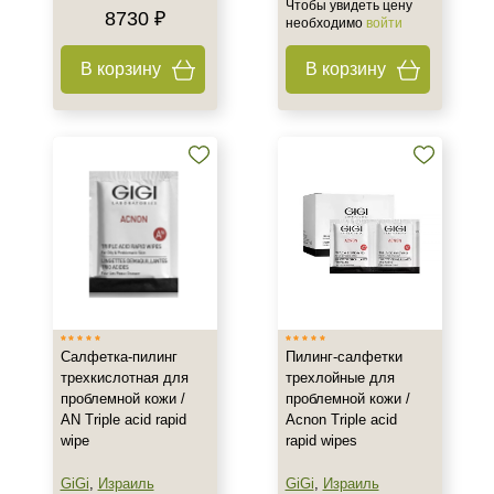
Чтобы увидеть цену
8730 ₽
необходимо
войти
В корзину
В корзину
Салфетка-пилинг
Пилинг-салфетки
трехкислотная для
трехлойные для
проблемной кожи /
проблемной кожи /
AN Triple acid rapid
Acnon Triple acid
wipe
rapid wipes
GiGi
,
Израиль
GiGi
,
Израиль