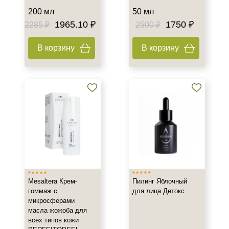
Тип кожи
200 мл
50 мл
1965.10 ₽
1750 ₽
2285 ₽
2500 ₽
Все типы кожи
Жирная
В корзину
В корзину
Зрелая
Показать еще
Возраст
Любой возраст
Любой возраст (от 18 лет)
После 20
Показать еще
Действие
Mesaltera Крем-
Пилинг Яблочный
гоммаж с
для лица Детокс
Восстановление
микросферами
Матирование
масла жожоба для
Обезжиривание
всех типов кожи