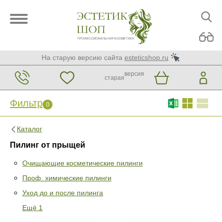
На старую версию сайта
esteticshop.ru
версия
старая
Фильтр
0
Каталог
Пилинг от прыщей
Очищающие косметические пилинги
Проф. химические пилинги
Фильтр
0
Уход до и после пилинга
Раздел
Ещё 1
Очищающие косметические