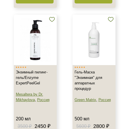
Энзимный пилинг-
Гель-Маска
гель/Enzyme
"Энзимная" для
ExpertPeelGel
аппаратных
процедур
Mesaltera by Dr.
Mikhaylova
,
Россия
Green Matrix
,
Россия
200 мл
500 мл
2450 ₽
2800 ₽
3500 ₽
5600 ₽