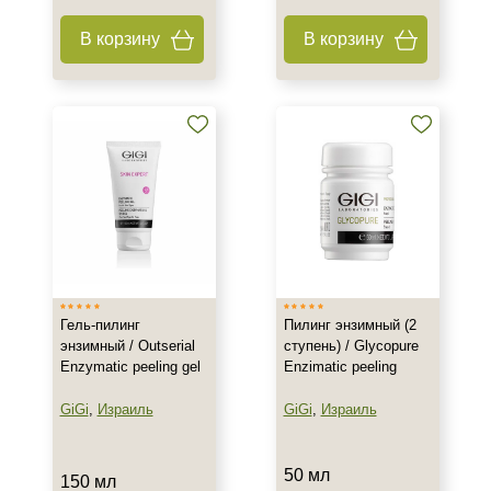
В корзину
В корзину
Гель-пилинг
Пилинг энзимный (2
энзимный / Outserial
ступень) / Glycopure
Enzymatic peeling gel
Enzimatic peeling
GiGi
,
Израиль
GiGi
,
Израиль
50 мл
150 мл