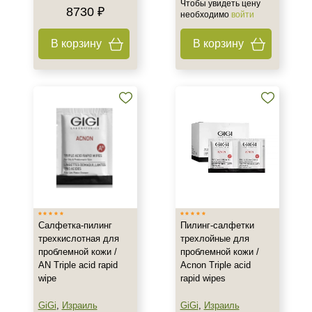
Чтобы увидеть цену
8730 ₽
необходимо
войти
В корзину
В корзину
Салфетка-пилинг
Пилинг-салфетки
трехкислотная для
трехлойные для
проблемной кожи /
проблемной кожи /
AN Triple acid rapid
Acnon Triple acid
wipe
rapid wipes
GiGi
,
Израиль
GiGi
,
Израиль