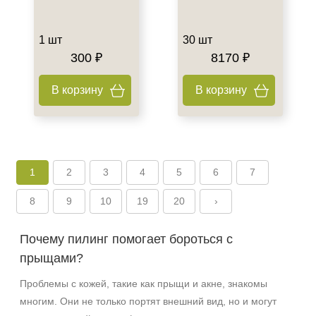
1 шт
30 шт
300 ₽
8170 ₽
В корзину
В корзину
Не показывать предложение о консультации
1
2
3
4
5
6
7
+7 (495) 640-58-89
+7 (929) 933-09-89
8
9
10
19
20
›
Почему пилинг помогает бороться с
прыщами?
Проблемы с кожей, такие как прыщи и акне, знакомы
многим. Они не только портят внешний вид, но и могут