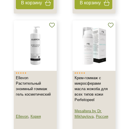
В корзину
В корзину
Антисептик
Бальзам
Бустер
Показать еще
Тип пилинга
Азелаиновый
Гликолевый
Джесснера
Ellevon
Крем-гоммаж с
Показать еще
Растительный
микросферами
энзимный гоммаж
масла жожоба для
Класс косметики
гель косметический
всех типов кожи
Perfeitopeel
Домашняя
Корейская
Mesaltera by Dr.
Лечебная
Ellevon
,
Корея
Mikhaylova
,
Россия
Показать еще