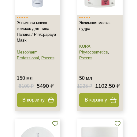
Время применения
Вечер
Энзимная-маска
Энзимная маска-
Ежедневный
гоммаж для лица
пудра
Лето
Папайа / Pink:papaya
Mask
KORA
Пол
Mesopharm
Phytocosmetics
,
Professional
,
Россия
Россия
Для женщин
Процедура
150 мл
50 мл
5490 ₽
1102.50 ₽
6100 ₽
1225 ₽
Биоревитализация
Демакияж
В корзину
В корзину
Мезотерапия
Показать еще
Уровень SPF защиты
SPF 30