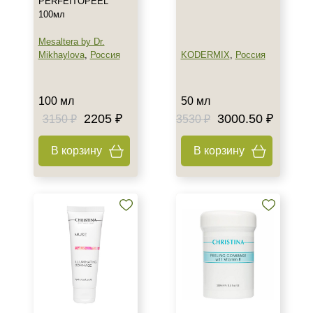
PERFEITOPEEL
Показать еще
100мл
Назначение против
Mesaltera by Dr.
Mikhaylova
,
Россия
KODERMIX
,
Россия
Акне
Возрастные изменения
Воспаление
100 мл
50 мл
Показать еще
2205 ₽
3000.50 ₽
3150 ₽
3530 ₽
Применение
В корзину
В корзину
После пилинга
Результат
Гладкость
Защита
Защита от УФ-лучей
Показать еще
Область применения