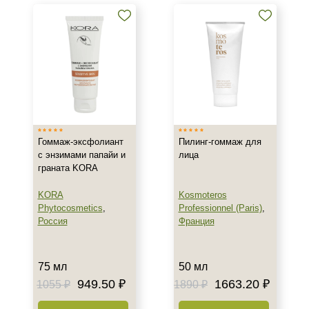
пилинги
Проф. химические пилинги
Уход до и после пилинга
Показать еще
Бренд
AERAZEN Laboratoires
ARDEMI
Гоммаж-эксфолиант
Пилинг-гоммаж для
AVAILPROF
с энзимами папайи и
лица
граната KORA
Показать еще
KORA
Kosmoteros
Страна
Phytocosmetics
,
Professionnel (Paris)
,
Россия
Франция
Израиль
Испания
Италия
75 мл
50 мл
Показать еще
949.50 ₽
1663.20 ₽
1055 ₽
1890 ₽
Тип товара