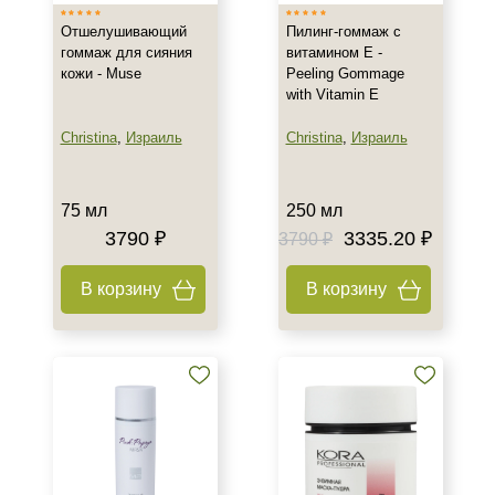
Отшелушивающий
Пилинг-гоммаж с
Веки
гоммаж для сияния
витамином Е -
Губы
кожи - Muse
Peeling Gommage
with Vitamin E
Декольте
Показать еще
Christina
,
Израиль
Christina
,
Израиль
Объём
75 мл
250 мл
туба 60 шт
3790 ₽
3335.20 ₽
3790 ₽
1 литр
1 шт
В корзину
В корзину
Показать еще
Ингредиенты
AHA-кислоты
Азелаиновая кислота
Алоэ
Показать еще