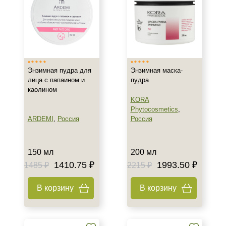
SPF 50
SPF 85
Энзимная пудра для
Энзимная маска-
лица с папаином и
пудра
каолином
KORA
Phytocosmetics
,
ARDEMI
,
Россия
Россия
150 мл
200 мл
1410.75 ₽
1993.50 ₽
1485 ₽
2215 ₽
В корзину
В корзину