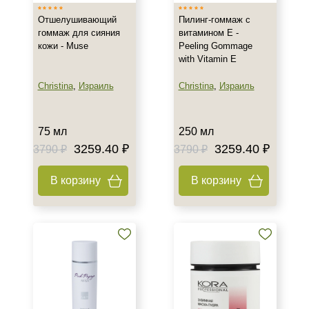
Отшелушивающий
Пилинг-гоммаж с
Веки
гоммаж для сияния
витамином Е -
Губы
кожи - Muse
Peeling Gommage
with Vitamin E
Декольте
Показать еще
Christina
,
Израиль
Christina
,
Израиль
Объём
75 мл
250 мл
туба 60 шт
3259.40 ₽
3259.40 ₽
3790 ₽
3790 ₽
1 литр
1 шт
В корзину
В корзину
Показать еще
Ингредиенты
AHA-кислоты
Азелаиновая кислота
Алоэ
Показать еще