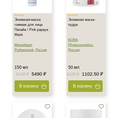
Время применения
Вечер
Энзимная-маска
Энзимная маска-
Ежедневный
гоммаж для лица
пудра
Лето
Папайа / Pink:papaya
Mask
KORA
Пол
Mesopharm
Phytocosmetics
,
Professional
,
Россия
Россия
Для женщин
Процедура
150 мл
50 мл
5490 ₽
1102.50 ₽
6100 ₽
1225 ₽
Биоревитализация
Демакияж
В корзину
В корзину
Мезотерапия
Показать еще
Уровень SPF защиты
SPF 30