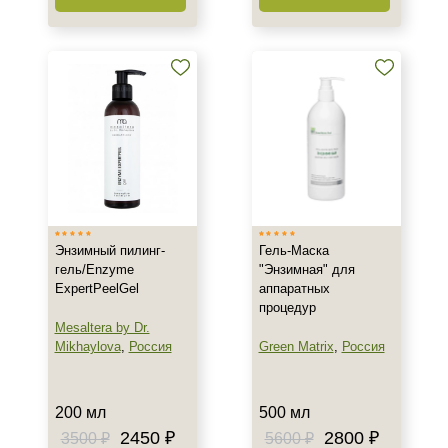
Энзимный пилинг-
Гель-Маска
гель/Enzyme
"Энзимная" для
ExpertPeelGel
аппаратных
процедур
Mesaltera by Dr.
Mikhaylova
,
Россия
Green Matrix
,
Россия
200 мл
500 мл
2450 ₽
2800 ₽
3500 ₽
5600 ₽