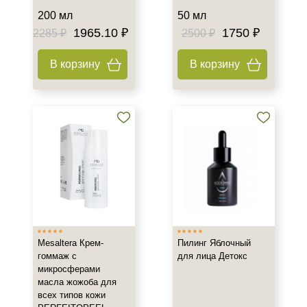
Тип кожи
200 мл
50 мл
1965.10 ₽
1750 ₽
2285 ₽
2500 ₽
Все типы кожи
Жирная
В корзину
В корзину
Зрелая
Показать еще
Возраст
Любой возраст
Любой возраст (от 18 лет)
После 20
Показать еще
Действие
Mesaltera Крем-
Пилинг Яблочный
гоммаж с
для лица Детокс
Восстановление
микросферами
Матирование
масла жожоба для
Обезжиривание
всех типов кожи