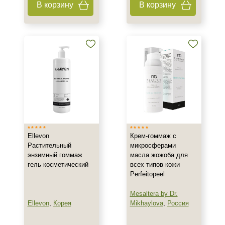
В корзину
В корзину
Антисептик
Бальзам
Бустер
Показать еще
Тип пилинга
Азелаиновый
Гликолевый
Джесснера
Ellevon
Крем-гоммаж с
Показать еще
Растительный
микросферами
энзимный гоммаж
масла жожоба для
Класс косметики
гель косметический
всех типов кожи
Perfeitopeel
Домашняя
Корейская
Mesaltera by Dr.
Лечебная
Ellevon
,
Корея
Mikhaylova
,
Россия
Показать еще