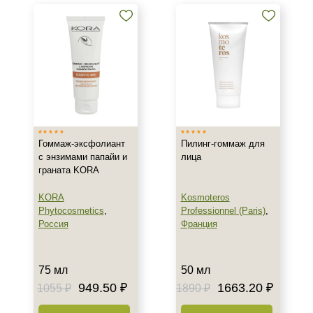
пилинги
Проф. химические пилинги
Уход до и после пилинга
Показать еще
Бренд
AERAZEN Laboratoires
ARDEMI
Гоммаж-эксфолиант
Пилинг-гоммаж для
AVAILPROF
с энзимами папайи и
лица
граната KORA
Показать еще
KORA
Kosmoteros
Страна
Phytocosmetics
,
Professionnel (Paris)
,
Россия
Франция
Израиль
Испания
Италия
75 мл
50 мл
Показать еще
949.50 ₽
1663.20 ₽
1055 ₽
1890 ₽
Тип товара