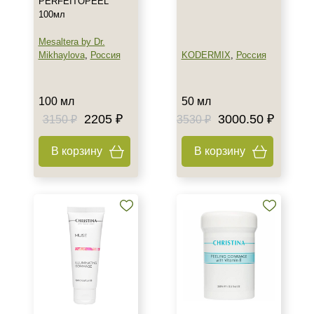
PERFEITOPEEL
Показать еще
100мл
Назначение против
Mesaltera by Dr.
Mikhaylova
,
Россия
KODERMIX
,
Россия
Акне
Возрастные изменения
Воспаление
100 мл
50 мл
Показать еще
2205 ₽
3000.50 ₽
3150 ₽
3530 ₽
Применение
В корзину
В корзину
После пилинга
Результат
Гладкость
Защита
Защита от УФ-лучей
Показать еще
Область применения