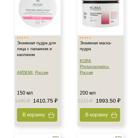
SPF 50
SPF 85
Энзимная пудра для
Энзимная маска-
лица с папаином и
пудра
каолином
KORA
Phytocosmetics
,
ARDEMI
,
Россия
Россия
150 мл
200 мл
1410.75 ₽
1993.50 ₽
1485 ₽
2215 ₽
В корзину
В корзину