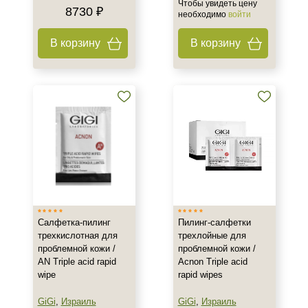
Чтобы увидеть цену
8730 ₽
необходимо
войти
В корзину
В корзину
Салфетка-пилинг
Пилинг-салфетки
трехкислотная для
трехлойные для
проблемной кожи /
проблемной кожи /
+7 (495) 640-58-89
AN Triple acid rapid
Acnon Triple acid
+7 (929) 933-09-89
wipe
rapid wipes
GiGi
,
Израиль
GiGi
,
Израиль