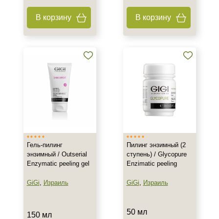
В корзину
В корзину
Гель-пилинг
Пилинг энзимный (2
энзимный / Outserial
ступень) / Glycopure
Enzymatic peeling gel
Enzimatic peeling
GiGi
,
Израиль
GiGi
,
Израиль
50 мл
150 мл