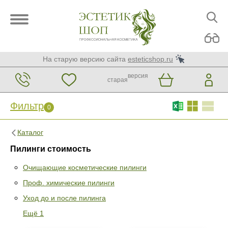
На старую версию сайта
esteticshop.ru
версия
старая
Фильтр
0
Каталог
Пилинги стоимость
Очищающие косметические пилинги
Проф. химические пилинги
Фильтр
0
Уход до и после пилинга
Раздел
Ещё 1
Очищающие косметические