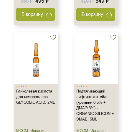
495 ₽
549 ₽
550 ₽
610 ₽
В корзину
В корзину
Гликолевая кислота
Подтягивающий
для мезороллера -
лифтинг коктейль
GLYCOLIC ACID, 2ML
(кремний 0,5% +
ДМАЭ 3%) -
ORGANIC SILICON +
DMAE, 5ML
MCCM
,
Испания
MCCM
,
Испания