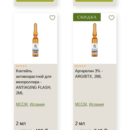
Мезотерапия
СКИДКА
Форма выпуска
Ампула
Флакон
Подборки
Рост волос и алопеция
Коктейль
Аргирелин 3% -
антивозрастной для
ARGIBTX, 2ML
мезороллера -
ANTIAGING FLASH,
2ML
MCCM
,
Испания
MCCM
,
Испания
2 мл
2 мл