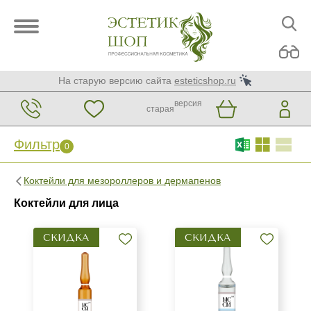
На старую версию сайта
esteticshop.ru
версия
старая
Фильтр
0
Фильтр
0
Коктейли для мезороллеров и дермапенов
Бренд
Коктейли для лица
AERAZEN Laboratoires
СКИДКА
СКИДКА
AGT Bio
ARDEMI
Показать еще
Страна