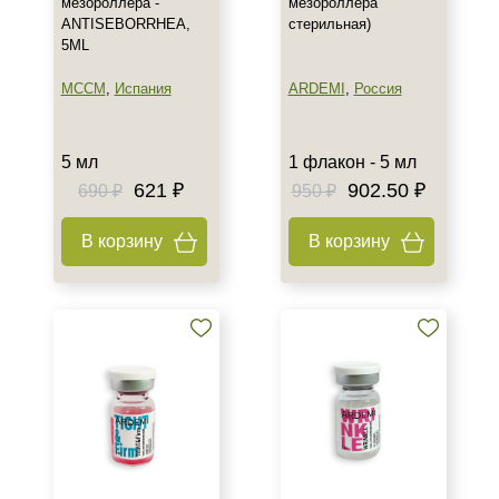
мезороллера -
мезороллера
ANTISEBORRHEA,
стерильная)
5ML
MCCM
,
Испания
ARDEMI
,
Россия
5 мл
1 флакон - 5 мл
621 ₽
902.50 ₽
690 ₽
950 ₽
В корзину
В корзину