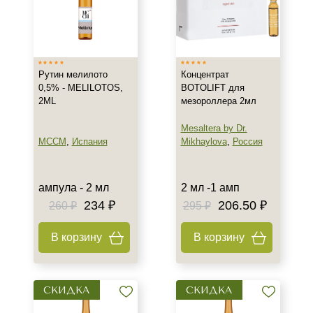
Все типы кожи
Жирная
Зрелая
Рутин мелилото
Концентрат
Показать еще
0,5% - MELILOTOS,
BOTOLIFT для
2ML
мезороллера 2мл
Возраст
Mesaltera by Dr.
Любой возраст
MCCM
,
Испания
Mikhaylova
,
Россия
Любой возраст (от 18 лет)
После 20
ампула - 2 мл
2 мл -1 амп
Показать еще
234 ₽
206.50 ₽
260 ₽
295 ₽
Действие
В корзину
В корзину
Восстановление
Матирование
Моделирование
СКИДКА
СКИДКА
Показать еще