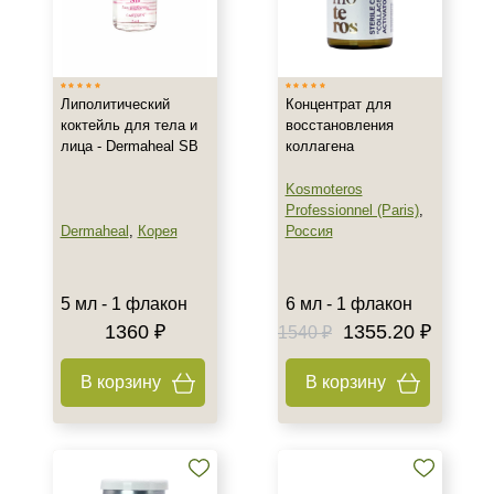
Липолитический
Концентрат для
Не показывать предложение о консультации
коктейль для тела и
восстановления
+7 (495) 640-58-89
лица - Dermaheal SB
коллагена
+7 (929) 933-09-89
Kosmoteros
Professionnel (Paris)
,
Dermaheal
,
Корея
Россия
5 мл - 1 флакон
6 мл - 1 флакон
1360 ₽
1355.20 ₽
1540 ₽
В корзину
В корзину