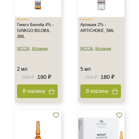
Венгрия
Израиль
Гинкго Билоба 4% -
Артишок 2% -
Испания
GINKGO BILOBA,
ARTICHOKE, 5ML
Показать еще
2ML
Тип товара
MCCM
,
Испания
MCCM
,
Испания
Биоревитализант
Биорепарант
2 мл
5 мл
Бустер
180 ₽
180 ₽
200 ₽
200 ₽
Показать еще
В корзину
В корзину
Класс косметики
Домашняя
Профессиональная
Универсальная
Тип кожи