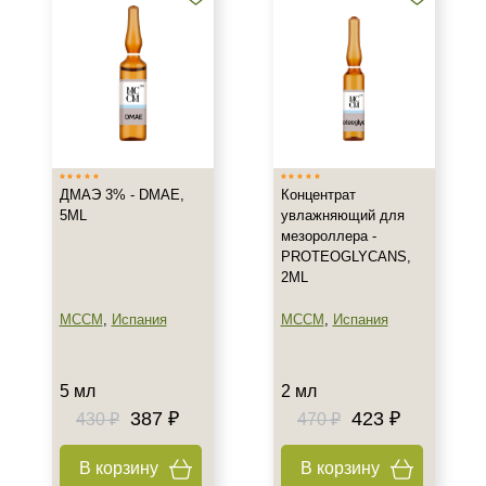
Показать еще
Объём
ампула
фл
флакон
Показать еще
ДМАЭ 3% - DMAE,
Концентрат
Ингредиенты
5ML
увлажняющий для
мезороллера -
L-карнитин
PROTEOGLYCANS,
2ML
PDRN
Аминокислоты
MCCM
,
Испания
MCCM
,
Испания
Показать еще
Время применения
5 мл
2 мл
387 ₽
423 ₽
430 ₽
470 ₽
Ежедневный
В корзину
В корзину
Процедура