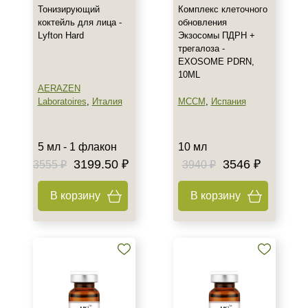
Тонизирующий
Комплекс клеточного
коктейль для лица -
обновления
Lyfton Hard
Экзосомы ПДРН +
трегалоза -
EXOSOME PDRN,
10ML
AERAZEN
Laboratoires
,
Италия
MCCM
,
Испания
5 мл - 1 флакон
10 мл
3199.50 ₽
3546 ₽
3555 ₽
3940 ₽
Не показывать предложение о консультации
В корзину
В корзину
+7 (495) 640-58-89
+7 (929) 933-09-89