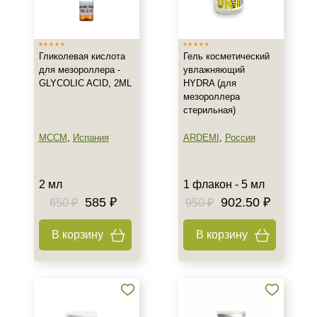
Израиль
Испания
Гликолевая кислота
Гель косметический
Италия
для мезороллера -
увлажняющий
Показать еще
GLYCOLIC ACID, 2ML
HYDRA (для
мезороллера
Тип товара
стерильная)
Биорепарант
MCCM
,
Испания
ARDEMI
,
Россия
Бустер
Гель
2 мл
1 флакон - 5 мл
Показать еще
585 ₽
902.50 ₽
650 ₽
950 ₽
Класс косметики
В корзину
В корзину
Профессиональная
Универсальная
Тип кожи