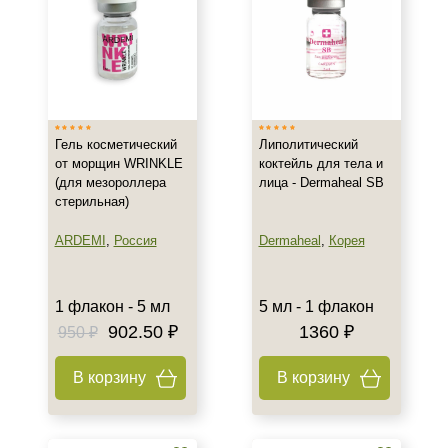
Все типы кожи
Жирная
Зрелая
Показать еще
Возраст
Гель косметический
Липолитический
от морщин WRINKLE
коктейль для тела и
Любой возраст (от 18 лет)
(для мезороллера
лица - Dermaheal SB
После 35
стерильная)
Действие
ARDEMI
,
Россия
Dermaheal
,
Корея
Восстановление
Моделирование
1 флакон - 5 мл
5 мл - 1 флакон
Обновление
902.50 ₽
1360 ₽
950 ₽
Показать еще
В корзину
В корзину
Назначение против
Акне