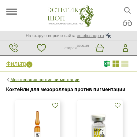
На старую версию сайта
esteticshop.ru
версия
старая
Фильтр
0
Фильтр
0
Мезотерапия против пигментации
Бренд
Коктейли для мезороллера против пигментации
AERAZEN Laboratoires
ARDEMI
Dermaheal
Показать еще
Страна