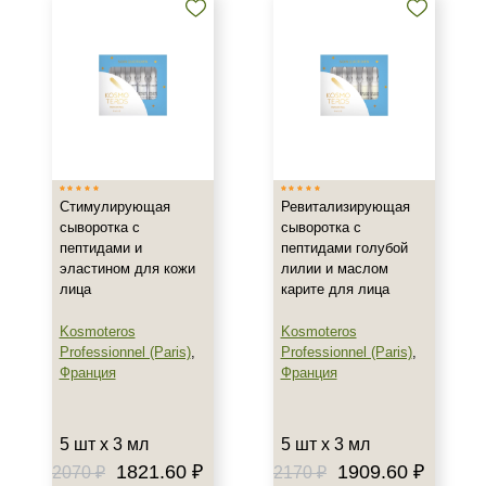
Возрастные изменения
Воспаление
Показать еще
Результат
Гладкость
Защита
Стимулирующая
Ревитализирующая
Лифтинг
сыворотка с
сыворотка с
Показать еще
пептидами и
пептидами голубой
эластином для кожи
лилии и маслом
Область применения
лица
карите для лица
Веки
Kosmoteros
Kosmoteros
Professionnel (Paris)
,
Professionnel (Paris)
,
Декольте
Франция
Франция
Кисти рук
Показать еще
5 шт х 3 мл
5 шт х 3 мл
Объём
1821.60 ₽
1909.60 ₽
2070 ₽
2170 ₽