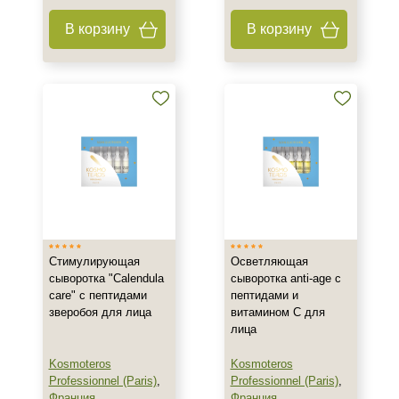
фл
В корзину
В корзину
флакон
1 флакон
Показать еще
Ингредиенты
PDRN
Аминокислоты
Аргирелин
Показать еще
Время применения
Стимулирующая
Осветляющая
сыворотка "Calendula
сыворотка anti-age с
Ежедневный
care" с пептидами
пептидами и
зверобоя для лица
витамином С для
лица
Форма выпуска
Kosmoteros
Kosmoteros
Ампула
Professionnel (Paris)
,
Professionnel (Paris)
,
Флакон
Франция
Франция