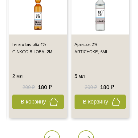
info@esteticshop.ru или по телефону.
Гинкго Билоба 4% -
Артишок 2% -
GINKGO BILOBA, 2ML
ARTICHOKE, 5ML
2 мл
5 мл
180 ₽
180 ₽
200 ₽
200 ₽
В корзину
В корзину