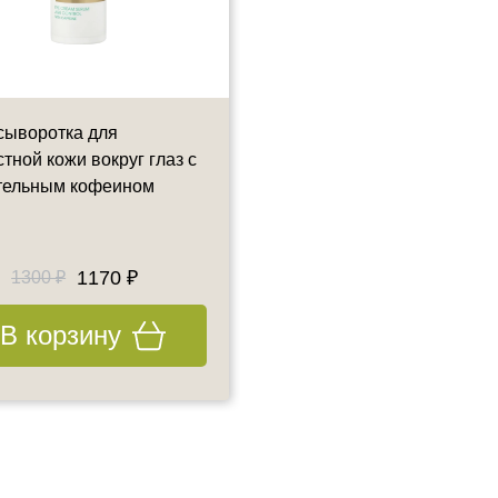
сыворотка для
Крем - плампер для
тной кожи вокруг глаз с
увеличения объема губ
тельным кофеином
BTpeeL, 30 мл
30 мл
1170 ₽
2408 ₽
1300 ₽
2800 ₽
В корзину
В корзину