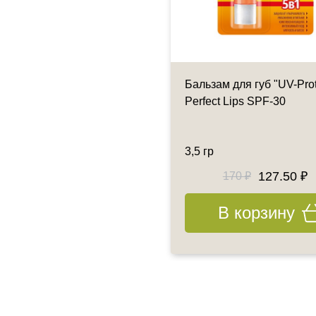
станавливающий бальзам
Бальзам для губ "UV-Prot
губ
Perfect Lips SPF-30
мл
3,5 гр
3306.70 ₽
127.50 ₽
3845 ₽
170 ₽
В корзину
В корзину