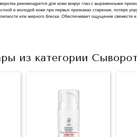
воротка рекомендуется для кожи вокруг глаз с выраженными призн
тной и молодой кожи при первых признаках старения, потере упруг
я липкости или жирного блеска. Обеспечивает ощущение свежести 
Не показывать предложение о консультации
ры из категории Сыворотк
+7 (495) 640-58-89
+7 (929) 933-09-89