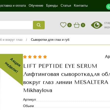
оставка и оплата
Обучение
Бренды
Статьи
Контакты
ста
0
0
вер
б и вокруг глаз
Сыворотки для глаз и губ
Ар
Акция
недели!
LIFT PEPTIDE EYE SERUM
Лифтинговая сывороткадля об
вокруг глаз линии MESALTERA 
Mikhaylova
Артикул
Обьем