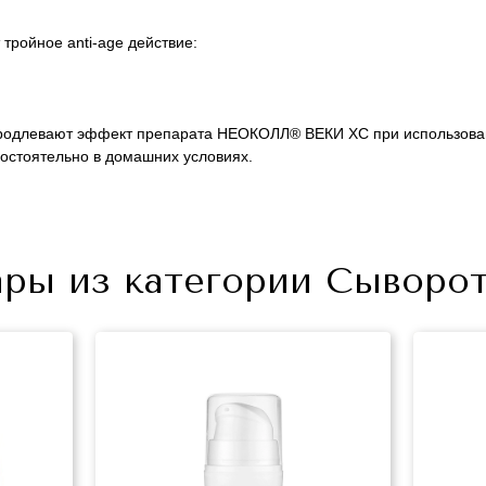
ройное anti-age действие:
родлевают эффект препарата НЕОКОЛЛ® ВЕКИ ХС при использовани
мостоятельно в домашних условиях.
+7 (495) 640-58-89
ры из категории Сыворотк
+7 (929) 933-09-89