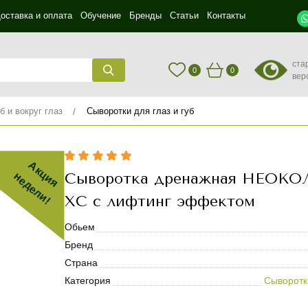
оставка и оплата
Обучение
Бренды
Статьи
Контакты
ста
0
0
вер
б и вокруг глаз
Сыворотки для глаз и губ
Акция
Сыворотка дренажная НЕОКО
недели!
XC с лифтинг эффектом
Обьем
Бренд
Страна
Категория
Сыворотки