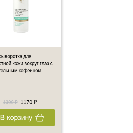
сыворотка для
Крем - плампер для
тной кожи вокруг глаз с
увеличения объема губ
тельным кофеином
BTpeeL, 30 мл
30 мл
1170 ₽
2408 ₽
1300 ₽
2800 ₽
В корзину
В корзину