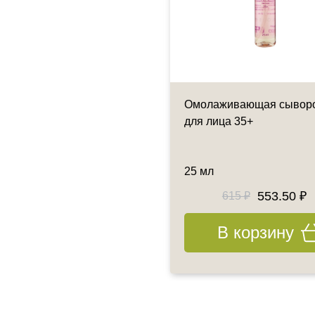
оротка увлажняющая с
Омолаживающая сывор
амином С и гиалуроновой
для лица 35+
отой, 30 мл
мл
25 мл
1085 ₽
553.50 ₽
615 ₽
В корзину
В корзину