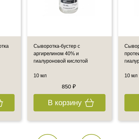
отка
Сыворотка-бустер с
Сывор
аргирелином 40% и
проте
гиалуроновой кислотой
гиалу
10 мл
10 мл
850 ₽
В корзину