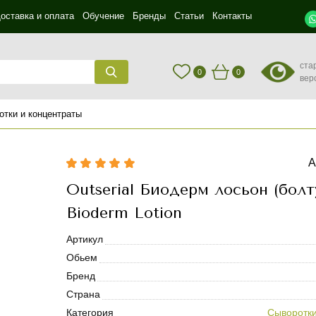
оставка и оплата
Обучение
Бренды
Статьи
Контакты
ста
0
0
вер
отки и концентраты
А
Outserial Биодерм лосьон (болт
Bioderm Lotion
Артикул
Обьем
Бренд
Страна
Категория
Сыворотки