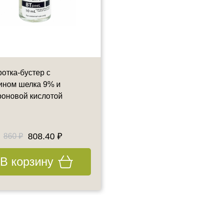
отка-бустер с
Сыворотка-бустер
ином шелка 9% и
увлажняющая с пантеноло
роновой кислотой
бетаином
10 мл
808.40 ₽
890 ₽
860 ₽
В корзину
В корзину