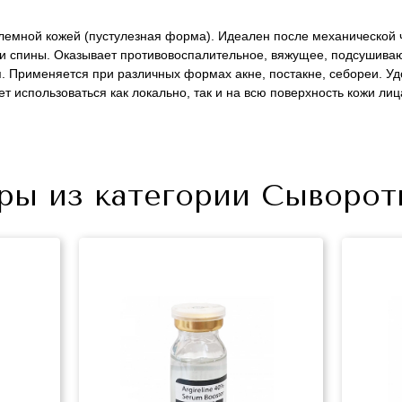
лемной кожей (пустулезная форма). Идеален после механической ч
ди и спины. Оказывает противовоспалительное, вяжущее, подсушив
Применяется при различных формах акне, постакне, себореи. Удо
т использоваться как локально, так и на всю поверхность кожи лиц
+7 (495) 640-58-89
ры из категории Сыворот
+7 (929) 933-09-89