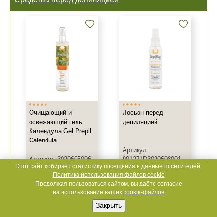
Очищающий и
Лосьон перед
освежающий гель
депиляцией
Календула Gel Prepil
Calendula
Артикул:
Артикул: 3020605006
901271D3020608001
Этот сайт собирает статистику посещения и данные посетителей.
Depilflax
,
Испания
Depilflax
,
Испания
Политика использования файлов cookie
Продолжая пользоваться сайтом, вы даёте согласие
на использование ваших
cookie-файлов
200 мл
125 мл
Закрыть
715 ₽
930 ₽