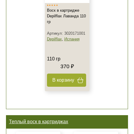
Воск в картридже
Depilflax Лаванда 110
гр
Артикул: 3020171001
Depilflax
,
Испания
110 гр
370 ₽
В корзину
Теплый воск в картриджах