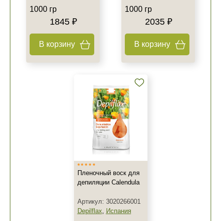
1000 гр
1000 гр
1845 ₽
2035 ₽
В корзину
В корзину
Пленочный воск для
депиляции Calendula
Артикул: 3020266001
Depilflax
,
Испания