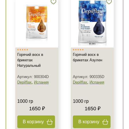
Горячий воск в
Горячий воск в
брикетах
брикетах Азулен
Натуральный
Артикул: 900304D
Артикул: 900335D
Depilflax
,
Испания
Depilflax
,
Испания
1000 гр
1000 гр
1650 ₽
1650 ₽
Не показывать предложение о консультации
+7 (495) 640-58-89
В корзину
В корзину
+7 (929) 933-09-89