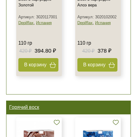
Золотой
Алоэ вера
Артикул: 3020117001
Артикул: 3020102002
Depilflax
,
Испания
Depilflax
,
Испания
110 гр
110 гр
394.80 ₽
378 ₽
420 ₽
420 ₽
В корзину
В корзину
Горячий воск