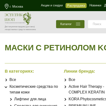
Акции и скидки
Новинки
Д
Распродажа
г. Москва
Каталог
Дистанционная продажа
(доставка)
лекарственных средств невозможна
МАСКИ С РЕТИНОЛОМ K
В категориях:
Линии бренда:
Все
Все
Косметические средства по
Active Hair Therapy -
типам кожи
COMPLEX KERATIN
Лифтинг для лица
KORA Phytocosmetic
Средства для очищения
PREMIUM LINE