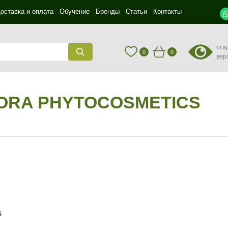
оставка и оплата
Обучение
Бренды
Статьи
Контакты
ста
0
0
вер
ORA PHYTOCOSMETICS
s