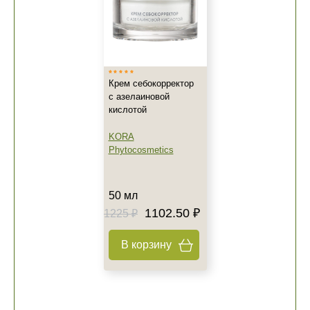
Крем себокорректор
с азелаиновой
+7 (495) 640-58-89
кислотой
+7 (929) 933-09-89
KORA
Phytocosmetics
50 мл
1102.50 ₽
1225 ₽
В корзину