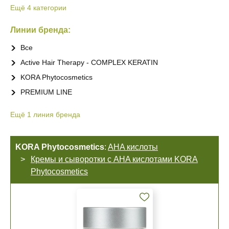
Ещё
4
категории
Линии бренда:
Все
Active Hair Therapy - COMPLEX KERATIN
KORA Phytocosmetics
PREMIUM LINE
Ещё
1
линия бренда
KORA Phytocosmetics
:
AHA кислоты
Кремы и сыворотки с AHA кислотами KORA
Phytocosmetics