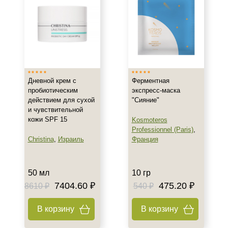
Дневной крем с
Ферментная
пробиотическим
экспресс-маска
действием для сухой
"Сияние"
и чувствительной
кожи SPF 15
Kosmoteros
Professionnel (Paris)
,
Christina
,
Израиль
Франция
50 мл
10 гр
7404.60 ₽
475.20 ₽
8610 ₽
540 ₽
В корзину
В корзину