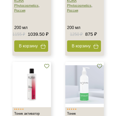
KORA
KORA
Воспаление
Phytocosmetics
,
Phytocosmetics
,
Гиперкератоз
Россия
Россия
Показать еще
Результат
200 мл
200 мл
1039.50 ₽
875 ₽
1155 ₽
1250 ₽
Гладкость
Защита
В корзину
В корзину
Лифтинг
Показать еще
Область применения
Веки
Губы
Декольте
Показать еще
Объём
Тоник активатор
Тоник