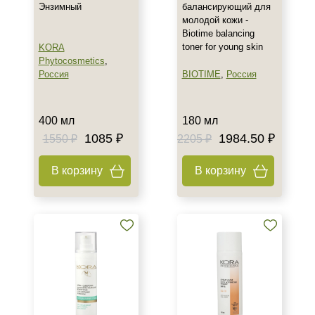
10 гр
Энзимный
балансирующий для
30 мл
молодой кожи -
Biotime balancing
50 мл
toner for young skin
KORA
Показать еще
Phytocosmetics
,
Россия
BIOTIME
,
Россия
Ингредиенты
Алоэ
400 мл
180 мл
Аминокислоты
1085 ₽
1984.50 ₽
1550 ₽
2205 ₽
Витамин C
Показать еще
В корзину
В корзину
Время применения
Вечер
Ежедневный
Утро
Пол