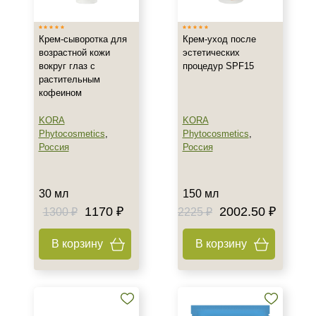
Для женщин
Процедура
Крем-сыворотка для
Крем-уход после
возрастной кожи
эстетических
Пилинг
вокруг глаз с
процедур SPF15
растительным
кофеином
KORA
KORA
Phytocosmetics
,
Phytocosmetics
,
Россия
Россия
30 мл
150 мл
1170 ₽
2002.50 ₽
1300 ₽
2225 ₽
В корзину
В корзину