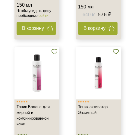
Зрелая
150 мл
150 мл
Показать еще
Чтобы увидеть цену
576 ₽
640 ₽
необходимо
войти
Возраст
В корзину
В корзину
Любой возраст (от 18 лет)
После 20
После 25
Показать еще
Действие
Восстановление
Матирование
Обезжиривание
Показать еще
Тоник Баланс для
Тоник-активатор
жирной и
Энзимный
Назначение против
комбинированной
кожи
Акне