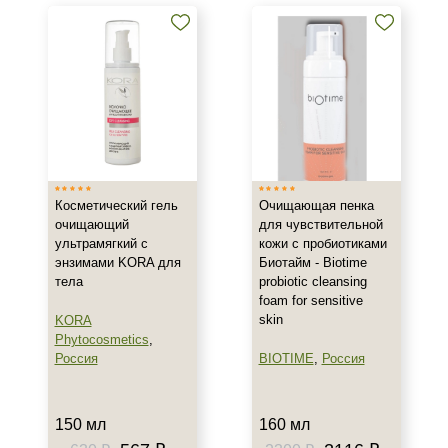
Тоники и тонеры с энзимами
Кремы и сыворотки с энзимами
Показать еще
Бренд
ARDEMI
BIOTIME
Косметический гель
Очищающая пенка
Christina
очищающий
для чувствительной
Показать еще
ультрамягкий с
кожи с пробиотиками
энзимами KORA для
Биотайм - Biotime
Страна
тела
probiotic cleansing
foam for sensitive
Израиль
skin
KORA
Корея
Phytocosmetics
,
Россия
BIOTIME
,
Россия
Россия
Показать еще
150 мл
160 мл
Тип товара