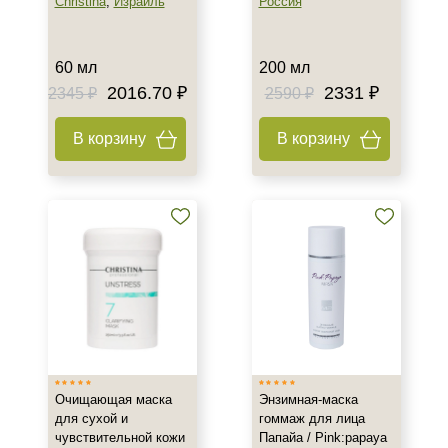
Christina
,
Израиль
Россия
60 мл
200 мл
2016.70 ₽
2331 ₽
2345 ₽
2590 ₽
В корзину
В корзину
Очищающая маска
Энзимная-маска
для сухой и
гоммаж для лица
чувствительной кожи
Папайа / Pink:papaya