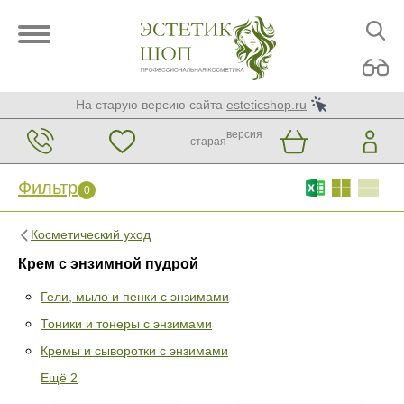
На старую версию сайта
esteticshop.ru
версия
старая
Фильтр
0
Косметический уход
Крем с энзимной пудрой
Гели, мыло и пенки с энзимами
Тоники и тонеры с энзимами
Фильтр
0
Кремы и сыворотки с энзимами
Раздел
Ещё 2
Гели, мыло и пенки с энзимами