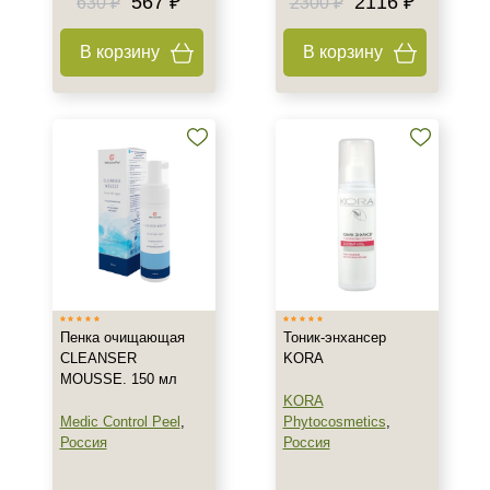
567 ₽
2116 ₽
630 ₽
2300 ₽
Активатор
Гель
В корзину
В корзину
Гоммаж
Показать еще
Тип пилинга
Энзимный
Класс косметики
Домашняя
Профессиональная
Пенка очищающая
Тоник-энхансер
Универсальная
CLEANSER
KORA
MOUSSE. 150 мл
Тип кожи
KORA
Medic Control Peel
,
Phytocosmetics
,
Все типы кожи
Россия
Россия
Жирная