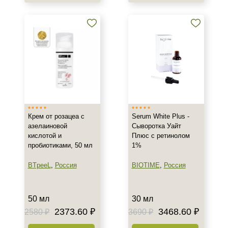
Воспаление
Показать еще
Применение
Под макияж
После пилинга
Результат
Крем от розацеа с
Serum White Plus -
Лифтинг
азелаиновой
Сыворотка Уайт
Обновление клеток
кислотой и
Плюс с ретинолом
пробиотиками, 50 мл
1%
Ровный тон
Показать еще
BTpeeL
,
Россия
BIOTIME
,
Россия
Область применения
50 мл
30 мл
Декольте
2373.60 ₽
3468.60 ₽
2580 ₽
3690 ₽
Лицо
Тело