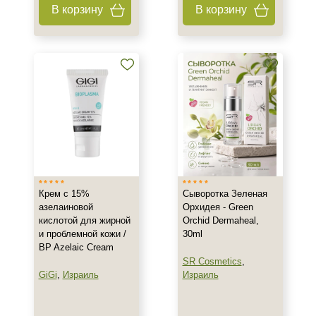
В корзину
В корзину
Показать еще
Объём
15 мл
30 мл
50 мл
Ингредиенты
Азелаиновая кислота
Алоэ
Крем с 15%
Сыворотка Зеленая
азелаиновой
Орхидея - Green
Витамин E
кислотой для жирной
Orchid Dermaheal,
Показать еще
и проблемной кожи /
30ml
BP Azelaic Cream
Время применения
SR Cosmetics
,
GiGi
,
Израиль
Израиль
Вечер
Ежедневный