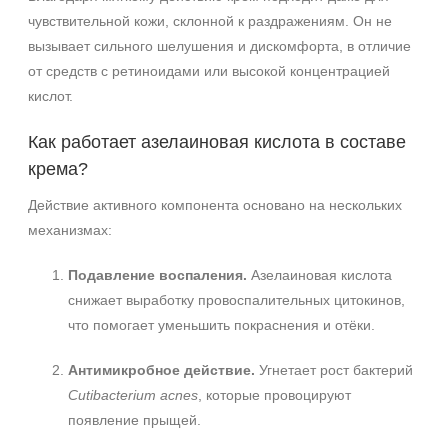
чувствительной кожи, склонной к раздражениям. Он не
вызывает сильного шелушения и дискомфорта, в отличие
от средств с ретиноидами или высокой концентрацией
Не показывать предложение о консультации
кислот.
+7 (495) 640-58-89
+7 (929) 933-09-89
Как работает азелаиновая кислота в составе
крема?
Действие активного компонента основано на нескольких
механизмах:
Подавление воспаления.
Азелаиновая кислота
снижает выработку провоспалительных цитокинов,
что помогает уменьшить покраснения и отёки.
Антимикробное действие.
Угнетает рост бактерий
Cutibacterium acnes
, которые провоцируют
появление прыщей.