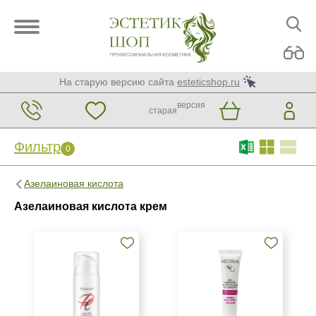
На старую версию сайта
esteticshop.ru
версия
старая
Фильтр
0
Фильтр
0
Азелаиновая кислота
Бренд
Азелаиновая кислота крем
BIOTIME
BTpeeL
Christina
Показать еще
Страна