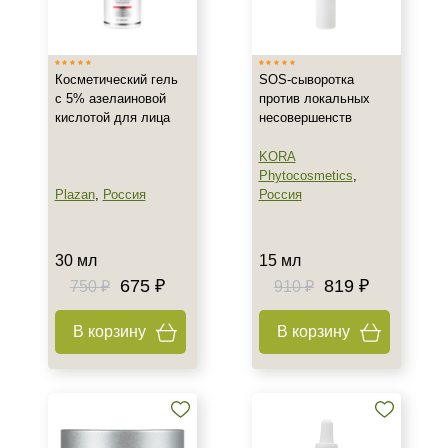
Израиль
Россия
Косметический гель
SOS-сыворотка
с 5% азелаиновой
против локальных
Тип товара
кислотой для лица
несовершенств
Гель
KORA
Крем
Phytocosmetics
,
Сыворотка
Plazan
,
Россия
Россия
Показать еще
Класс косметики
30 мл
15 мл
675 ₽
819 ₽
750 ₽
910 ₽
Домашняя
Профессиональная
В корзину
В корзину
Тип кожи
Все типы кожи
Жирная