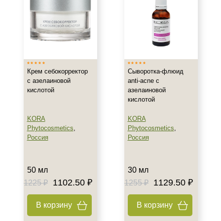
Зрелая
Показать еще
Возраст
Любой возраст (от 18 лет)
Крем себокорректор
Сыворотка-флюид
После 20
с азелаиновой
anti-acne с
После 25
кислотой
азелаиновой
кислотой
Действие
KORA
KORA
Восстановление
Phytocosmetics
,
Phytocosmetics
,
Россия
Россия
Матирование
Обновление
Показать еще
50 мл
30 мл
1102.50 ₽
1129.50 ₽
1225 ₽
1255 ₽
Назначение против
В корзину
В корзину
Акне
Возрастные изменения