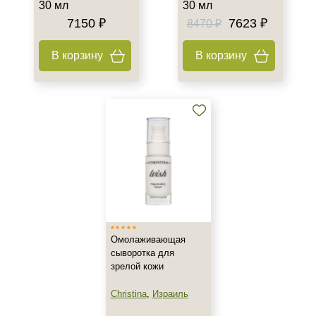
Утро
30 мл
30 мл
7150 ₽
7623 ₽
8470 ₽
В корзину
В корзину
Омолаживающая
сыворотка для
зрелой кожи
Christina
,
Израиль