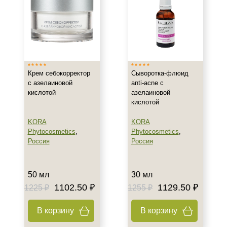
Зрелая
Показать еще
Возраст
Любой возраст (от 18 лет)
Крем себокорректор
Сыворотка-флюид
После 20
с азелаиновой
anti-acne с
После 25
кислотой
азелаиновой
кислотой
Действие
KORA
KORA
Восстановление
Phytocosmetics
,
Phytocosmetics
,
Россия
Россия
Матирование
Обновление
Показать еще
50 мл
30 мл
1102.50 ₽
1129.50 ₽
1225 ₽
1255 ₽
Назначение против
В корзину
В корзину
Акне
Возрастные изменения