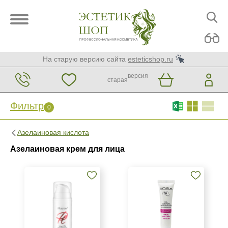
На старую версию сайта
esteticshop.ru
версия
старая
Фильтр
0
Фильтр
0
Азелаиновая кислота
Бренд
Азелаиновая крем для лица
BIOTIME
BTpeeL
Christina
Показать еще
Страна