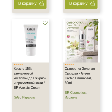
В корзину
В корзину
Показать еще
Объём
15 мл
30 мл
50 мл
Ингредиенты
Азелаиновая кислота
Алоэ
Крем с 15%
Сыворотка Зеленая
азелаиновой
Орхидея - Green
Витамин E
кислотой для жирной
Orchid Dermaheal,
Показать еще
и проблемной кожи /
30ml
BP Azelaic Cream
Время применения
SR Cosmetics
,
GiGi
,
Израиль
Израиль
Вечер
Ежедневный