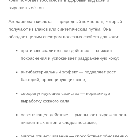
крем помогает восстановить здоровый вид кожи и
выровнять её тон.
Азелаиновая кислота — природный компонент, который
получают из злаков или синтетическим путём. Она
обладает целым спектром полезных свойств для кожи:
противовоспалительное действие — снижает
покраснения и успокаивает раздражённую кожу;
антибактериальный эффект — подавляет рост
бактерий, провоцирующих акне;
себорегулирующее свойство — нормализует
выработку кожного сала;
осветляющее действие — уменьшает выраженность
пигментных пятен и следов постакне;
мягкое отшелушивание — способствует обновлению