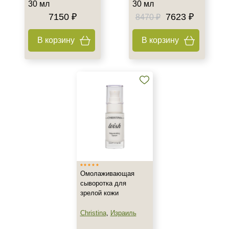
Утро
30 мл
30 мл
7150 ₽
7623 ₽
8470 ₽
В корзину
В корзину
Омолаживающая
сыворотка для
зрелой кожи
Christina
,
Израиль