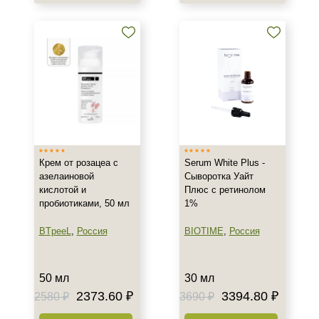
Воспаление
Показать еще
Применение
Под макияж
После пилинга
Результат
Крем от розацеа с
Serum White Plus -
Лифтинг
азелаиновой
Сыворотка Уайт
Обновление клеток
кислотой и
Плюс с ретинолом
пробиотиками, 50 мл
1%
Ровный тон
Показать еще
BTpeeL
,
Россия
BIOTIME
,
Россия
Область применения
50 мл
30 мл
Декольте
2373.60 ₽
3394.80 ₽
2580 ₽
3690 ₽
Лицо
Тело