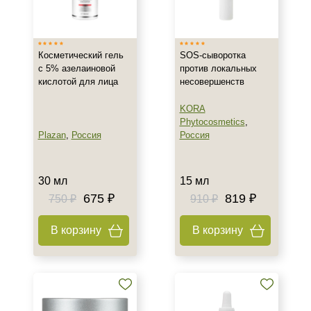
Израиль
Россия
Косметический гель
SOS-сыворотка
с 5% азелаиновой
против локальных
Тип товара
кислотой для лица
несовершенств
Гель
KORA
Крем
Phytocosmetics
,
Сыворотка
Plazan
,
Россия
Россия
Показать еще
Класс косметики
30 мл
15 мл
675 ₽
819 ₽
750 ₽
910 ₽
Домашняя
Профессиональная
В корзину
В корзину
Тип кожи
Все типы кожи
Жирная