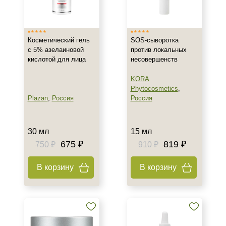
Израиль
Россия
Косметический гель
SOS-сыворотка
с 5% азелаиновой
против локальных
Тип товара
кислотой для лица
несовершенств
Гель
KORA
Крем
Phytocosmetics
,
Сыворотка
Plazan
,
Россия
Россия
Показать еще
Класс косметики
30 мл
15 мл
675 ₽
819 ₽
750 ₽
910 ₽
Домашняя
Профессиональная
В корзину
В корзину
Тип кожи
Все типы кожи
Жирная