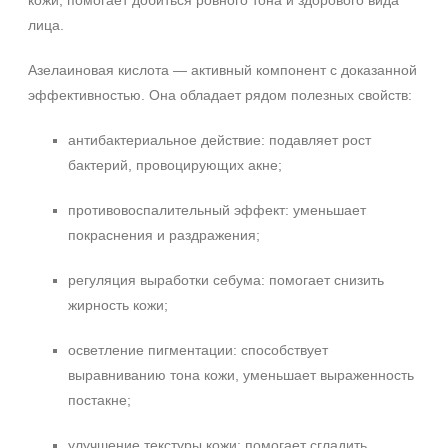
кожи, помогает добиться ровного тона и здорового вида
лица.
Азелаиновая кислота — активный компонент с доказанной
эффективностью. Она обладает рядом полезных свойств:
антибактериальное действие: подавляет рост
бактерий, провоцирующих акне;
противовоспалительный эффект: уменьшает
покраснения и раздражения;
регуляция выработки себума: помогает снизить
жирность кожи;
осветление пигментации: способствует
выравниванию тона кожи, уменьшает выраженность
постакне;
улучшение текстуры кожи: помогает сгладить