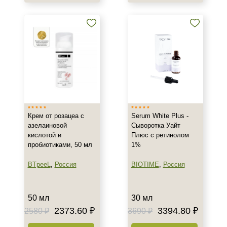
Воспаление
Показать еще
Применение
Под макияж
После пилинга
Результат
Крем от розацеа с
Serum White Plus -
Лифтинг
азелаиновой
Сыворотка Уайт
Обновление клеток
кислотой и
Плюс с ретинолом
пробиотиками, 50 мл
1%
Ровный тон
Показать еще
BTpeeL
,
Россия
BIOTIME
,
Россия
Область применения
50 мл
30 мл
Декольте
2373.60 ₽
3394.80 ₽
2580 ₽
3690 ₽
Лицо
Тело