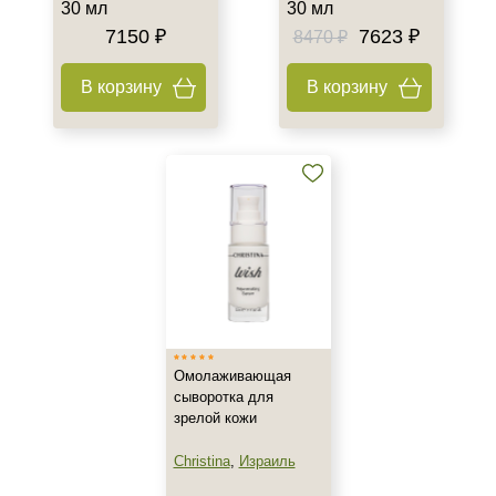
Утро
30 мл
30 мл
7150 ₽
7623 ₽
8470 ₽
В корзину
В корзину
Омолаживающая
сыворотка для
зрелой кожи
Christina
,
Израиль