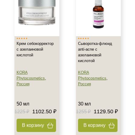
Зрелая
Показать еще
Возраст
Любой возраст (от 18 лет)
Крем себокорректор
Сыворотка-флюид
После 20
с азелаиновой
anti-acne с
После 25
кислотой
азелаиновой
кислотой
Действие
KORA
KORA
Восстановление
Phytocosmetics
,
Phytocosmetics
,
Россия
Россия
Матирование
Обновление
Показать еще
50 мл
30 мл
1102.50 ₽
1129.50 ₽
1225 ₽
1255 ₽
Назначение против
В корзину
В корзину
Акне
Возрастные изменения