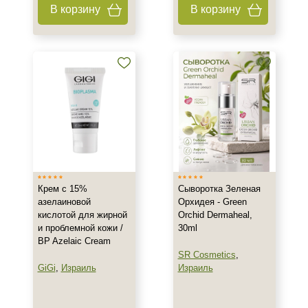
В корзину
В корзину
Показать еще
Объём
15 мл
30 мл
50 мл
Ингредиенты
Азелаиновая кислота
Алоэ
Крем с 15%
Сыворотка Зеленая
азелаиновой
Орхидея - Green
Витамин E
кислотой для жирной
Orchid Dermaheal,
Показать еще
и проблемной кожи /
30ml
BP Azelaic Cream
Время применения
SR Cosmetics
,
GiGi
,
Израиль
Израиль
Вечер
Ежедневный