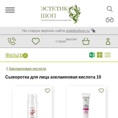
На старую версию сайта
esteticshop.ru
версия
старая
Фильтр
0
Фильтр
0
Азелаиновая кислота
Бренд
Сыворотка для лица азелаиновая кислота 10
BIOTIME
BTpeeL
Christina
Показать еще
Страна