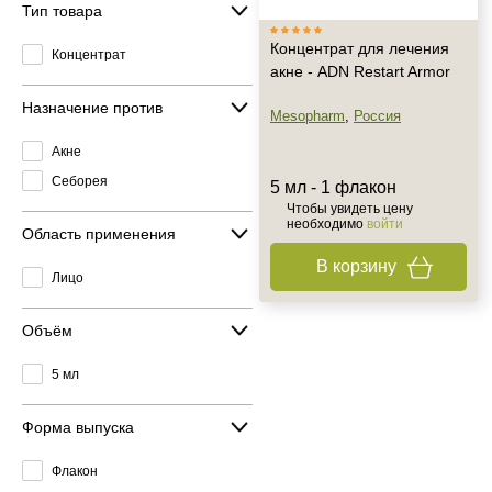
Тип товара
Концентрат для лечения
Концентрат
акне - ADN Restart Armor
Назначение против
Mesopharm
,
Россия
Акне
Себорея
5 мл - 1 флакон
Чтобы увидеть цену
необходимо
войти
Область применения
В корзину
Лицо
Объём
5 мл
Форма выпуска
Флакон