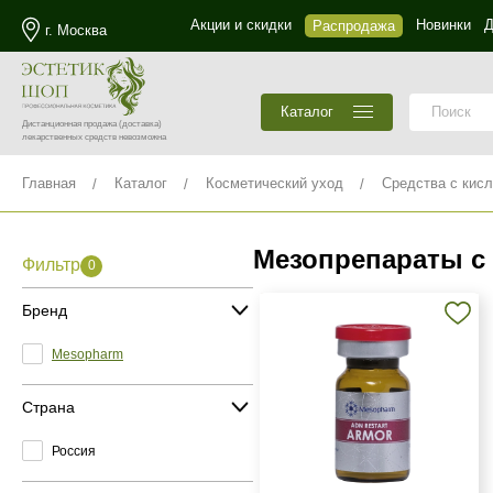
Акции и скидки
Новинки
Д
Распродажа
г. Москва
Каталог
Дистанционная продажа
(доставка)
лекарственных средств невозможна
Главная
Каталог
Косметический уход
Средства с кис
Мезопрепараты с
Фильтр
0
Бренд
Mesopharm
Страна
Россия