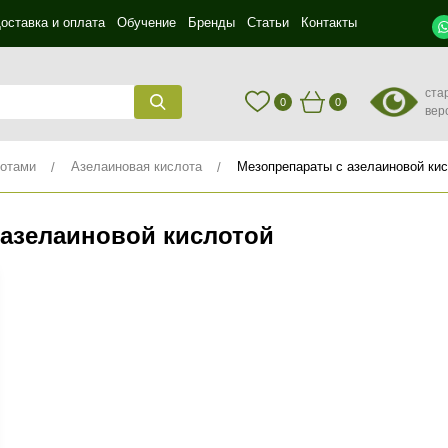
оставка и оплата
Обучение
Бренды
Статьи
Контакты
ста
0
0
вер
лотами
Азелаиновая кислота
Мезопрепараты с азелаиновой ки
 азелаиновой кислотой