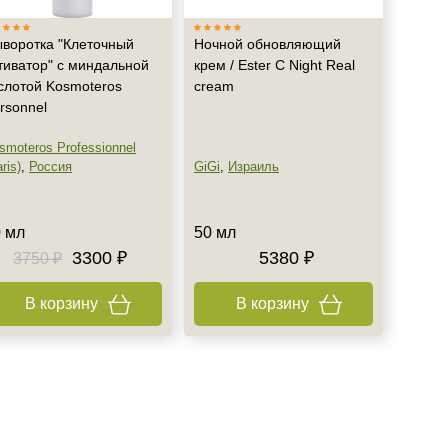
воротка "Клеточный
Ночной обновляющий
тиватор" с миндальной
крем / Ester C Night Real
слотой Kosmoteros
cream
rsonnel
smoteros Professionnel
ris)
,
Россия
GiGi
,
Израиль
 мл
50 мл
3300 ₽
5380 ₽
3750 ₽
В корзину
В корзину