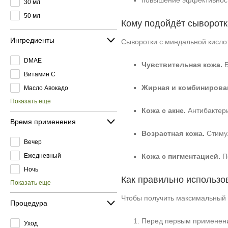
повышение эффективности
30 мл
50 мл
Кому подойдёт сыворотк
Ингредиенты
Сыворотки с миндальной кислот
DMAE
Чувствительная кожа.
Б
Витамин C
Жирная и комбинирован
Масло Авокадо
Показать еще
Кожа с акне.
Антибактери
Время применения
Возрастная кожа.
Стимул
Вечер
Ежедневный
Кожа с пигментацией.
По
Ночь
Как правильно использо
Показать еще
Чтобы получить максимальный 
Процедура
Перед первым применение
Уход