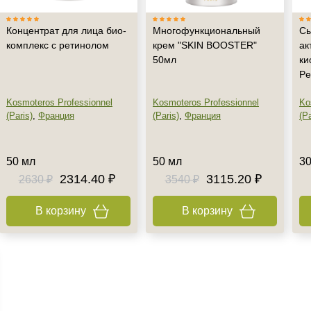
Концентрат для лица био-
Многофункциональный
Сы
комплекс с ретинолом
крем "SKIN BOOSTER"
ак
50мл
ки
Pe
Kosmoteros Professionnel
Kosmoteros Professionnel
Ko
(Paris)
,
Франция
(Paris)
,
Франция
(Pa
50 мл
50 мл
30
2314.40 ₽
3115.20 ₽
2630 ₽
3540 ₽
В корзину
В корзину