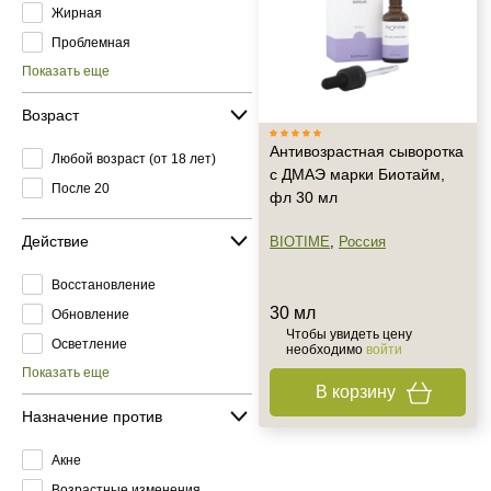
Жирная
Проблемная
Показать еще
Возраст
Антивозрастная сыворотка
Любой возраст (от 18 лет)
с ДМАЭ марки Биотайм,
После 20
фл 30 мл
Действие
BIOTIME
,
Россия
Восстановление
30 мл
Обновление
Чтобы увидеть цену
Осветление
необходимо
войти
Показать еще
В корзину
Назначение против
Акне
Возрастные изменения