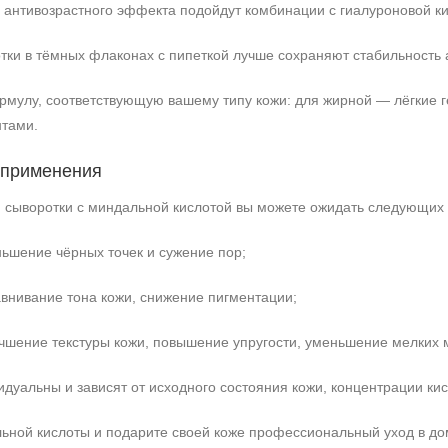
я антивозрастного эффекта подойдут комбинации с гиалуроновой к
ки в тёмных флаконах с пипеткой лучше сохраняют стабильность 
мулу, соответствующую вашему типу кожи: для жирной — лёгкие г
тами.
 применения
 сыворотки с миндальной кислотой вы можете ожидать следующих 
ьшение чёрных точек и сужение пор;
внивание тона кожи, снижение пигментации;
чшение текстуры кожи, повышение упругости, уменьшение мелких
идуальны и зависят от исходного состояния кожи, концентрации ки
льной кислоты и подарите своей коже профессиональный уход в до