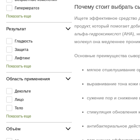
Почему стоит выбрать с
Гиперкератоз
Показать еще
Ищете эффективное средство д
продукт, который помогает доби
Результат
альфа‑гидроксикислот (AHA), н
Гладкость
молекул она медленнее проника
Защита
Основные преимущества сыворо
Лифтинг
Показать еще
мягкое отшелушивание ор
Область применения
выравнивание тона кожи
Декольте
сужение пор и снижение 
Лицо
Тело
стимуляция обновления к
Показать еще
антибактериальное дейст
Объём