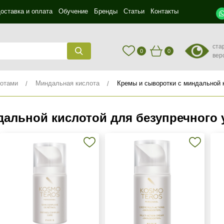
оставка и оплата
Обучение
Бренды
Статьи
Контакты
ста
0
0
вер
лотами
Миндальная кислота
Кремы и сыворотки с миндальной 
альной кислотой для безупречного у