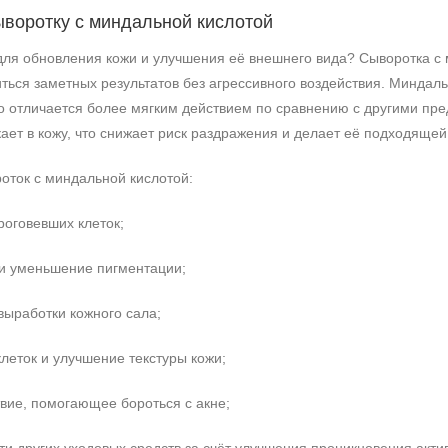
ыворотку с миндальной кислотой
ля обновления кожи и улучшения её внешнего вида? Сыворотка с
ться заметных результатов без агрессивного воздействия. Миндальн
о отличается более мягким действием по сравнению с другими пре
ет в кожу, что снижает риск раздражения и делает её подходящей
ток с миндальной кислотой:
оговевших клеток;
 и уменьшение пигментации;
выработки кожного сала;
леток и улучшение текстуры кожи;
вие, помогающее бороться с акне;
Не показывать предложение о консультации