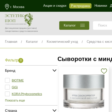
Акции и скидки
Новинки
Д
Распродажа
г. Москва
Каталог
Дистанционная продажа
(доставка)
лекарственных средств невозможна
Главная
Каталог
Косметический уход
Средства с кис
Сыворотки с минд
Фильтр
0
Бренд
BIOTIME
GiGi
KORA Phytocosmetics
Показать еще
Страна