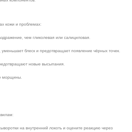
вных компонентов.
ах кожи и проблемах:
здражение, чем гликолевая или салициловая.
, уменьшает блеск и предотвращает появление чёрных точек.
предотвращают новые высыпания.
ие морщины.
авилам:
ыворотки на внутренний локоть и оцените реакцию через