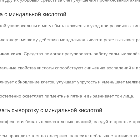
 других уходовых средств за счёт улучшения проникновения акти
+7 (495) 640-58-89
+7 (929) 933-09-89
а с миндальной кислотой
ой универсальны и могут быть включены в уход при различных тип
лагодаря мягкому действию миндальная кислота реже вызывает ра
ная кожа.
Средство помогает регулировать работу сальных желёз
альные свойства кислоты способствуют снижению воспалений и 
ирует обновление клеток, улучшает упругость и уменьшает мелк
степенно осветляет пигментные пятна и выравнивает тон лица.
вать сыворотку с миндальной кислотой
эффект и избежать нежелательных реакций, следуйте простым пр
м проведите тест на аллергию: нанесите небольшое количество с