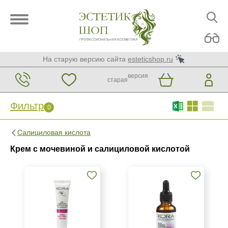
На старую версию сайта
esteticshop.ru
версия
старая
Фильтр
0
Фильтр
0
Салициловая кислота
Бренд
Крем с мочевиной и салициловой кислотой
BIOTIME
Christina
GiGi
Показать еще
Страна