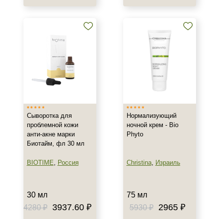
30 мл
50 мл
Показать еще
Ингредиенты
Азелаиновая кислота
Аллантоин
Алоэ
Показать еще
Сыворотка для
Нормализующий
проблемной кожи
ночной крем - Bio
Время применения
анти-акне марки
Phyto
Биотайм, фл 30 мл
Вечер
День
BIOTIME
,
Россия
Christina
,
Израиль
Ежедневный
Показать еще
30 мл
75 мл
3937.60 ₽
2965 ₽
4280 ₽
5930 ₽