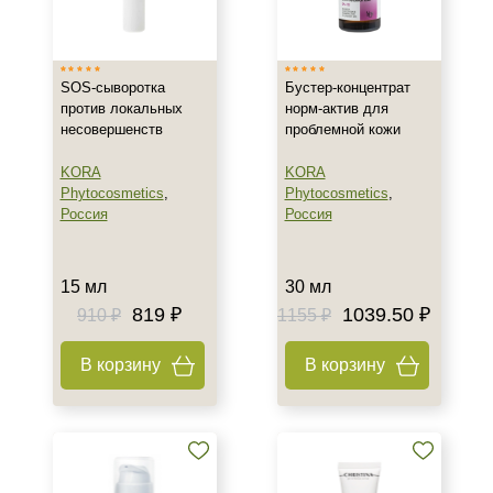
Израиль
Россия
SOS-сыворотка
Бустер-концентрат
против локальных
норм-актив для
Тип товара
несовершенств
проблемной кожи
Бустер
KORA
KORA
Гель
Phytocosmetics
,
Phytocosmetics
,
Концентрат
Россия
Россия
Показать еще
Класс косметики
15 мл
30 мл
819 ₽
1039.50 ₽
910 ₽
1155 ₽
Домашняя
Профессиональная
В корзину
В корзину
Тип кожи
Все типы кожи
Жирная