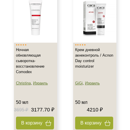
Воспаление
Показать еще
Результат
Гладкость
Защита
Ночная
Крем дневной
Лифтинг
обновляющая
акнеконтроль / Acnon
Показать еще
сыворотка-
Day control
восстановление
moisturizer
Область применения
Comodex
Веки
Christina
,
Израиль
GiGi
,
Израиль
Декольте
Лицо
50 мл
50 мл
Показать еще
3177.70 ₽
4210 ₽
3695 ₽
Объём
В корзину
В корзину
15 мл