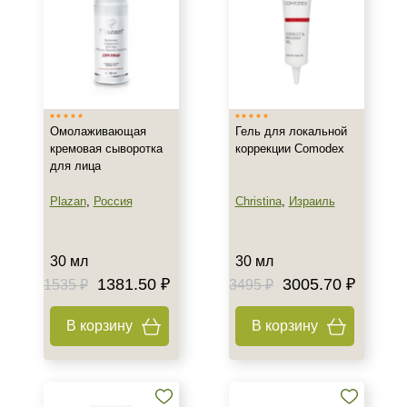
Зрелая
Показать еще
Возраст
Любой возраст (от 18 лет)
Омолаживающая
Гель для локальной
После 20
кремовая сыворотка
коррекции Comodex
После 25
для лица
Действие
Plazan
,
Россия
Christina
,
Израиль
Восстановление
Матирование
30 мл
30 мл
1381.50 ₽
3005.70 ₽
Обновление
1535 ₽
3495 ₽
Показать еще
В корзину
В корзину
Назначение против
Акне
Возрастные изменения