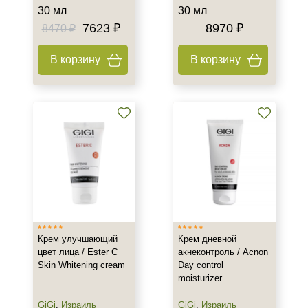
30 мл
30 мл
7623 ₽
8970 ₽
8470 ₽
В корзину
В корзину
Крем улучшающий
Крем дневной
цвет лица / Ester C
акнеконтроль / Acnon
Skin Whitening cream
Day control
moisturizer
GiGi
,
Израиль
GiGi
,
Израиль