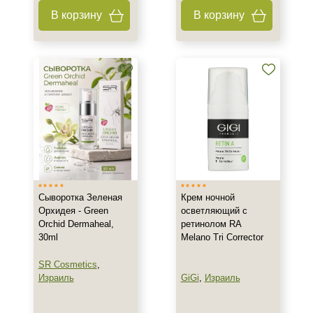
В корзину
В корзину
Сыворотка Зеленая
Крем ночной
Орхидея - Green
осветляющий с
Orchid Dermaheal,
ретинолом RA
30ml
Melano Tri Corrector
SR Cosmetics
,
Израиль
GiGi
,
Израиль