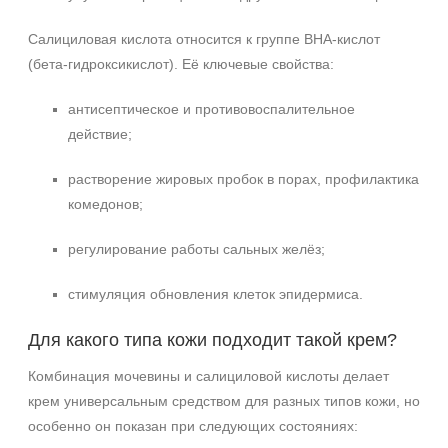
Салициловая кислота относится к группе BHA‑кислот
Не показывать предложение о консультации
(бета‑гидроксикислот). Её ключевые свойства:
+7 (495) 640-58-89
+7 (929) 933-09-89
антисептическое и противовоспалительное
действие;
растворение жировых пробок в порах, профилактика
комедонов;
регулирование работы сальных желёз;
стимуляция обновления клеток эпидермиса.
Для какого типа кожи подходит такой крем?
Комбинация мочевины и салициловой кислоты делает
крем универсальным средством для разных типов кожи, но
особенно он показан при следующих состояниях: