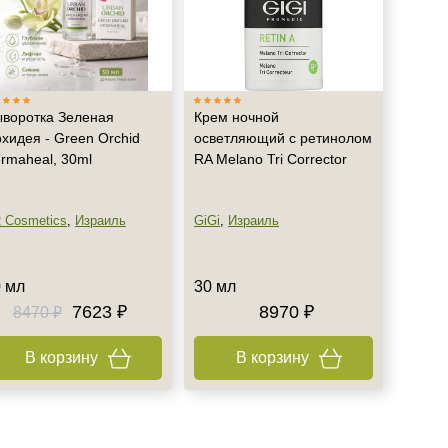
воротка Зеленая
Крем ночной
хидея - Green Orchid
осветляющий с ретинолом
rmaheal, 30ml
RA Melano Tri Corrector
 Cosmetics
,
Израиль
GiGi
,
Израиль
 мл
30 мл
7623 ₽
8970 ₽
8470 ₽
В корзину
В корзину