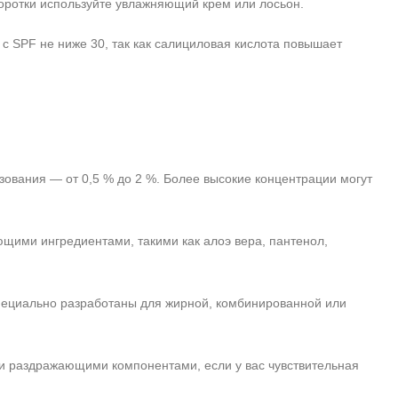
оротки используйте увлажняющий крем или лосьон.
 SPF не ниже 30, так как салициловая кислота повышает
вания — от 0,5 % до 2 %. Более высокие концентрации могут
ими ингредиентами, такими как алоэ вера, пантенол,
специально разработаны для жирной, комбинированной или
ми раздражающими компонентами, если у вас чувствительная