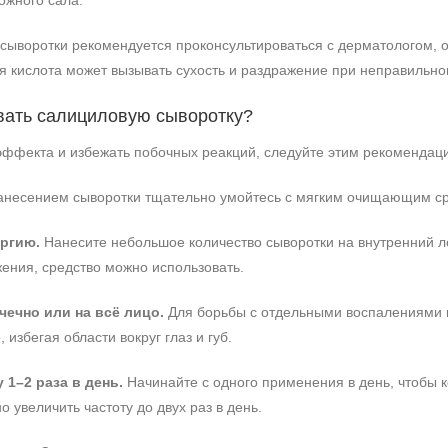
ожного сала.
ыворотки рекомендуется проконсультироваться с дерматологом, о
я кислота может вызывать сухость и раздражение при неправильн
вать салициловую сыворотку?
эффекта и избежать побочных реакций, следуйте этим рекомендац
несением сыворотки тщательно умойтесь с мягким очищающим сред
ергию.
Нанесите небольшое количество сыворотки на внутренний лок
ения, средство можно использовать.
чечно или на всё лицо.
Для борьбы с отдельными воспалениями и
 избегая области вокруг глаз и губ.
1–2 раза в день.
Начинайте с одного применения в день, чтобы к
 увеличить частоту до двух раз в день.