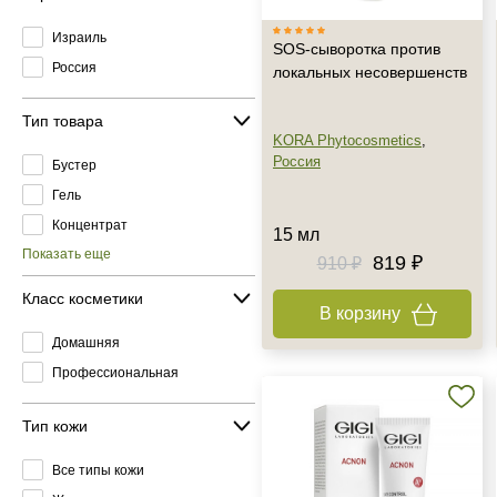
Израиль
SOS-сыворотка против
Россия
локальных несовершенств
Тип товара
KORA Phytocosmetics
,
Россия
Бустер
Гель
Концентрат
15 мл
Показать еще
819 ₽
910 ₽
Класс косметики
В корзину
Домашняя
Профессиональная
Тип кожи
Все типы кожи