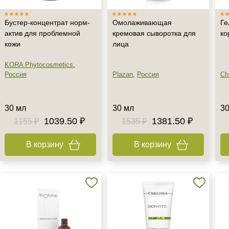
Бустер-концентрат норм-
Омолаживающая
Ге
актив для проблемной
кремовая сыворотка для
ко
кожи
лица
KORA Phytocosmetics
,
Россия
Plazan
,
Россия
Chr
30 мл
30 мл
30
1039.50 ₽
1381.50 ₽
1155 ₽
1535 ₽
В корзину
В корзину