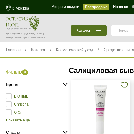
Акции и скидки
Новинки
Д
Распродажа
г. Москва
Каталог
Дистанционная продажа
(доставка)
лекарственных средств невозможна
Главная
Каталог
Косметический уход
Средства с кис
Салициловая сыв
Фильтр
0
Бренд
BIOTIME
Christina
GiGi
Показать еще
Страна