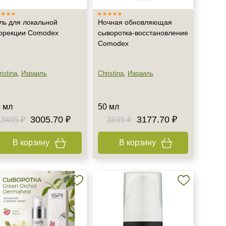
ль для локальной
Ночная обновляющая
ррекции Comodex
сыворотка-восстановление
Comodex
istina
,
Израиль
Christina
,
Израиль
 мл
50 мл
3005.70 ₽
3177.70 ₽
3495 ₽
3695 ₽
В корзину
В корзину