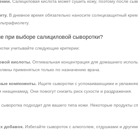
ении.
Салициловая кислота может сушить кожу, поэтому после сыв
иту.
В дневное время обязательно наносите солнцезащитный крем с
ультрафиолету.
ие при выборе салициловой сыворотки?
отки учитывайте следующие критерии:
овой кислоты.
Оптимальная концентрация для домашнего использо
олжны применяться только по назначению врача.
ные компоненты.
Ищите сыворотки с успокаивающими и увлажняющ
и ниацинамид. Они помогут снизить риск сухости и раздражения.
о сыворотка подходит для вашего типа кожи. Некоторые продукты 
х добавок.
Избегайте сывороток с алкоголем, отдушками и други