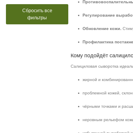
Противовоспалительны
Сбросить все
Регулирование выработ
фильтры
Обновление кожи.
Стиму
Профилактика постакне
Кому подойдёт салицил
Салициловая сыворотка идеаль
жирной и комбинированн
проблемной кожей, склон
чёрными точками и расш
неровным рельефом кожи