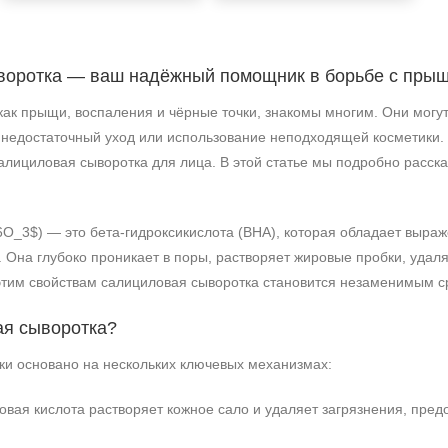
воротка — ваш надёжный помощник в борьбе с пры
как прыщи, воспаления и чёрные точки, знакомы многим. Они могу
, недостаточный уход или использование неподходящей косметики.
лициловая сыворотка для лица. В этой статье мы подробно расска
O_3$) — это бета-гидроксикислота (BHA), которая обладает выра
 Она глубоко проникает в поры, растворяет жировые пробки, удал
этим свойствам салициловая сыворотка становится незаменимым с
ая сыворотка?
+7 (495) 640-58-89
ки основано на нескольких ключевых механизмах:
+7 (929) 933-09-89
вая кислота растворяет кожное сало и удаляет загрязнения, пред