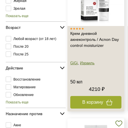
Жирная
Зрелая
Показать еще
Возраст
Крем дневной
Любой возраст (от 18 лет)
акнеконтроль / Acnon Day
control moisturizer
После 20
После 25
GiGi
,
Израиль
Действие
Восстановление
50 мл
Матирование
4210 ₽
Обновление
В корзину
Показать еще
Назначение против
Акне