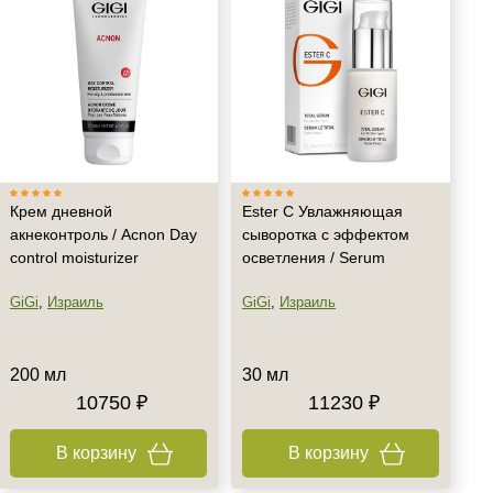
Крем дневной
Ester C Увлажняющая
акнеконтроль / Acnon Day
сыворотка с эффектом
control moisturizer
осветления / Serum
GiGi
,
Израиль
GiGi
,
Израиль
200 мл
30 мл
10750 ₽
11230 ₽
В корзину
В корзину