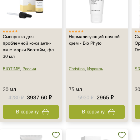
Сыворотка для
Нормализующий ночной
Сы
проблемной кожи анти-
крем - Bio Phyto
Ор
акне марки Биотайм, фл
De
30 мл
BIOTIME
,
Россия
Christina
,
Израиль
SR
30 мл
75 мл
30
3937.60 ₽
2965 ₽
4280 ₽
5930 ₽
В корзину
В корзину