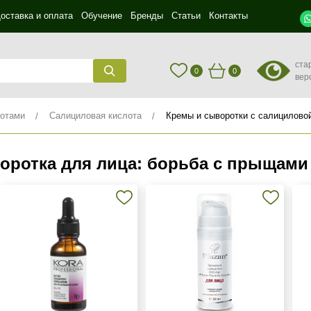
оставка и оплата
Обучение
Бренды
Статьи
Контакты
ста
0
0
вер
лотами
Салициловая кислота
Кремы и сыворотки с салицилово
оротка для лица: борьба с прыщами