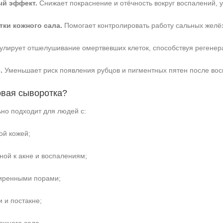
й эффект.
Снижает покраснение и отёчность вокруг воспалений, у
ки кожного сала.
Помогает контролировать работу сальных желёз
лирует отшелушивание омертвевших клеток, способствуя регенера
.
Уменьшает риск появления рубцов и пигментных пятен после вос
овая сыворотка?
но подходит для людей с:
ой кожей;
ной к акне и воспалениям;
иренными порами;
 и постакне;