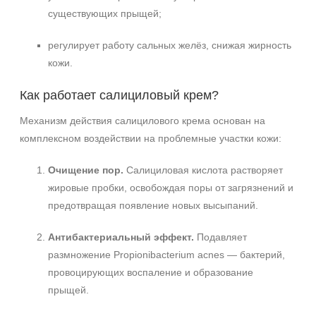
существующих прыщей;
регулирует работу сальных желёз, снижая жирность
кожи.
Как работает салициловый крем?
Механизм действия салицилового крема основан на
комплексном воздействии на проблемные участки кожи:
Очищение пор.
Салициловая кислота растворяет
жировые пробки, освобождая поры от загрязнений и
предотвращая появление новых высыпаний.
Антибактериальный эффект.
Подавляет
размножение Propionibacterium acnes — бактерий,
провоцирующих воспаление и образование
Не показывать предложение о консультации
+7 (495) 640-58-89
прыщей.
+7 (929) 933-09-89