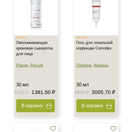
Зрелая
Показать еще
Возраст
Любой возраст (от 18 лет)
Омолаживающая
Гель для локальной
После 20
кремовая сыворотка
коррекции Comodex
После 25
для лица
Действие
Plazan
,
Россия
Christina
,
Израиль
Восстановление
Матирование
30 мл
30 мл
1381.50 ₽
3005.70 ₽
Обновление
1535 ₽
3495 ₽
Показать еще
В корзину
В корзину
Назначение против
Акне
Возрастные изменения