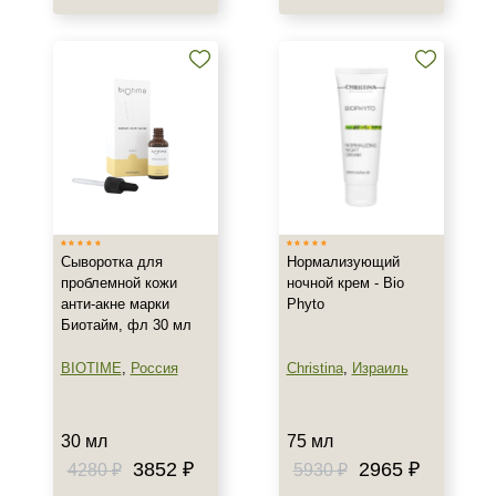
30 мл
50 мл
Показать еще
Ингредиенты
Азелаиновая кислота
Аллантоин
Алоэ
Показать еще
Сыворотка для
Нормализующий
проблемной кожи
ночной крем - Bio
Время применения
анти-акне марки
Phyto
Биотайм, фл 30 мл
Вечер
День
BIOTIME
,
Россия
Christina
,
Израиль
Ежедневный
Показать еще
30 мл
75 мл
3852 ₽
2965 ₽
4280 ₽
5930 ₽