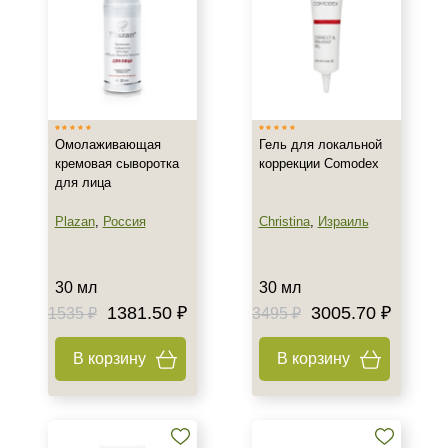
Зрелая
Показать еще
Возраст
Любой возраст (от 18 лет)
Омолаживающая
Гель для локальной
После 20
кремовая сыворотка
коррекции Comodex
После 25
для лица
Действие
Plazan
,
Россия
Christina
,
Израиль
Восстановление
Матирование
30 мл
30 мл
1381.50 ₽
3005.70 ₽
Обновление
1535 ₽
3495 ₽
Показать еще
В корзину
В корзину
Назначение против
Акне
Возрастные изменения