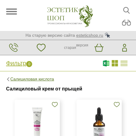
На старую версию сайта
esteticshop.ru
версия
старая
Фильтр
0
Фильтр
0
Салициловая кислота
Бренд
Салициловый крем от прыщей
BIOTIME
Christina
GiGi
Показать еще
Страна