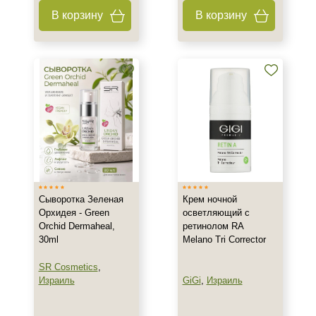
В корзину
В корзину
Сыворотка Зеленая
Крем ночной
Орхидея - Green
осветляющий с
Orchid Dermaheal,
ретинолом RA
30ml
Melano Tri Corrector
SR Cosmetics
,
Израиль
GiGi
,
Израиль