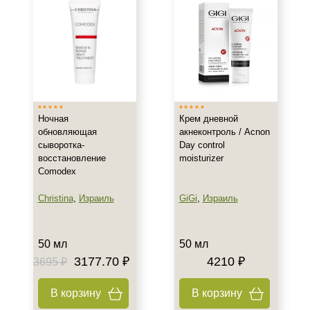
Воспаление
Показать еще
Результат
Гладкость
Защита
Ночная
Крем дневной
Лифтинг
обновляющая
акнеконтроль / Acnon
Показать еще
сыворотка-
Day control
восстановление
moisturizer
Область применения
Comodex
Веки
Christina
,
Израиль
GiGi
,
Израиль
Декольте
Лицо
50 мл
50 мл
Показать еще
3177.70 ₽
4210 ₽
3695 ₽
Объём
В корзину
В корзину
15 мл