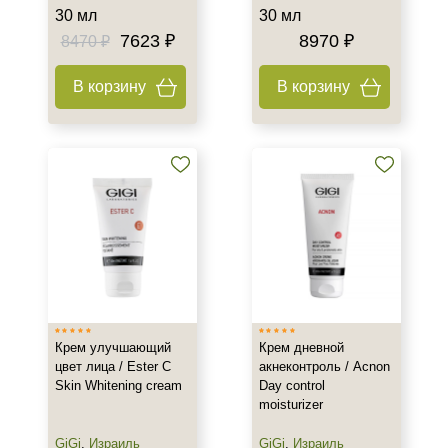
30 мл
30 мл
7623 ₽
8970 ₽
8470 ₽
В корзину
В корзину
Крем улучшающий
Крем дневной
цвет лица / Ester C
акнеконтроль / Acnon
Skin Whitening cream
Day control
moisturizer
GiGi
,
Израиль
GiGi
,
Израиль