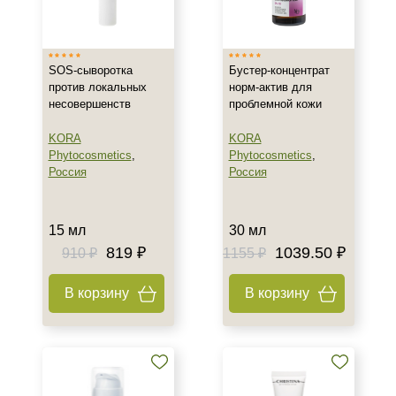
Израиль
Россия
SOS-сыворотка
Бустер-концентрат
против локальных
норм-актив для
Тип товара
несовершенств
проблемной кожи
Бустер
KORA
KORA
Гель
Phytocosmetics
,
Phytocosmetics
,
Концентрат
Россия
Россия
Показать еще
Класс косметики
15 мл
30 мл
819 ₽
1039.50 ₽
910 ₽
1155 ₽
Домашняя
Профессиональная
В корзину
В корзину
Тип кожи
Все типы кожи
Жирная