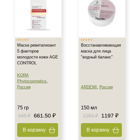
Тип кожи
Все типы кожи
Зрелая
Нормальная
Показать еще
Маска ревитализант
Восстанавливающая
5 факторов
маска для лица
Возраст
молодости кожи AGE
"водный баланс"
CONTROL
Любой возраст (от 18 лет)
После 20
KORA
Phytocosmetics
,
После 25
Россия
ARDEMI
,
Россия
Показать еще
Действие
75 гр
150 мл
Восстановление
661.50 ₽
1197 ₽
945 ₽
1260 ₽
Отбеливание
В корзину
В корзину
Очищение
Показать еще