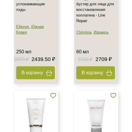
успокаивающие
бустер для лица для
пэды
восстановления
коллагена - Line
Repair
Ellevon
,
Южная
Корея
Christina
,
Израиль
250 мл
60 мл
2439.50 ₽
2709 ₽
2870 ₽
3150 ₽
В корзину
В корзину
+7 (495) 640-58-89
+7 (929) 933-09-89