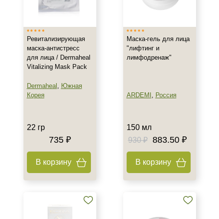
Израиль
Россия
Ревитализирующая
Маска-гель для лица
Франция
маска-антистресс
"лифтинг и
Показать еще
для лица / Dermaheal
лимфодренаж"
Vitalizing Mask Pack
Тип товара
Dermaheal
,
Южная
Бустер
Корея
ARDEMI
,
Россия
Гель
Крем
22 гр
150 мл
Показать еще
735 ₽
883.50 ₽
930 ₽
Класс косметики
В корзину
В корзину
Домашняя
Корейская
Профессиональная
Показать еще