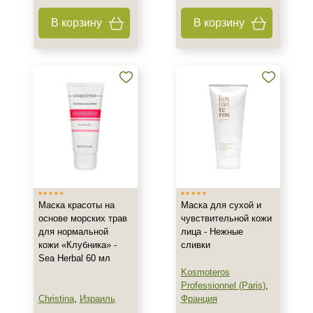
Показать еще
В корзину
В корзину
Объём
22 гр
50 мл
60 мл
Показать еще
Ингредиенты
Алоэ
Витамин C
Маска красоты на
Маска для сухой и
Витамин E
основе морских трав
чувствительной кожи
для нормальной
лица - Нежные
Показать еще
кожи «Клубника» -
сливки
Sea Herbal 60 мл
Время применения
Kosmoteros
Professionnel (Paris)
,
Вечер
Christina
,
Израиль
Франция