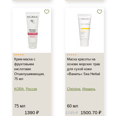
Назначение против
Акне
Воспаление
Морщины
Показать еще
Результат
Крем-маска с
Маска красоты на
Гладкость
фруктовыми
основе морских трав
Защита
кислотами
для сухой кожи
Обновление клеток
Отшелушивающая,
«Ваниль» Sea Herbal
75 мл
Показать еще
KORA
,
Россия
Christina
,
Израиль
Область применения
Веки
75 мл
60 мл
Губы
1390 ₽
1500.70 ₽
1745 ₽
Декольте