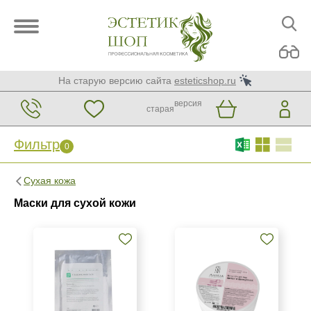
На старую версию сайта
esteticshop.ru
версия
старая
Фильтр
0
Фильтр
0
Сухая кожа
Бренд
Маски для сухой кожи
ARDEMI
BIOTIME
Christina
Показать еще
Страна