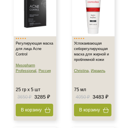
Регулирующая маска
Успокаивающая
для лица Acne
себорегулирующая
Control
маска для жирной и
проблемной кожи
Mesopharm
Professional
,
Россия
Christina
,
Израиль
25 гр х 5 шт
75 мл
3285 ₽
3483 ₽
3650 ₽
4050 ₽
В корзину
В корзину