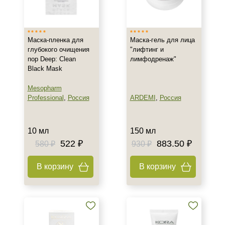
Израиль
Россия
Маска-пленка для
Маска-гель для лица
Франция
глубокого очищения
"лифтинг и
Показать еще
пор Deep: Clean
лимфодренаж"
Black Mask
Тип товара
Mesopharm
Гель
Professional
,
Россия
ARDEMI
,
Россия
Крем
Маска
10 мл
150 мл
Показать еще
522 ₽
883.50 ₽
580 ₽
930 ₽
Тип пилинга
В корзину
В корзину
Гликолевый
Класс косметики
Домашняя