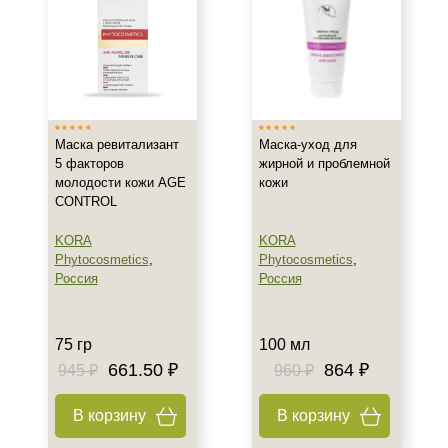
Лечебная
Профессиональная
Показать еще
Тип кожи
Все типы кожи
Маска ревитализант
Маска-уход для
5 факторов
жирной и проблемной
Жирная
молодости кожи AGE
кожи
Комбинированная
CONTROL
Показать еще
KORA
KORA
Возраст
Phytocosmetics
,
Phytocosmetics
,
Россия
Россия
Любой возраст
Любой возраст (от 18 лет)
75 гр
100 мл
После 20
661.50 ₽
864 ₽
945 ₽
960 ₽
Показать еще
Действие
В корзину
В корзину