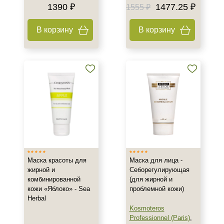
Время применения
1390 ₽
1477.25 ₽
1555 ₽
Ежедневный
В корзину
В корзину
Пол
Для женщин
Процедура
Пилинг
Распаривание
Чистка
Маска красоты для
Маска для лица -
жирной и
Себорегулирующая
комбинированной
(для жирной и
кожи «Яблоко» - Sea
проблемной кожи)
Herbal
Kosmoteros
Professionnel (Paris)
,