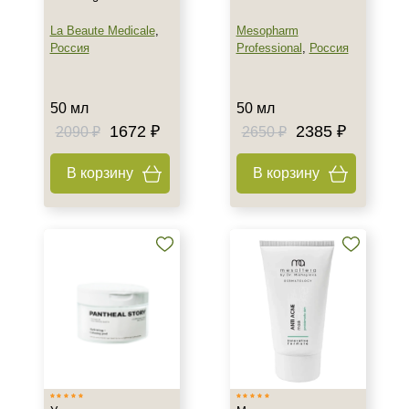
La Beaute Medicale
,
Mesopharm
Россия
Professional
,
Россия
50 мл
50 мл
1672 ₽
2385 ₽
2090 ₽
2650 ₽
В корзину
В корзину
Не показывать предложение о консультации
+7 (495) 640-58-89
+7 (929) 933-09-89