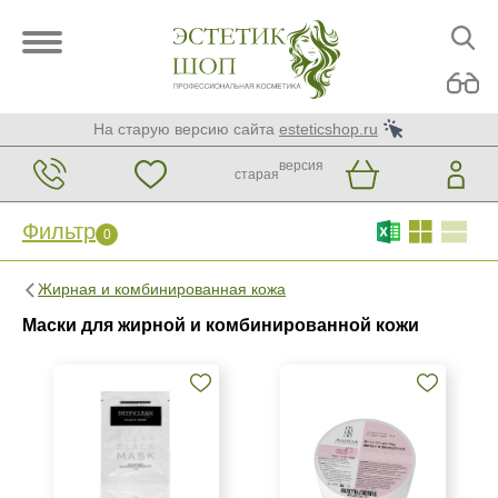
На старую версию сайта
esteticshop.ru
версия
старая
Фильтр
0
Фильтр
0
Жирная и комбинированная кожа
Бренд
Маски для жирной и комбинированной кожи
ARDEMI
Christina
Ellevon
Показать еще
Страна