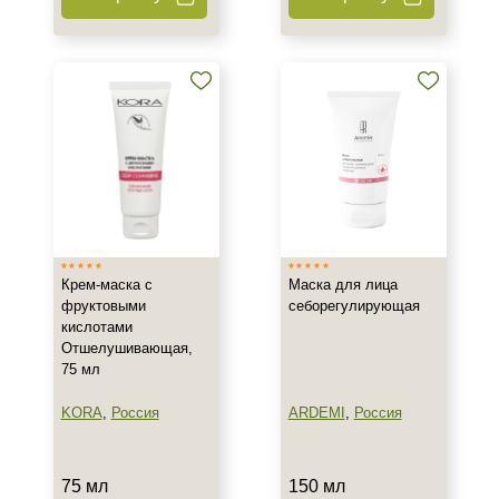
Декольте
Лицо
Тело
Показать еще
Объём
10 мл
25 гр х 5 шт
50 мл
Крем-маска с
Маска для лица
Показать еще
фруктовыми
себорегулирующая
кислотами
Ингредиенты
Отшелушивающая,
75 мл
Алоэ
Витамин C
KORA
,
Россия
ARDEMI
,
Россия
Витамин E
Показать еще
75 мл
150 мл