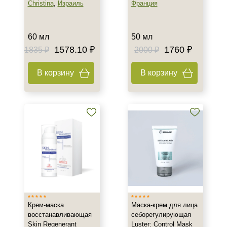
Christina
,
Израиль
Франция
60 мл
50 мл
1578.10 ₽
1760 ₽
1835 ₽
2000 ₽
В корзину
В корзину
Крем-маска
Маска-крем для лица
восстанавливающая
себорегулирующая
Skin Regenerant
Luster: Control Mask