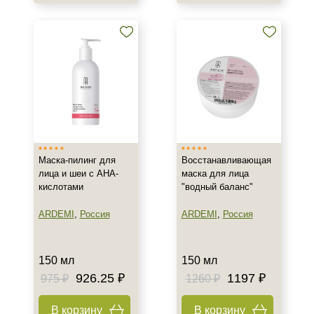
Восстановление
Обезжиривание
Осветление
Показать еще
Назначение против
Акне
Воспаление
Постакне
Маска-пилинг для
Восстанавливающая
Показать еще
лица и шеи с АНА-
маска для лица
кислотами
"водный баланс"
Результат
ARDEMI
,
Россия
ARDEMI
,
Россия
Лифтинг
Обновление клеток
Ровный тон
150 мл
150 мл
926.25 ₽
1197 ₽
975 ₽
1260 ₽
Показать еще
Область применения
В корзину
В корзину