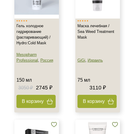
Гель холодное
Маска лечебная /
гидрирование
Sea Weed Treatment
(распаривающий) /
Mask
Hydro:Сold Mask
Mesopharm
Professional
,
Россия
GiGi
,
Израиль
150 мл
75 мл
2745 ₽
3110 ₽
3050 ₽
В корзину
В корзину