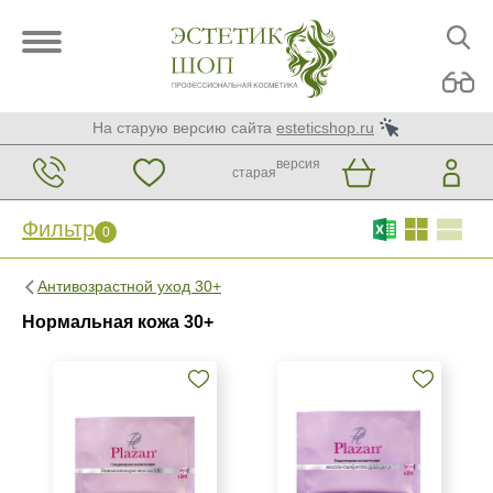
На старую версию сайта
esteticshop.ru
версия
старая
Фильтр
0
Фильтр
0
Антивозрастной уход 30+
Бренд
Нормальная кожа 30+
ARDEMI
ARDEMI набор
BIOTIME
Показать еще
Страна