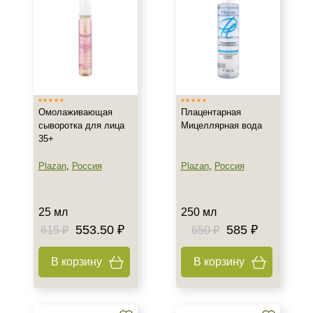
Защита
Защита от УФ-лучей
Показать еще
Область применения
Веки
Омолаживающая
Плацентарная
Декольте
сыворотка для лица
Мицеллярная вода
Лицо
35+
Показать еще
Plazan
,
Россия
Plazan
,
Россия
Объём
1 шт
25 мл
250 мл
2 шт
553.50 ₽
585 ₽
615 ₽
650 ₽
5 шт х 3 мл
В корзину
В корзину
Показать еще
Ингредиенты