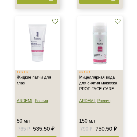
Пилинг
Показать еще
Форма выпуска
Ампула
Флакон
Уровень SPF защиты
SPF 20
Жидкие патчи для
Мицеллярная вода
SPF 25
глаз
для снятия макияжа
SPF 30
PROF FACE CARE
Показать еще
ARDEMI
,
Россия
ARDEMI
,
Россия
Спецпредложение
Бестселлеры
50 мл
150 мл
535.50 ₽
750.50 ₽
765 ₽
790 ₽