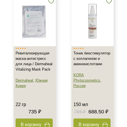
AHA-кислоты
DMAE
EGF
Показать еще
Время применения
Вечер
Ревитализирующая
Тоник биостимулятор
Всесезонный
маска-антистресс
с коллагеном и
День
для лица / Dermaheal
аминокислотами
Показать еще
Vitalizing Mask Pack
KORA
Пол
Dermaheal
,
Южная
Phytocosmetics
,
Корея
Россия
Для женщин
Процедура
22 гр
150 мл
735 ₽
688.50 ₽
765 ₽
Демакияж
Массаж
В корзину
В корзину