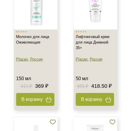
Корейская
Профессиональная
Показать еще
Тип кожи
Молочко для лица
Лифтинговый крем
Все типы кожи
Оживляющее
для лица Дневной
35+
Жирная
Зрелая
Plazan
,
Россия
Plazan
,
Россия
Показать еще
Возраст
150 мл
50 мл
369 ₽
418.50 ₽
410 ₽
465 ₽
Любой возраст
Любой возраст (от 18 лет)
В корзину
В корзину
После 20
Показать еще
Действие