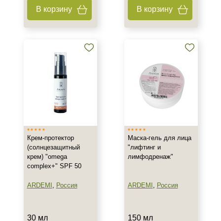
В корзину
В корзину
+7 (495) 640-58-89
+7 (929) 933-09-89
Крем-протектор
Маска-гель для лица
(солнцезащитный
"лифтинг и
крем) "omega
лимфодренаж"
complex+" SPF 50
ARDEMI
,
Россия
ARDEMI
,
Россия
30 мл
150 мл