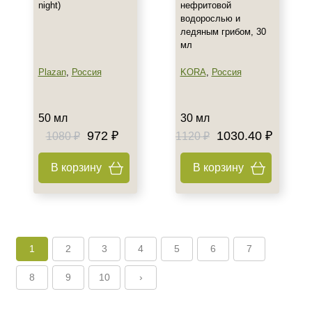
night)
нефритовой
водорослью и
ледяным грибом, 30
мл
Plazan
,
Россия
KORA
,
Россия
50 мл
30 мл
972 ₽
1030.40 ₽
1080 ₽
1120 ₽
В корзину
В корзину
1
2
3
4
5
6
7
8
9
10
›