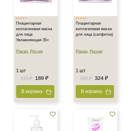
Израиль
Испания
Плацентарная
Плацентарная
Россия
коллагеновая маска
коллагеновая маска
Показать еще
для лица
для лица (салфетка)
Увлажняющая 35+
Тип товара
Plazan
,
Россия
Plazan
,
Россия
Бустер
Гель
Гоммаж
1 шт
1 шт
Показать еще
189 ₽
324 ₽
210 ₽
360 ₽
Тип пилинга
В корзину
В корзину
Молочный
Класс косметики
Домашняя