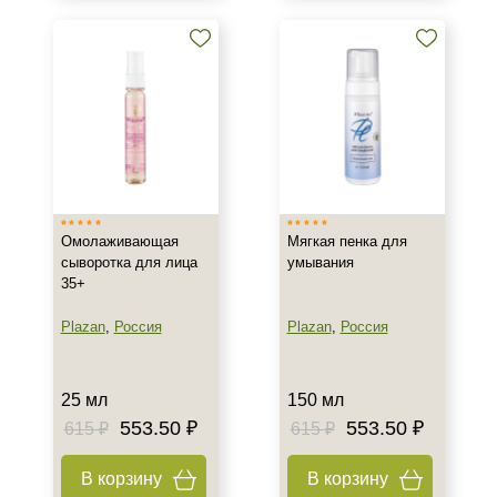
Для загара
Под макияж
После пилинга
Показать еще
Результат
Гладкость
Защита
Омолаживающая
Мягкая пенка для
Защита от УФ-лучей
сыворотка для лица
умывания
Показать еще
35+
Область применения
Plazan
,
Россия
Plazan
,
Россия
Веки
Губы
25 мл
150 мл
Декольте
553.50 ₽
553.50 ₽
615 ₽
615 ₽
Показать еще
В корзину
В корзину
Объём