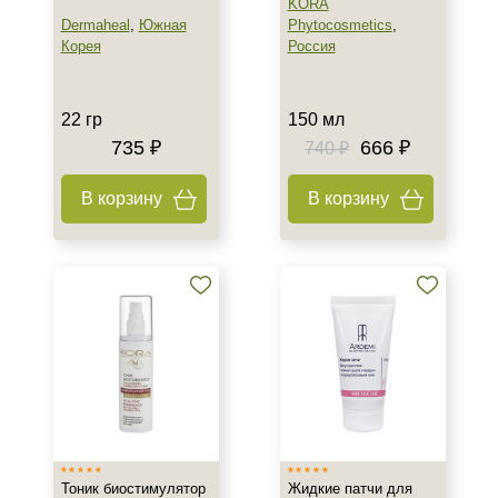
KORA
Dermaheal
,
Южная
Phytocosmetics
,
Корея
Россия
22 гр
150 мл
735 ₽
666 ₽
740 ₽
В корзину
В корзину
Тоник биостимулятор
Жидкие патчи для