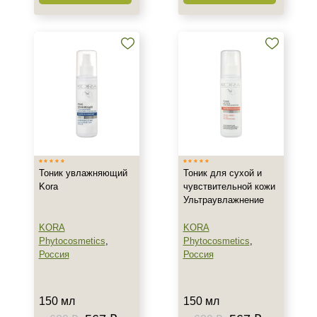
1 шт
2 шт
5 шт х 3 мл
Показать еще
Ингредиенты
AHA-кислоты
DMAE
EGF
Тоник увлажняющий
Тоник для сухой и
Kora
чувствительной кожи
Показать еще
Ультраувлажнение
Время применения
KORA
KORA
Phytocosmetics
,
Phytocosmetics
,
Вечер
Россия
Россия
Всесезонный
День
Показать еще
150 мл
150 мл