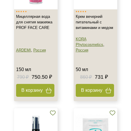
Мицеллярная вода
Крем вечерний
для снятия макияжа
питательный с
PROF FACE CARE
витаминами и медом
KORA
Phytocosmetics
,
ARDEMI
,
Россия
Россия
150 мл
50 мл
750.50 ₽
731 ₽
790 ₽
860 ₽
В корзину
В корзину