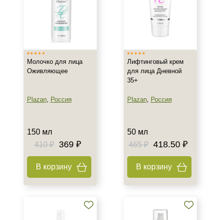
Миндальный
Салициловый
Класс косметики
Домашняя
Молочко для лица
Лифтинговый крем
Оживляющее
для лица Дневной
Корейская
35+
Профессиональная
Показать еще
Plazan
,
Россия
Plazan
,
Россия
Тип кожи
150 мл
50 мл
Все типы кожи
369 ₽
418.50 ₽
410 ₽
465 ₽
Жирная
Зрелая
В корзину
В корзину
Показать еще
Возраст
Любой возраст