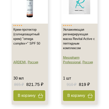
Крем-протектор
Увлажняющая
(солнцезащитный
регенерирующая
крем) "omega
маска Revital Active с
complex+" SPF 50
пептидным
комплексом
Mesopharm
ARDEMI
,
Россия
Professional
,
Россия
30 мл
1 шт
821.75 ₽
819 ₽
865 ₽
910 ₽
В корзину
В корзину