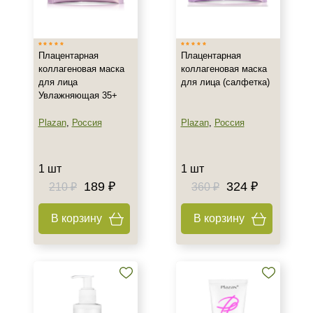
Израиль
Испания
Плацентарная
Плацентарная
Россия
коллагеновая маска
коллагеновая маска
Показать еще
для лица
для лица (салфетка)
Увлажняющая 35+
Новинка
Plazan
,
Россия
Plazan
,
Россия
Новинка
Тип товара
1 шт
1 шт
189 ₽
324 ₽
210 ₽
360 ₽
Бустер
Гель
В корзину
В корзину
Гиалуроновая кислота
Показать еще
Тип пилинга
Гликолевый