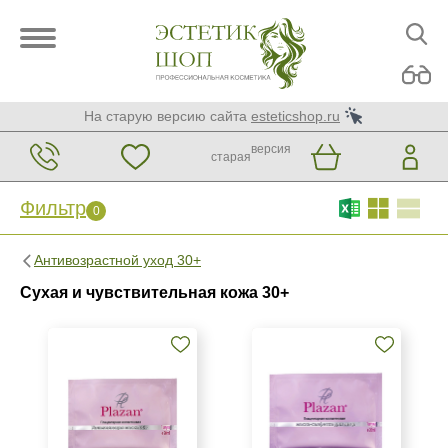
На старую версию сайта
esteticshop.ru
версия
старая
Фильтр
0
Фильтр
0
Антивозрастной уход 30+
Бренд
Сухая и чувствительная кожа 30+
ARDEMI
ARDEMI набор
BIOTIME
Показать еще
Страна