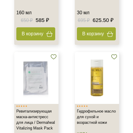
Бестселлеры
160 мл
30 мл
585 ₽
625.50 ₽
650 ₽
695 ₽
В корзину
В корзину
Не показывать предложение о консультации
+7 (495) 640-58-89
+7 (929) 933-09-89
Ревитализирующая
Гидрофильное масло
маска-антистресс
для сухой и
для лица / Dermaheal
возрастной кожи
Vitalizing Mask Pack