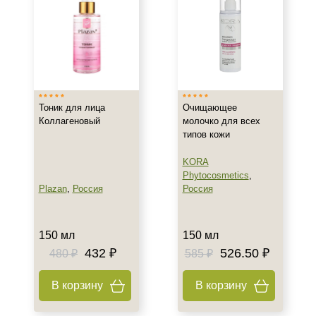
Любой возраст (от 18 лет)
После 20
Показать еще
Действие
Восстановление
Тоник для лица
Очищающее
Матирование
Коллагеновый
молочко для всех
типов кожи
Моделирование
Показать еще
KORA
Phytocosmetics
,
Назначение против
Plazan
,
Россия
Россия
Акне
Возрастные изменения
150 мл
150 мл
Воспаление
432 ₽
526.50 ₽
480 ₽
585 ₽
Показать еще
В корзину
В корзину
Применение