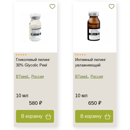
Поверхностно-Срединные
пилинги
Срединные пилинги
Показать еще
Бренд
AERAZEN Laboratoires
ARDEMI
Гликолевый пилинг
Интимный пилинг
BIOTIME
30% Glycolic Peel
увлажняющий
Показать еще
BTpeeL
,
Россия
BTpeeL
,
Россия
Страна
10 мл
10 мл
Израиль
580 ₽
650 ₽
Испания
Италия
В корзину
В корзину
Показать еще
Тип товара