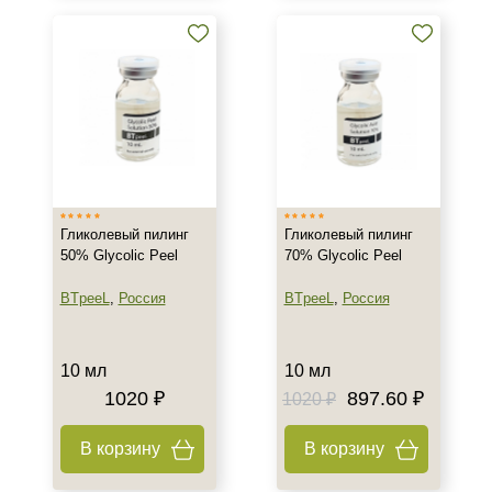
Бустер
Гель
Коктейль
Показать еще
Тип пилинга
Азелаиновый
Гликолевый пилинг
Гликолевый пилинг
Гликолевый
50% Glycolic Peel
70% Glycolic Peel
Джесснера
BTpeeL
,
Россия
BTpeeL
,
Россия
Показать еще
Класс косметики
10 мл
10 мл
Домашняя
1020 ₽
897.60 ₽
1020 ₽
Корейская
Профессиональная
В корзину
В корзину