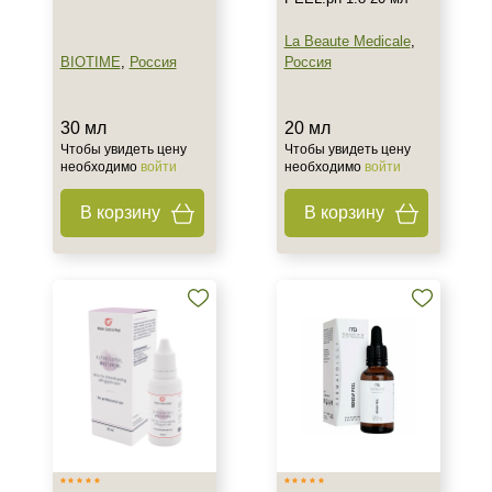
Пол
La Beaute Medicale
,
Для женщин
BIOTIME
,
Россия
Россия
Процедура
30 мл
20 мл
Чтобы увидеть цену
Чтобы увидеть цену
Пилинг
необходимо
войти
необходимо
войти
В корзину
В корзину