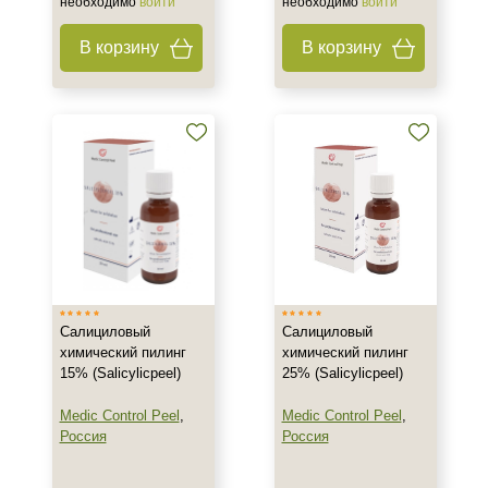
необходимо
войти
необходимо
войти
+7 (495) 640-58-89
+7 (929) 933-09-89
В корзину
В корзину
Салициловый
Салициловый
химический пилинг
химический пилинг
15% (Salicylicpeel)
25% (Salicylicpeel)
Medic Control Peel
,
Medic Control Peel
,
Россия
Россия