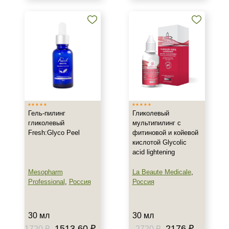
Тип кожи
Все типы кожи
Жирная
Зрелая
Показать еще
Возраст
Любой возраст
Гель-пилинг
Гликолевый
Любой возраст (от 18 лет)
гликолевый
мультипилинг с
Fresh:Glyco Peel
фитиновой и койевой
Действие
кислотой Glycolic
acid lightening
Восстановление
Mesopharm
La Beaute Medicale
,
Обновление
Professional
,
Россия
Россия
Осветление
Показать еще
30 мл
30 мл
Назначение против
1513.60 ₽
2176 ₽
1720 ₽
2720 ₽