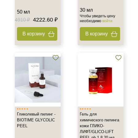
Объём
30 мл
50 мл
2,7 мл + 2,3 мл
Чтобы увидеть цену
4222.60 ₽
4910 ₽
необходимо
войти
5 ml x 7 шт *2
5 мл
В корзину
В корзину
Показать еще
Ингредиенты
AHA-кислоты
Азелаиновая кислота
Алоэ
Показать еще
Время применения
Вечер
Гликолевый пилинг -
Гель для
Ежедневный
BIOTIME GLYCOLIC
химического пилинга
PEEL
кожи ГЛИКО-
Лето
ЛИФТ/GLICO-LIFT
PEEL.ph 1.8 20 мл