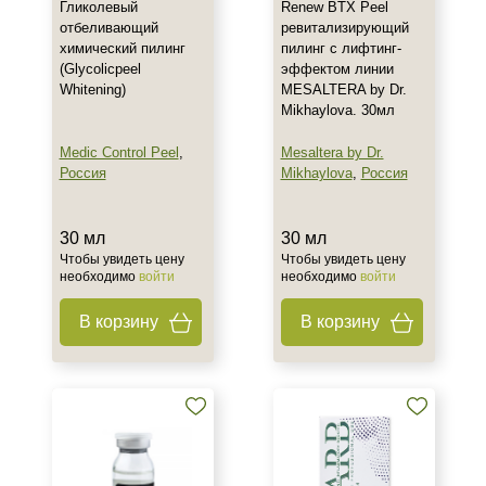
Гликолевый
Renew BTX Peel
отбеливающий
ревитализирующий
химический пилинг
пилинг с лифтинг-
(Glycolicpeel
эффектом линии
Whitening)
MESALTERA by Dr.
Mikhaylova. 30мл
Medic Control Peel
,
Mesaltera by Dr.
Россия
Mikhaylova
,
Россия
30 мл
30 мл
Чтобы увидеть цену
Чтобы увидеть цену
необходимо
войти
необходимо
войти
В корзину
В корзину