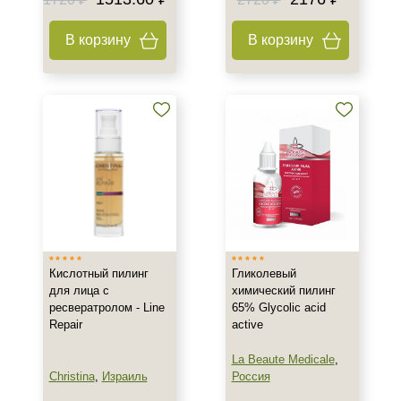
Акне
В корзину
В корзину
Возрастные изменения
Воспаление
Показать еще
Результат
Гладкость
Лифтинг
Обновление клеток
Показать еще
Область применения
Кислотный пилинг
Гликолевый
для лица с
химический пилинг
Декольте
ресвератролом - Line
65% Glycolic acid
Лицо
Repair
active
Руки
La Beaute Medicale
,
Показать еще
Christina
,
Израиль
Россия