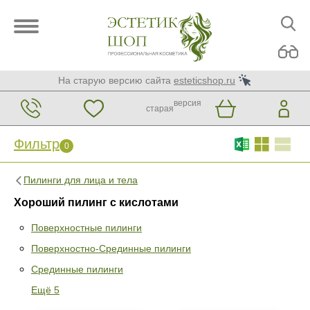
На старую версию сайта
esteticshop.ru
версия
старая
Фильтр
0
Пилинги для лица и тела
Хороший пилинг с кислотами
Поверхностные пилинги
Поверхностно-Срединные пилинги
Фильтр
0
Срединные пилинги
Раздел
Ещё 5
Поверхностные пилинги