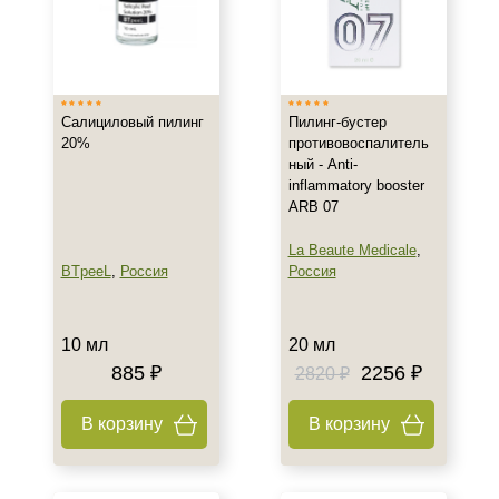
Салициловый пилинг
Пилинг-бустер
20%
противовоспалитель
ный - Anti-
inflammatory booster
ARB 07
La Beaute Medicale
,
BTpeeL
,
Россия
Россия
10 мл
20 мл
885 ₽
2256 ₽
2820 ₽
В корзину
В корзину