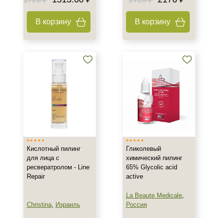
Акне
В корзину
В корзину
Возрастные изменения
Воспаление
Показать еще
Результат
Гладкость
Лифтинг
Обновление клеток
Показать еще
Область применения
Кислотный пилинг
Гликолевый
для лица с
химический пилинг
Декольте
ресвератролом - Line
65% Glycolic acid
Лицо
Repair
active
Руки
La Beaute Medicale
,
Показать еще
Christina
,
Израиль
Россия