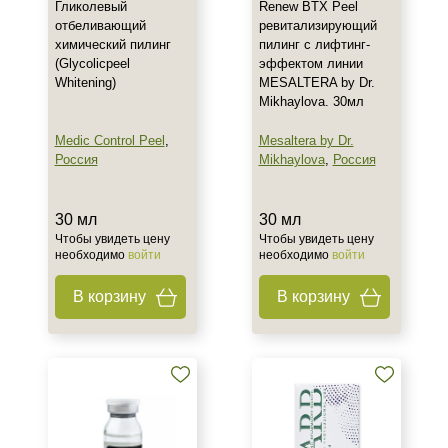
Гликолевый
Renew BTX Peel
отбеливающий
ревитализирующий
химический пилинг
пилинг с лифтинг-
(Glycolicpeel
эффектом линии
Whitening)
MESALTERA by Dr.
Mikhaylova. 30мл
Medic Control Peel
,
Mesaltera by Dr.
Россия
Mikhaylova
,
Россия
30 мл
30 мл
Чтобы увидеть цену
Чтобы увидеть цену
необходимо
войти
необходимо
войти
В корзину
В корзину