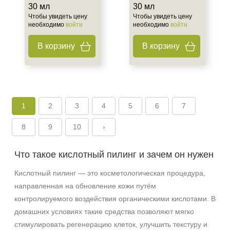
30 мл
30 мл
Чтобы увидеть цену
Чтобы увидеть цену
необходимо
войти
необходимо
войти
В корзину
В корзину
1
2
3
4
5
6
7
8
9
10
›
Что такое кислотный пилинг и зачем он нужен
Кислотный пилинг — это косметологическая процедура,
направленная на обновление кожи путём
контролируемого воздействия органическими кислотами. В
Не показывать предложение о консультации
домашних условиях такие средства позволяют мягко
+7 (495) 640-58-89
стимулировать регенерацию клеток, улучшить текстуру и
+7 (929) 933-09-89