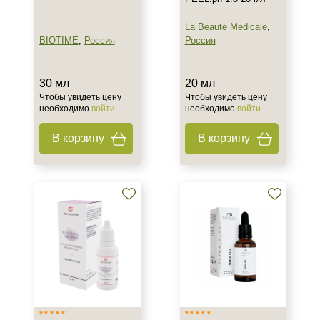
Пол
La Beaute Medicale
,
Для женщин
BIOTIME
,
Россия
Россия
Процедура
30 мл
20 мл
Чтобы увидеть цену
Чтобы увидеть цену
Пилинг
необходимо
войти
необходимо
войти
В корзину
В корзину