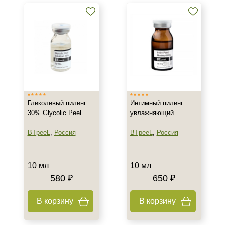
Поверхностно-Срединные
пилинги
Срединные пилинги
Показать еще
Бренд
AERAZEN Laboratoires
ARDEMI
Гликолевый пилинг
Интимный пилинг
BIOTIME
30% Glycolic Peel
увлажняющий
Показать еще
BTpeeL
,
Россия
BTpeeL
,
Россия
Страна
10 мл
10 мл
Израиль
580 ₽
650 ₽
Испания
Италия
В корзину
В корзину
Показать еще
Тип товара