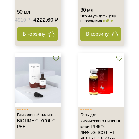
Объём
30 мл
50 мл
2,7 мл + 2,3 мл
Чтобы увидеть цену
4222.60 ₽
4910 ₽
необходимо
войти
5 ml x 7 шт *2
5 мл
В корзину
В корзину
Показать еще
Ингредиенты
AHA-кислоты
Азелаиновая кислота
Алоэ
Показать еще
Время применения
Вечер
Гликолевый пилинг -
Гель для
Ежедневный
BIOTIME GLYCOLIC
химического пилинга
PEEL
кожи ГЛИКО-
Лето
ЛИФТ/GLICO-LIFT
PEEL.ph 1.8 20 мл