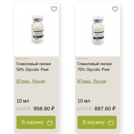
Бустер
Гель
Коктейль
Показать еще
Тип пилинга
Азелаиновый
Гликолевый пилинг
Гликолевый пилинг
Гликолевый
50% Glycolic Peel
70% Glycolic Peel
Джесснера
BTpeeL
,
Россия
BTpeeL
,
Россия
Показать еще
Класс косметики
10 мл
10 мл
Домашняя
958.80 ₽
897.60 ₽
1020 ₽
1020 ₽
Корейская
Профессиональная
В корзину
В корзину