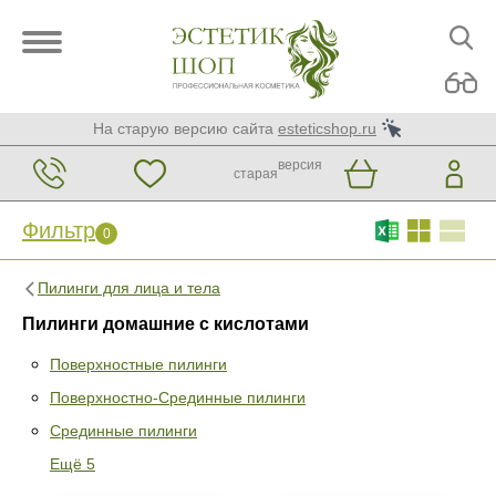
На старую версию сайта
esteticshop.ru
версия
старая
Фильтр
0
Пилинги для лица и тела
Пилинги домашние с кислотами
Поверхностные пилинги
Поверхностно-Срединные пилинги
Фильтр
0
Срединные пилинги
Раздел
Ещё 5
Поверхностные пилинги