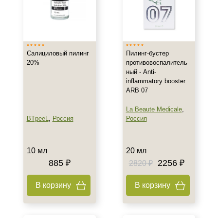
Салициловый пилинг
Пилинг-бустер
20%
противовоспалитель
ный - Anti-
inflammatory booster
ARB 07
La Beaute Medicale
,
BTpeeL
,
Россия
Россия
10 мл
20 мл
885 ₽
2256 ₽
2820 ₽
В корзину
В корзину