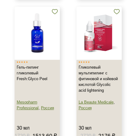
Тип кожи
Все типы кожи
Жирная
Зрелая
Показать еще
Возраст
Любой возраст
Гель-пилинг
Гликолевый
Любой возраст (от 18 лет)
гликолевый
мультипилинг с
Fresh:Glyco Peel
фитиновой и койевой
Действие
кислотой Glycolic
acid lightening
Восстановление
Mesopharm
La Beaute Medicale
,
Обновление
Professional
,
Россия
Россия
Осветление
Показать еще
30 мл
30 мл
Назначение против
1513.60 ₽
2176 ₽
1720 ₽
2720 ₽