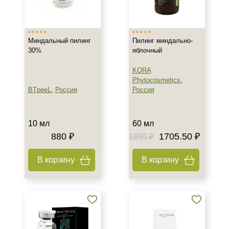
Израиль
Россия
Миндальный пилинг
Пилинг миндально-
30%
яблочный
Тип товара
KORA
Гель
Phytocosmetics
,
Коктейль
BTpeeL
,
Россия
Россия
Пилинг
Тип пилинга
10 мл
60 мл
880 ₽
1705.50 ₽
1895 ₽
Миндальный
В корзину
В корзину
Класс косметики
Профессиональная
Тип кожи