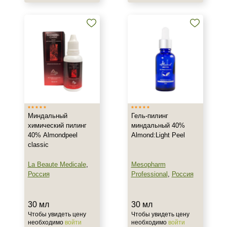
Декольте
Лицо
Руки
Объём
10 мл
20 мл
30 мл
Показать еще
Миндальный
Гель-пилинг
химический пилинг
миндальный 40%
Ингредиенты
40% Almondpeel
Almond:Light Peel
classic
Миндальная кислота
La Beaute Medicale
,
Mesopharm
Россия
Professional
,
Россия
Пол
Для женщин
30 мл
30 мл
Чтобы увидеть цену
Чтобы увидеть цену
необходимо
войти
необходимо
войти