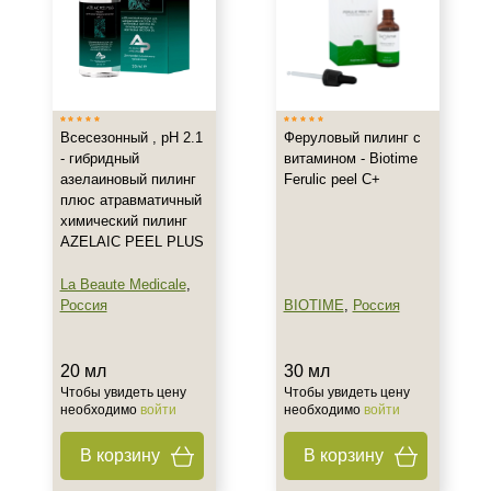
Все типы кожи
Сухая
Чувствительная
Действие
Всесезонный , рН 2.1
Феруловый пилинг с
- гибридный
витамином - Biotime
Очищение
азелаиновый пилинг
Ferulic peel C+
плюс атравматичный
Назначение против
химический пилинг
AZELAIC PEEL PLUS
Акне
Гиперпигментация
La Beaute Medicale
,
Россия
BIOTIME
,
Россия
Результат
20 мл
30 мл
Ровный тон
Чтобы увидеть цену
Чтобы увидеть цену
Упругость
необходимо
войти
необходимо
войти
В корзину
В корзину
Область применения