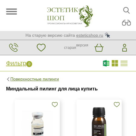
На старую версию сайта
esteticshop.ru
версия
старая
Фильтр
0
Фильтр
0
Поверхностные пилинги
Бренд
Миндальный пилинг для лица купить
BIOTIME
BTpeeL
GiGi
Показать еще
Страна