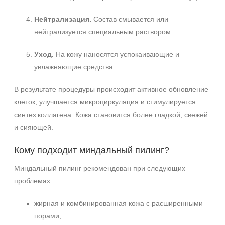
Нейтрализация.
Состав смывается или
нейтрализуется специальным раствором.
Уход.
На кожу наносятся успокаивающие и
увлажняющие средства.
В результате процедуры происходит активное обновление
клеток, улучшается микроциркуляция и стимулируется
Не показывать предложение о консультации
синтез коллагена. Кожа становится более гладкой, свежей
+7 (495) 640-58-89
и сияющей.
+7 (929) 933-09-89
Кому подходит миндальный пилинг?
Миндальный пилинг рекомендован при следующих
проблемах:
жирная и комбинированная кожа с расширенными
порами;