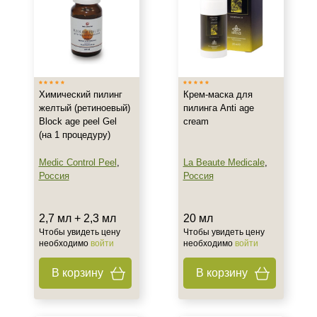
Область применения
Лицо
Объём
Химический пилинг
Крем-маска для
желтый (ретиноевый)
пилинга Anti age
2,7 мл + 2,3 мл
Block age peel Gel
cream
8 мл
(на 1 процедуру)
10 мл
Medic Control Peel
,
La Beaute Medicale
,
Показать еще
Россия
Россия
Ингредиенты
2,7 мл + 2,3 мл
20 мл
Аргирелин
Чтобы увидеть цену
Чтобы увидеть цену
Коэнзим
необходимо
войти
необходимо
войти
Масло Жожоба
В корзину
В корзину
Показать еще
Процедура