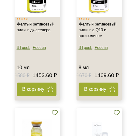
Россия
Тип товара
Желтый ретиноевый
Желтый ретиноевый
пилинг джесснера
пилинг c Q10 и
Крем
аргирелином
Маска
BTpeeL
,
Россия
BTpeeL
,
Россия
Пилинг
Тип пилинга
10 мл
8 мл
1453.60 ₽
1469.60 ₽
1580 ₽
1670 ₽
Желтый (Ретиноевый)
В корзину
В корзину
Класс косметики
Профессиональная
Тип кожи
Зрелая