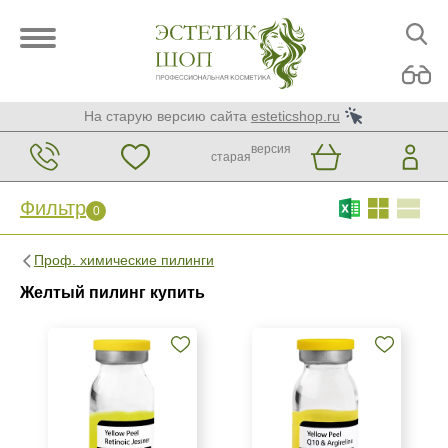
На старую версию сайта
esteticshop.ru
версия
старая
Фильтр
0
Фильтр
0
Проф. химические пилинги
Бренд
Желтый пилинг купить
BIOTIME
BTpeeL
La Beaute Medicale
Показать еще
Страна