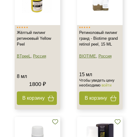
Проблемная
Увядающая
Действие
Жёлтый пилинг
Ретиноловый пилинг
Обновление
ретиноевый Yellow
гранд - Biotime grand
Peel
retinol peel, 15 ML
Назначение против
BTpeeL
,
Россия
BIOTIME
,
Россия
Акне
Гиперпигментация
15 мл
8 мл
Морщины
Чтобы увидеть цену
1800 ₽
необходимо
войти
Показать еще
В корзину
В корзину
Результат
Лифтинг
Обновление клеток
Ровный тон
Показать еще