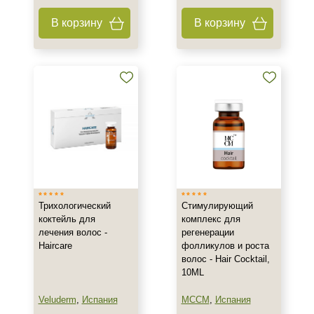
Форма выпуска
В корзину
В корзину
Флакон
Шприц
Подборки
Рост волос и алопеция
Трихологический
Стимулирующий
коктейль для
комплекс для
лечения волос -
регенерации
Haircare
фолликулов и роста
волос - Hair Cocktail,
10ML
Veluderm
,
Испания
MCCM
,
Испания