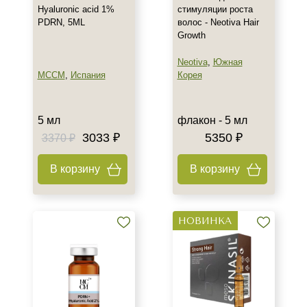
Hyaluronic acid 1%
стимуляции роста
PDRN, 5ML
волос - Neotiva Hair
Growth
Neotiva
,
Южная
MCCM
,
Испания
Корея
5 мл
флакон - 5 мл
3033 ₽
5350 ₽
3370 ₽
Не показывать предложение о консультации
В корзину
В корзину
+7 (495) 640-58-89
+7 (929) 933-09-89
НОВИНКА