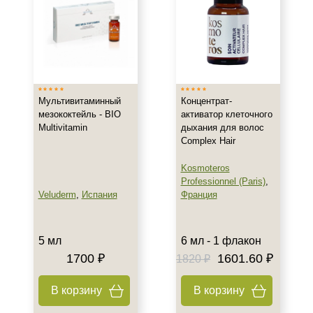
Восстановление
Обновление
Осветление
Показать еще
Назначение против
Мультивитаминный
Концентрат-
мезококтейль - BIO
активатор клеточного
Акне
Multivitamin
дыхания для волос
Алопеция
Complex Hair
Возрастные изменения
Kosmoteros
Показать еще
Professionnel (Paris)
,
Veluderm
,
Испания
Франция
Результат
Блеск и сияние волос
5 мл
6 мл - 1 флакон
Лифтинг
1700 ₽
1601.60 ₽
1820 ₽
Обновление клеток
Показать еще
В корзину
В корзину
Область применения