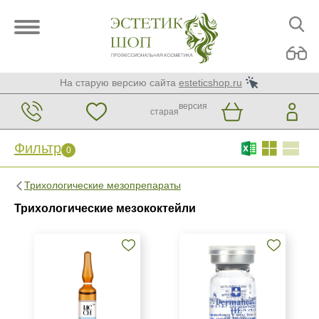
На старую версию сайта
esteticshop.ru
версия
старая
Фильтр
0
Фильтр
0
Трихологические мезопрепараты
Бренд
Трихологические мезококтейли
AERAZEN Laboratoires
AGT M
Apriline
Показать еще
Страна