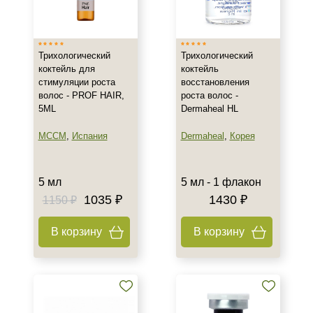
Испания
Италия
Трихологический
Трихологический
Корея
коктейль для
коктейль
Показать еще
стимуляции роста
восстановления
волос - PROF HAIR,
роста волос -
Тип товара
5ML
Dermaheal HL
Активатор
MCCM
,
Испания
Dermaheal
,
Корея
Биоревитализант
Гель
5 мл
5 мл - 1 флакон
Показать еще
1035 ₽
1430 ₽
1150 ₽
Тип кожи
В корзину
В корзину
Все типы кожи
Поврежденная
Действие