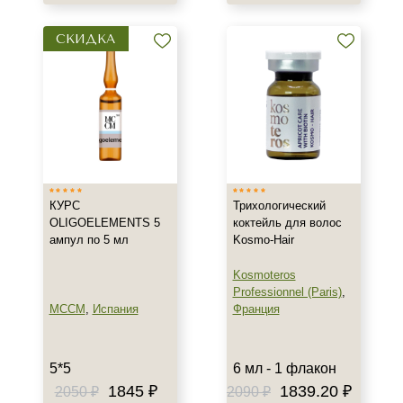
Волосы
СКИДКА
Декольте
Кожа головы
Показать еще
Объём
флакон
шприц
КУРС
Трихологический
1,3 мл
OLIGOELEMENTS 5
коктейль для волос
Показать еще
ампул по 5 мл
Kosmo-Hair
Ингредиенты
Kosmoteros
Professionnel (Paris)
,
MCCM
,
Испания
Франция
PDRN
Биотин
Витамин C
5*5
6 мл - 1 флакон
Показать еще
1845 ₽
1839.20 ₽
2050 ₽
2090 ₽