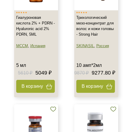
Гиалуроновая
Трихологический
кислота 2% + PDRN -
мезо-концентрат для
Hyaluronic acid 2%
волос и кожи головы
PDRN, 5ML
- Strong Hair
MCCM
,
Испания
SKINASIL
,
Россия
5 мл
10 амп*2мл
5049 ₽
9277.80 ₽
5610 ₽
9870 ₽
В корзину
В корзину